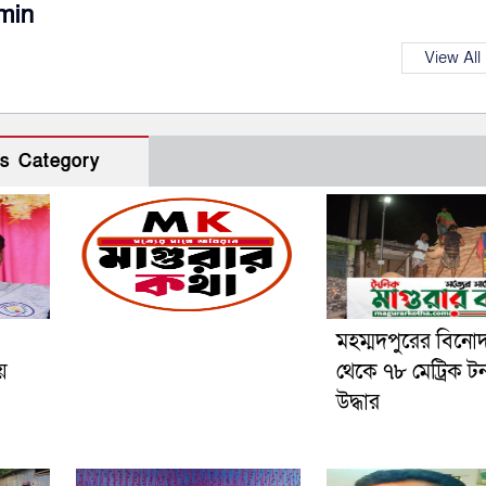
min
View All
s Category
মহম্মদপুরের বিনো
য়
থেকে ৭৮ মেট্রিক ট
উদ্ধার