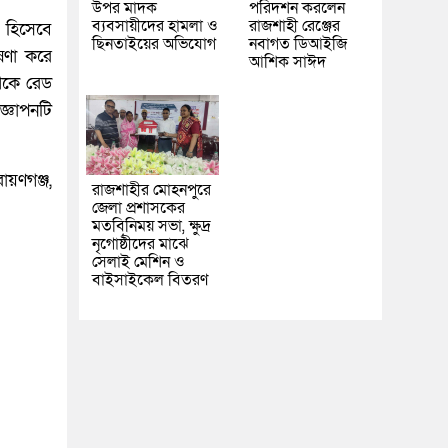
উপর মাদক
পরিদর্শন করলেন
ব্যবসায়ীদের হামলা ও
রাজশাহী রেঞ্জের
’ হিসেবে
ছিনতাইয়ের অভিযোগ
নবাগত ডিআইজি
ষণা করে
আশিক সাঈদ
থেকে রেড
জ্ঞাপনটি
ায়ণগঞ্জ,
রাজশাহীর মোহনপুরে
জেলা প্রশাসকের
মতবিনিময় সভা, ক্ষুদ্র
নৃগোষ্ঠীদের মাঝে
সেলাই মেশিন ও
বাইসাইকেল বিতরণ