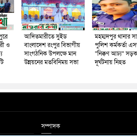
পুরে
আদিতমারীতে সুইড
মহম্মদপুর থানার স
রী ও
বাংলাদেশ রংপুর বিভাগীয়
পুলিশ কর্মকর্তা 
য
সাংগঠনিক উপলক্ষে মান
“নিক্কণ আঢ্য” সড়
টি
উন্নয়নের মতবিনিময় সভা
দূর্ঘটনায় নিহত
সম্পাদক