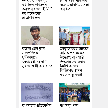
নদীতে নৌকাডুবি:
শিশুর প্রতি সহিংসতা
ঘটনাস্থল পরিদর্শন
বন্ধে মতবিনিময় সভা
করলেন রাজশাহী সিটি
অনুষ্ঠিত
কর্পোরেশনের
প্রতিনিধি দল
বরেন্দ্র প্রেস ক্লাব
ক্রীড়াক্ষেত্রের উন্নয়নে
সভাপতিকে
রাসিক প্রশাসকের
ছুরিকাঘাতে
উদ্যোগ, রাজশাহী
হত্যাচেষ্টা: আসামী
ইনডোর স্টেডিয়াম
সুরুজ আলী কারাগারে
নির্মাণ কাজের
ভিত্তিপ্রস্তর স্থাপন
করলেন ভূমিমন্ত্রী
বাগমারায় প্রতিবেশীর
বাগমারা থানা