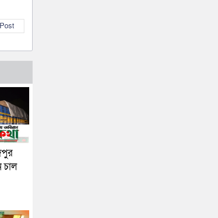
 Post
দপুর
ন চাল