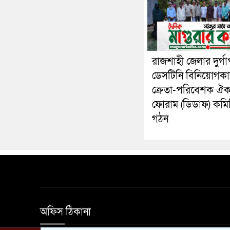
রাজশাহী জেলার দুর্গা
ডেসটিনি বিনিয়োগকা
ক্রেতা-পরিবেশক ঐক্
ফোরাম (ডিডাফ) কমি
গঠন
অফিস ঠিকানা