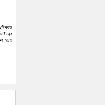
ংবিধবদ্ধ
মচারীদের
োনো “রেড