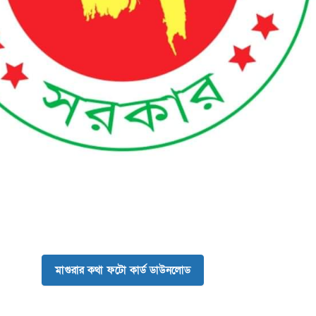
মাগুরার কথা ফটো কার্ড ডাউনলোড