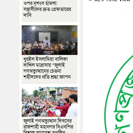
ওপর নৃশংস হামলা:
সন্ত্রাসীদের দ্রুত গ্রেফতারের
দাবি
ধুরইল ইসলামিয়া বালিকা
দাখিল মাদ্রাসায় “জুলাই
গণঅভ্যুত্থানের চেতনা
শহীদদের প্রতি শ্রদ্ধা জ্ঞাপন
জুলাই গণঅভ্যুত্থান দিবসের
রাজশাহী মহানগর বিএনপির
বিশাল সমাবেশ অনুষ্ঠিত