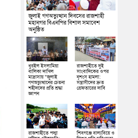
জুলাই গণঅভ্যুত্থান দিবসের রাজশাহী
মহানগর বিএনপির বিশাল সমাবেশ
অনুষ্ঠিত
ধুরইল ইসলামিয়া
রাজশাহীতে দুই
বালিকা দাখিল
সাংবাদিকের ওপর
মাদ্রাসায় “জুলাই
নৃশংস হামলা:
গণঅভ্যুত্থানের চেতনা
সন্ত্রাসীদের দ্রুত
শহীদদের প্রতি শ্রদ্ধা
গ্রেফতারের দাবি
জ্ঞাপন
রাজশাহীতে পদ্মা
শিবগঞ্জে বাল্যবিয়ে ও