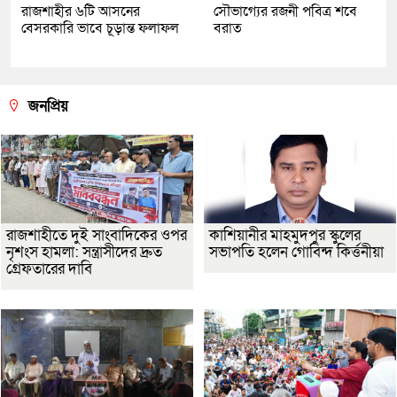
রাজশাহীর ৬টি আসনের
সৌভাগ্যের রজনী পবিত্র শবে
বেসরকারি ভাবে চূড়ান্ত ফলাফল
বরাত
জনপ্রিয়
রাজশাহীতে দুই সাংবাদিকের ওপর
কাশিয়ানীর মাহমুদপুর স্কুলের
নৃশংস হামলা: সন্ত্রাসীদের দ্রুত
সভাপতি হলেন গোবিন্দ কির্ত্তনীয়া
গ্রেফতারের দাবি