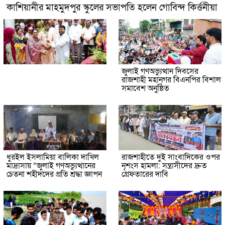
কাশিয়ানীর মাহমুদপুর স্কুলের সভাপতি হলেন গোবিন্দ কির্ত্তনীয়া
জুলাই গণঅভ্যুত্থান দিবসের
রাজশাহী মহানগর বিএনপির বিশাল
সমাবেশ অনুষ্ঠিত
ধুরইল ইসলামিয়া বালিকা দাখিল
রাজশাহীতে দুই সাংবাদিকের ওপর
মাদ্রাসায় “জুলাই গণঅভ্যুত্থানের
নৃশংস হামলা: সন্ত্রাসীদের দ্রুত
চেতনা শহীদদের প্রতি শ্রদ্ধা জ্ঞাপন
গ্রেফতারের দাবি