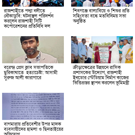
রাজশাহীতে পদ্মা নদীতে
শিবগঞ্জে বাল্যবিয়ে ও শিশুর প্রতি
নৌকাডুবি: ঘটনাস্থল পরিদর্শন
সহিংসতা বন্ধে মতবিনিময় সভা
করলেন রাজশাহী সিটি
অনুষ্ঠিত
কর্পোরেশনের প্রতিনিধি দল
বরেন্দ্র প্রেস ক্লাব সভাপতিকে
ক্রীড়াক্ষেত্রের উন্নয়নে রাসিক
ছুরিকাঘাতে হত্যাচেষ্টা: আসামী
প্রশাসকের উদ্যোগ, রাজশাহী
সুরুজ আলী কারাগারে
ইনডোর স্টেডিয়াম নির্মাণ কাজের
ভিত্তিপ্রস্তর স্থাপন করলেন ভূমিমন্ত্রী
বাগমারায় প্রতিবেশীর উপর মাদক
ব্যবসায়ীদের হামলা ও ছিনতাইয়ের
অভিযোগ