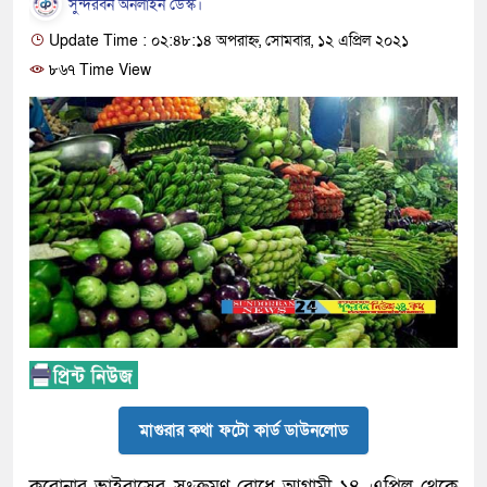
সুন্দরবন অনলাইন ডেস্ক।
Update Time : ০২:৪৮:১৪ অপরাহ্ন, সোমবার, ১২ এপ্রিল ২০২১
৮৬৭ Time View
মাগুরার কথা ফটো কার্ড ডাউনলোড
করোনার ভাইরাসের সংক্রমণ রোধে আগামী ১৪ এপ্রিল থেকে