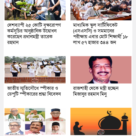
দেশব্যাপী ২৫ কোটি বৃক্ষরোপণ
মাধ্যমিক স্কুল সার্টিফিকেট
কর্মসূচির আনুষ্ঠানিক উদ্বোধন
(এসএসসি) ও সমমানের
করেছেন প্রধানমন্ত্রী তারেক
পরীক্ষায় এবার মোট শিক্ষার্থী ১৮
রহমান
লাখ ৫৭ হাজার ৩৪৪ জন
জাতীয় স্মৃতিসৌধে স্পীকার ও
রাজশাহী থেকে মন্ত্রী হচ্ছেন
ডেপুটি স্পীকারের শ্রদ্ধা নিবেদন
মিজানুর রহমান মিনু