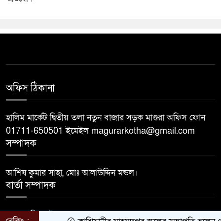
অফিস ঠিকানা
হালিম মার্কেট দ্বিতীয় তলা নতুন বাজার সড়ক মাগুরা অফিস ফোন
01711-650501 ইমেইল magurarkotha@gmail.com
সম্পাদক
আশিষ কুমার সাহা, মোঃ আলাউদ্দিন মন্ডল।
বার্তা সম্পাদক
মোঃ জাহিদুল ইসলাম।