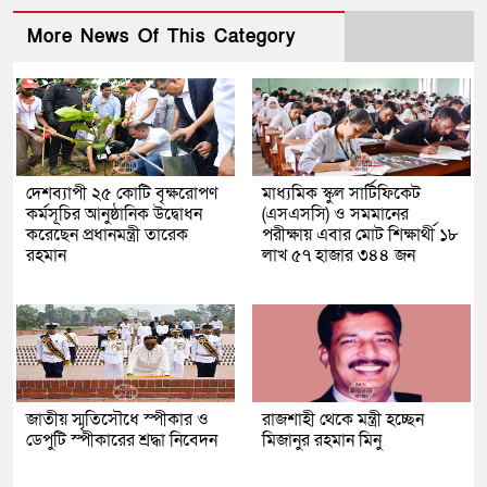
More News Of This Category
দেশব্যাপী ২৫ কোটি বৃক্ষরোপণ
মাধ্যমিক স্কুল সার্টিফিকেট
কর্মসূচির আনুষ্ঠানিক উদ্বোধন
(এসএসসি) ও সমমানের
করেছেন প্রধানমন্ত্রী তারেক
পরীক্ষায় এবার মোট শিক্ষার্থী ১৮
রহমান
লাখ ৫৭ হাজার ৩৪৪ জন
জাতীয় স্মৃতিসৌধে স্পীকার ও
রাজশাহী থেকে মন্ত্রী হচ্ছেন
ডেপুটি স্পীকারের শ্রদ্ধা নিবেদন
মিজানুর রহমান মিনু