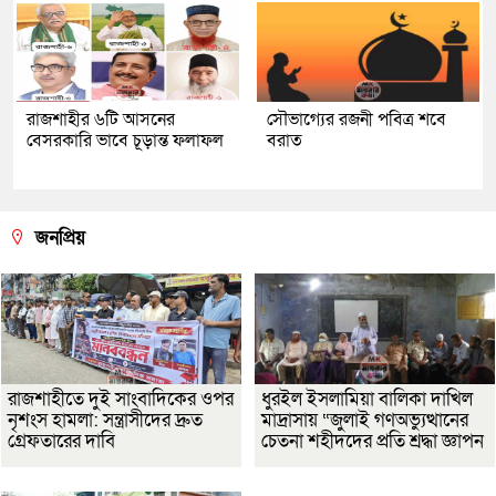
রাজশাহীর ৬টি আসনের
সৌভাগ্যের রজনী পবিত্র শবে
বেসরকারি ভাবে চূড়ান্ত ফলাফল
বরাত
জনপ্রিয়
রাজশাহীতে দুই সাংবাদিকের ওপর
ধুরইল ইসলামিয়া বালিকা দাখিল
নৃশংস হামলা: সন্ত্রাসীদের দ্রুত
মাদ্রাসায় “জুলাই গণঅভ্যুত্থানের
গ্রেফতারের দাবি
চেতনা শহীদদের প্রতি শ্রদ্ধা জ্ঞাপন