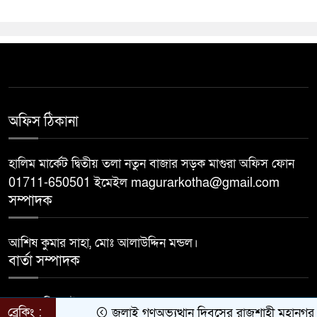
অফিস ঠিকানা
হালিম মার্কেট দ্বিতীয় তলা নতুন বাজার সড়ক মাগুরা অফিস ফোন
01711-650501 ইমেইল magurarkotha@gmail.com
সম্পাদক
আশিষ কুমার সাহা, মোঃ আলাউদ্দিন মন্ডল।
বার্তা সম্পাদক
মোঃ জাহিদুল ইসলাম।
ব্রেকিং :
জুলাই গণঅভ্যুত্থান দিবসের রাজশাহী মহানগর বিএ