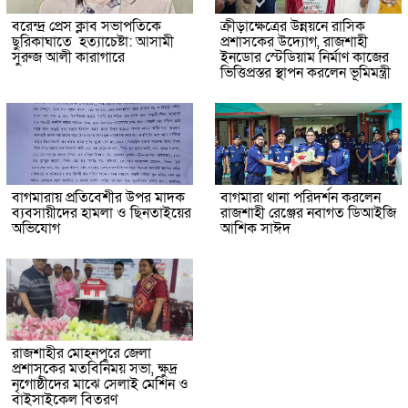
বরেন্দ্র প্রেস ক্লাব সভাপতিকে
ক্রীড়াক্ষেত্রের উন্নয়নে রাসিক
ছুরিকাঘাতে হত্যাচেষ্টা: আসামী
প্রশাসকের উদ্যোগ, রাজশাহী
সুরুজ আলী কারাগারে
ইনডোর স্টেডিয়াম নির্মাণ কাজের
ভিত্তিপ্রস্তর স্থাপন করলেন ভূমিমন্ত্রী
বাগমারায় প্রতিবেশীর উপর মাদক
বাগমারা থানা পরিদর্শন করলেন
ব্যবসায়ীদের হামলা ও ছিনতাইয়ের
রাজশাহী রেঞ্জের নবাগত ডিআইজি
অভিযোগ
আশিক সাঈদ
রাজশাহীর মোহনপুরে জেলা
প্রশাসকের মতবিনিময় সভা, ক্ষুদ্র
নৃগোষ্ঠীদের মাঝে সেলাই মেশিন ও
বাইসাইকেল বিতরণ