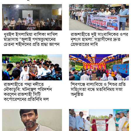
ধুরইল ইসলামিয়া বালিকা দাখিল
রাজশাহীতে দুই সাংবাদিকের ওপর
মাদ্রাসায় “জুলাই গণঅভ্যুত্থানের
নৃশংস হামলা: সন্ত্রাসীদের দ্রুত
চেতনা শহীদদের প্রতি শ্রদ্ধা জ্ঞাপন
গ্রেফতারের দাবি
রাজশাহীতে পদ্মা নদীতে
শিবগঞ্জে বাল্যবিয়ে ও শিশুর প্রতি
নৌকাডুবি: ঘটনাস্থল পরিদর্শন
সহিংসতা বন্ধে মতবিনিময় সভা
করলেন রাজশাহী সিটি
অনুষ্ঠিত
কর্পোরেশনের প্রতিনিধি দল