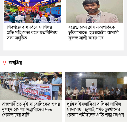
শিবগঞ্জে বাল্যবিয়ে ও শিশুর
বরেন্দ্র প্রেস ক্লাব সভাপতিকে
প্রতি সহিংসতা বন্ধে মতবিনিময়
ছুরিকাঘাতে হত্যাচেষ্টা: আসামী
সভা অনুষ্ঠিত
সুরুজ আলী কারাগারে
জনপ্রিয়
রাজশাহীতে দুই সাংবাদিকের ওপর
ধুরইল ইসলামিয়া বালিকা দাখিল
নৃশংস হামলা: সন্ত্রাসীদের দ্রুত
মাদ্রাসায় “জুলাই গণঅভ্যুত্থানের
গ্রেফতারের দাবি
চেতনা শহীদদের প্রতি শ্রদ্ধা জ্ঞাপন