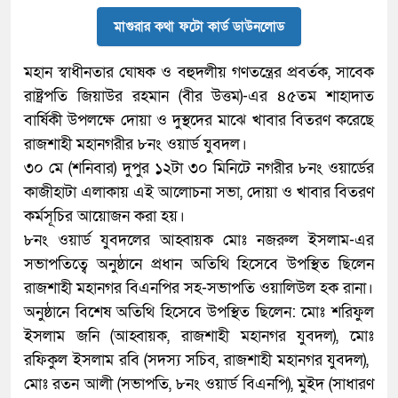
মাগুরার কথা ফটো কার্ড ডাউনলোড
মহান স্বাধীনতার ঘোষক ও বহুদলীয় গণতন্ত্রের প্রবর্তক, সাবেক
রাষ্ট্রপতি জিয়াউর রহমান (বীর উত্তম)-এর ৪৫তম শাহাদাত
বার্ষিকী উপলক্ষে দোয়া ও দুস্থদের মাঝে খাবার বিতরণ করেছে
রাজশাহী মহানগরীর ৮নং ওয়ার্ড যুবদল।
​৩০ মে (শনিবার) দুপুর ১২টা ৩০ মিনিটে নগরীর ৮নং ওয়ার্ডের
কাজীহাটা এলাকায় এই আলোচনা সভা, দোয়া ও খাবার বিতরণ
কর্মসূচির আয়োজন করা হয়।
​৮নং ওয়ার্ড যুবদলের আহ্বায়ক মোঃ নজরুল ইসলাম-এর
সভাপতিত্বে অনুষ্ঠানে প্রধান অতিথি হিসেবে উপস্থিত ছিলেন
রাজশাহী মহানগর বিএনপির সহ-সভাপতি ওয়ালিউল হক রানা।
​অনুষ্ঠানে বিশেষ অতিথি হিসেবে উপস্থিত ছিলেন: ​মোঃ শরিফুল
ইসলাম জনি (আহ্বায়ক, রাজশাহী মহানগর যুবদল), ​মোঃ
রফিকুল ইসলাম রবি (সদস্য সচিব, রাজশাহী মহানগর যুবদল), ​
মোঃ রতন আলী (সভাপতি, ৮নং ওয়ার্ড বিএনপি), ​মুইদ (সাধারণ