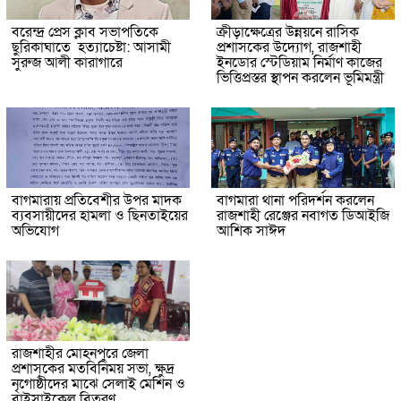
বরেন্দ্র প্রেস ক্লাব সভাপতিকে
ক্রীড়াক্ষেত্রের উন্নয়নে রাসিক
ছুরিকাঘাতে হত্যাচেষ্টা: আসামী
প্রশাসকের উদ্যোগ, রাজশাহী
সুরুজ আলী কারাগারে
ইনডোর স্টেডিয়াম নির্মাণ কাজের
ভিত্তিপ্রস্তর স্থাপন করলেন ভূমিমন্ত্রী
বাগমারায় প্রতিবেশীর উপর মাদক
বাগমারা থানা পরিদর্শন করলেন
ব্যবসায়ীদের হামলা ও ছিনতাইয়ের
রাজশাহী রেঞ্জের নবাগত ডিআইজি
অভিযোগ
আশিক সাঈদ
রাজশাহীর মোহনপুরে জেলা
প্রশাসকের মতবিনিময় সভা, ক্ষুদ্র
নৃগোষ্ঠীদের মাঝে সেলাই মেশিন ও
বাইসাইকেল বিতরণ