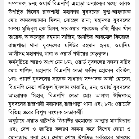
সম্পাদক, ৮নং ওয়ার্ড বিএনপি) ​এছাড়া অন্যান্যের মধ্যে আরও
উপস্থিত ছিলেন রাজশাহী মহানগর যুবদলের যুগ্ম-আহ্বায়ক
মোঃ কামরুজ্জামান মিলন, সোহেল রানা; মহানগর যুবদলের
সদস্য মুজিবুল হক মিলন, সারওয়ার পারভেজ রকি, নীরব খাঁন
তারেক, আকলেছুর রহমান সাজিম, তানভির আহম্মেদ ফিরোজ;
রাজপাড়া থানা যুবদলের মশিউর রহমান হৃদয়, ওয়াসিম
আলীসহ মহানগর, থানা ও ওয়ার্ড পর্যায়ের নেতৃবৃন্দ।
​কর্মসূচিতে আরও অংশ নেন ৮নং ওয়ার্ড যুবদলের সদস্য সচিব
মোঃ খালিদ, মহানগর বিএনপি নেতা ফরিদ হোসেন রবিউল,
৮নং ওয়ার্ড যুবদলের সাবেক সাধারণ সম্পাদক আলী হোসেন,
বিএনপি নেতা শরিফুল ইসলাম ফায়ারিং, ৪নং ওয়ার্ড যুবদলের
আহ্বায়ক সিহাব, বিএনপি নেতা মোঃ আলাল উদ্দিনসহ
যুবদলের রাজশাহী মহানগর, রাজপাড়া থানা এবং ৮নং ওয়ার্ডের
বিভিন্ন স্তরের বিপুল সংখ্যক নেতাকর্মী।
​অনুষ্ঠানে প্রয়াত রাষ্ট্রপতি জিয়াউর রহমানের আত্মার মাগফিরাত
এবং দেশ ও জাতির কল্যাণ কামনা করে বিশেষ দোয়া ও
মোনাজাত করা হয়। দোয়া শেষে উপস্থিত সর্বস্তরের মানুষের