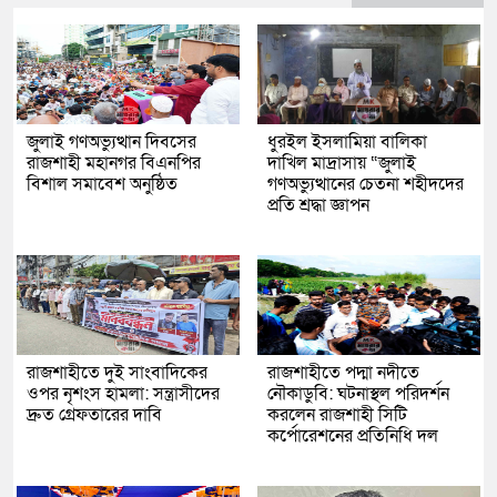
জুলাই গণঅভ্যুত্থান দিবসের
ধুরইল ইসলামিয়া বালিকা
রাজশাহী মহানগর বিএনপির
দাখিল মাদ্রাসায় “জুলাই
বিশাল সমাবেশ অনুষ্ঠিত
গণঅভ্যুত্থানের চেতনা শহীদদের
প্রতি শ্রদ্ধা জ্ঞাপন
রাজশাহীতে দুই সাংবাদিকের
রাজশাহীতে পদ্মা নদীতে
ওপর নৃশংস হামলা: সন্ত্রাসীদের
নৌকাডুবি: ঘটনাস্থল পরিদর্শন
দ্রুত গ্রেফতারের দাবি
করলেন রাজশাহী সিটি
কর্পোরেশনের প্রতিনিধি দল