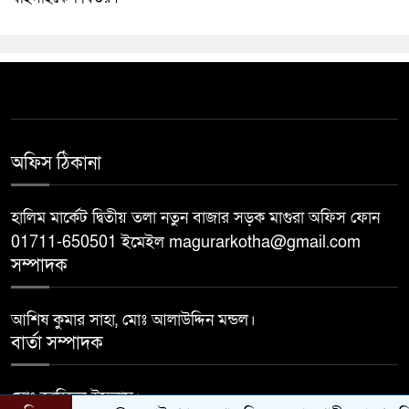
অফিস ঠিকানা
হালিম মার্কেট দ্বিতীয় তলা নতুন বাজার সড়ক মাগুরা অফিস ফোন
01711-650501 ইমেইল magurarkotha@gmail.com
সম্পাদক
আশিষ কুমার সাহা, মোঃ আলাউদ্দিন মন্ডল।
বার্তা সম্পাদক
মোঃ জাহিদুল ইসলাম।