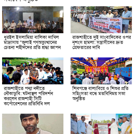
ধুরইল ইসলামিয়া বালিকা দাখিল
রাজশাহীতে দুই সাংবাদিকের ওপর
মাদ্রাসায় “জুলাই গণঅভ্যুত্থানের
নৃশংস হামলা: সন্ত্রাসীদের দ্রুত
চেতনা শহীদদের প্রতি শ্রদ্ধা জ্ঞাপন
গ্রেফতারের দাবি
রাজশাহীতে পদ্মা নদীতে
শিবগঞ্জে বাল্যবিয়ে ও শিশুর প্রতি
নৌকাডুবি: ঘটনাস্থল পরিদর্শন
সহিংসতা বন্ধে মতবিনিময় সভা
করলেন রাজশাহী সিটি
অনুষ্ঠিত
কর্পোরেশনের প্রতিনিধি দল