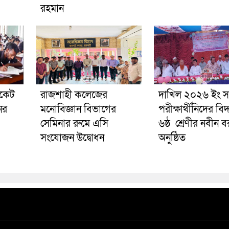
রহমান
ফিকেট
রাজশাহী কলেজের
দাখিল ২০২৬ ইং স
ের
মনোবিজ্ঞান বিভাগের
পরীক্ষার্থীনিদের বি
সেমিনার রুমে এসি
৬ষ্ঠ শ্রেণীর নবীন 
সংযোজন উদ্বোধন
অনুষ্ঠিত