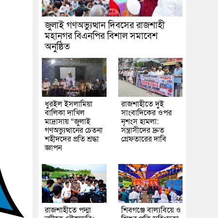
জুলাই গণঅভ্যুত্থান দিবসের রাজশাহী
মহানগর বিএনপির বিশাল সমাবেশ
অনুষ্ঠিত
ধুরইল ইসলামিয়া
রাজশাহীতে দুই
বালিকা দাখিল
সাংবাদিকের ওপর
মাদ্রাসায় “জুলাই
নৃশংস হামলা:
গণঅভ্যুত্থানের চেতনা
সন্ত্রাসীদের দ্রুত
শহীদদের প্রতি শ্রদ্ধা
গ্রেফতারের দাবি
জ্ঞাপন
রাজশাহীতে পদ্মা
শিবগঞ্জে বাল্যবিয়ে ও