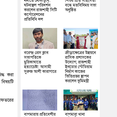
নদীতে নৌকাডুবি:
শিশুর প্রতি সহিংসতা
ঘটনাস্থল পরিদর্শন
বন্ধে মতবিনিময় সভা
করলেন রাজশাহী সিটি
অনুষ্ঠিত
কর্পোরেশনের
প্রতিনিধি দল
বরেন্দ্র প্রেস ক্লাব
ক্রীড়াক্ষেত্রের উন্নয়নে
সভাপতিকে
রাসিক প্রশাসকের
ছুরিকাঘাতে
উদ্যোগ, রাজশাহী
হত্যাচেষ্টা: আসামী
ইনডোর স্টেডিয়াম
সুরুজ আলী কারাগারে
নির্মাণ কাজের
িদ্ধ করা
ভিত্তিপ্রস্তর স্থাপন
করলেন ভূমিমন্ত্রী
র বিষয়টি
ধিদফতরের
বাগমারায় প্রতিবেশীর
বাগমারা থানা