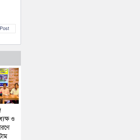
 Post
ে
যক্ষ ও
ারণে
টাম