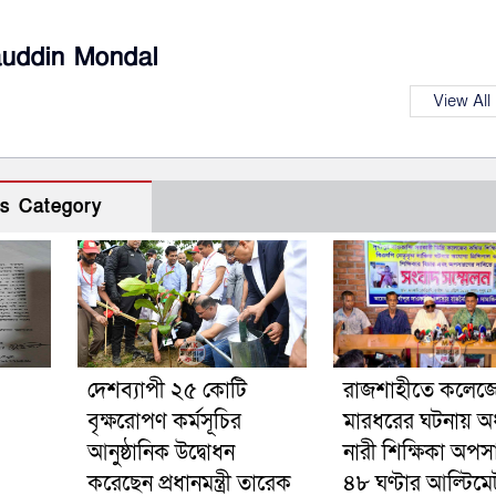
auddin Mondal
View All
s Category
দেশব্যাপী ২৫ কোটি
রাজশাহীতে কলেজ
বৃক্ষরোপণ কর্মসূচির
মারধরের ঘটনায় অধ্
আনুষ্ঠানিক উদ্বোধন
নারী শিক্ষিকা অপস
করেছেন প্রধানমন্ত্রী তারেক
৪৮ ঘণ্টার আল্টিমে