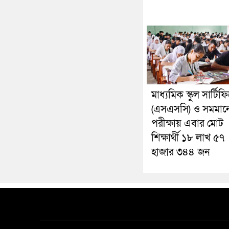
মাধ্যমিক স্কুল সার্টি
(এসএসসি) ও সমমান
পরীক্ষায় এবার মোট
শিক্ষার্থী ১৮ লাখ ৫৭
হাজার ৩৪৪ জন