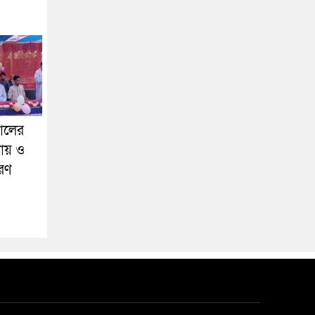
ালের
দায় ও
বরণ