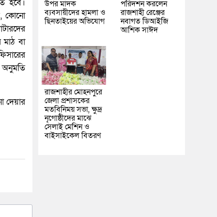
িত হবে।
উপর মাদক
পরিদর্শন করলেন
ব্যবসায়ীদের হামলা ও
রাজশাহী রেঞ্জের
যে, কোনো
ছিনতাইয়ের অভিযোগ
নবাগত ডিআইজি
ভোটারদের
আশিক সাঈদ
ের মাঠ বা
অফিসারের
ের অনুমতি
রাজশাহীর মোহনপুরে
জেলা প্রশাসকের
না দেয়ার
মতবিনিময় সভা, ক্ষুদ্র
নৃগোষ্ঠীদের মাঝে
সেলাই মেশিন ও
বাইসাইকেল বিতরণ