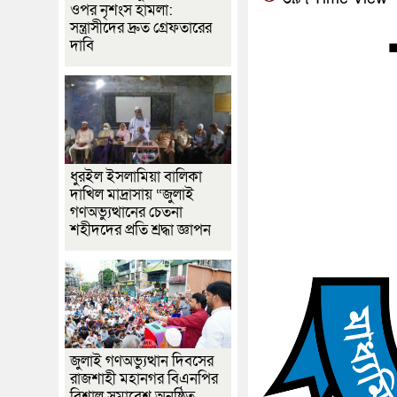
ওপর নৃশংস হামলা:
সন্ত্রাসীদের দ্রুত গ্রেফতারের
দাবি
ধুরইল ইসলামিয়া বালিকা
দাখিল মাদ্রাসায় “জুলাই
গণঅভ্যুত্থানের চেতনা
শহীদদের প্রতি শ্রদ্ধা জ্ঞাপন
জুলাই গণঅভ্যুত্থান দিবসের
রাজশাহী মহানগর বিএনপির
বিশাল সমাবেশ অনুষ্ঠিত