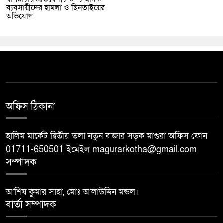
ব্যবসায়ীদের হামলা ও ছিনতাইয়ের
অভিযোগ
অফিস ঠিকানা
হালিম মার্কেট দ্বিতীয় তলা নতুন বাজার সড়ক মাগুরা অফিস ফোন
01711-650501 ইমেইল magurarkotha@gmail.com
সম্পাদক
আশিষ কুমার সাহা, মোঃ আলাউদ্দিন মন্ডল।
বার্তা সম্পাদক