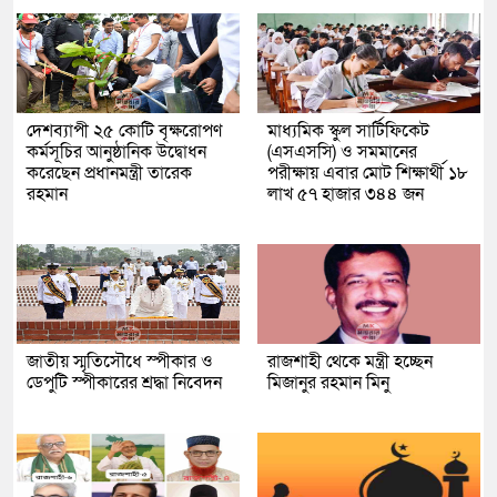
দেশব্যাপী ২৫ কোটি বৃক্ষরোপণ
মাধ্যমিক স্কুল সার্টিফিকেট
কর্মসূচির আনুষ্ঠানিক উদ্বোধন
(এসএসসি) ও সমমানের
করেছেন প্রধানমন্ত্রী তারেক
পরীক্ষায় এবার মোট শিক্ষার্থী ১৮
রহমান
লাখ ৫৭ হাজার ৩৪৪ জন
জাতীয় স্মৃতিসৌধে স্পীকার ও
রাজশাহী থেকে মন্ত্রী হচ্ছেন
ডেপুটি স্পীকারের শ্রদ্ধা নিবেদন
মিজানুর রহমান মিনু