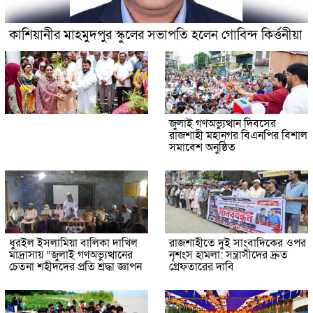
কাশিয়ানীর মাহমুদপুর স্কুলের সভাপতি হলেন গোবিন্দ কির্ত্তনীয়া
জুলাই গণঅভ্যুত্থান দিবসের
রাজশাহী মহানগর বিএনপির বিশাল
সমাবেশ অনুষ্ঠিত
ধুরইল ইসলামিয়া বালিকা দাখিল
রাজশাহীতে দুই সাংবাদিকের ওপর
মাদ্রাসায় “জুলাই গণঅভ্যুত্থানের
নৃশংস হামলা: সন্ত্রাসীদের দ্রুত
চেতনা শহীদদের প্রতি শ্রদ্ধা জ্ঞাপন
গ্রেফতারের দাবি