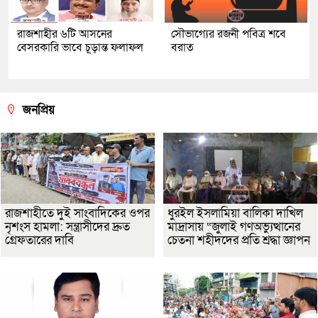
রাজশাহীর ৬টি আসনের
সৌভাগ্যের রজনী পবিত্র শবে
বেসরকারি ভাবে চূড়ান্ত ফলাফল
বরাত
জনপ্রিয়
রাজশাহীতে দুই সাংবাদিকের ওপর
ধুরইল ইসলামিয়া বালিকা দাখিল
নৃশংস হামলা: সন্ত্রাসীদের দ্রুত
মাদ্রাসায় “জুলাই গণঅভ্যুত্থানের
গ্রেফতারের দাবি
চেতনা শহীদদের প্রতি শ্রদ্ধা জ্ঞাপন