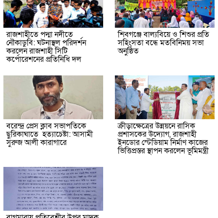
রাজশাহীতে পদ্মা নদীতে
শিবগঞ্জে বাল্যবিয়ে ও শিশুর প্রতি
নৌকাডুবি: ঘটনাস্থল পরিদর্শন
সহিংসতা বন্ধে মতবিনিময় সভা
করলেন রাজশাহী সিটি
অনুষ্ঠিত
কর্পোরেশনের প্রতিনিধি দল
বরেন্দ্র প্রেস ক্লাব সভাপতিকে
ক্রীড়াক্ষেত্রের উন্নয়নে রাসিক
ছুরিকাঘাতে হত্যাচেষ্টা: আসামী
প্রশাসকের উদ্যোগ, রাজশাহী
সুরুজ আলী কারাগারে
ইনডোর স্টেডিয়াম নির্মাণ কাজের
ভিত্তিপ্রস্তর স্থাপন করলেন ভূমিমন্ত্রী
বাগমারায় প্রতিবেশীর উপর মাদক