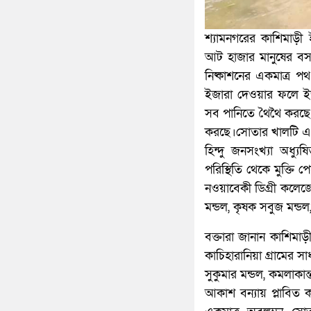
শ্যামনগরের কাশিমাড়ী ই
আট হাজার মানুষের বস
নিষ্কাশনের একমাত্র পথ
ইজারা দেওয়ার ফলে ইজা
সব পানিতে থৈথৈ করছে। ই
করছে।সোতার খালটি এখন 
হিন্দু জনসংখ্যা অধ্যু
পরিস্থিতি থেকে মুক্তি
নওয়াবেকী ডিগ্রী কলেজে
মন্ডল, কৃষক সবুজ মন্ডল
বক্তারা জানান কাশিমা
কাচিহারানিয়া গ্রামের সাধ
সুকুমার মন্ডল, কমলাকান
আকাশ বন্যায় প্লাবিত ক