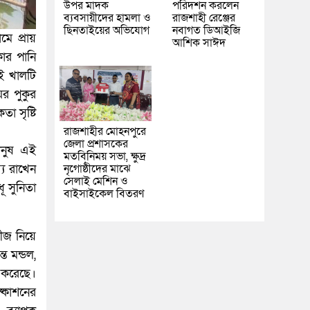
উপর মাদক
পরিদর্শন করলেন
ব্যবসায়ীদের হামলা ও
রাজশাহী রেঞ্জের
ছিনতাইয়ের অভিযোগ
নবাগত ডিআইজি
ে প্রায়
আশিক সাঈদ
ার পানি
এই খালটি
ঘর পুকুর
া সৃষ্টি
রাজশাহীর মোহনপুরে
জেলা প্রশাসকের
মানুষ এই
মতবিনিময় সভা, ক্ষুদ্র
নৃগোষ্ঠীদের মাঝে
্য রাখেন
সেলাই মেশিন ও
ূ সুনিতা
বাইসাইকেল বিতরণ
ীজ নিয়ে
্ত মন্ডল,
ম করেছে।
ষ্কাশনের