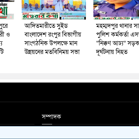
পুরে
আদিতমারীতে সুইড
মহম্মদপুর থানার স
রী ও
বাংলাদেশ রংপুর বিভাগীয়
পুলিশ কর্মকর্তা 
য
সাংগঠনিক উপলক্ষে মান
“নিক্কণ আঢ্য” সড়
টি
উন্নয়নের মতবিনিময় সভা
দূর্ঘটনায় নিহত
সম্পাদক
ফিস ফোন 01711-
আশিষ কুমার সাহা, মোঃ আলাউদ্দিন মন্ডল।