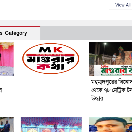
View All
s Category
মহম্মদপুরের বিনো
য়
থেকে ৭৮ মেট্রিক ট
উদ্ধার