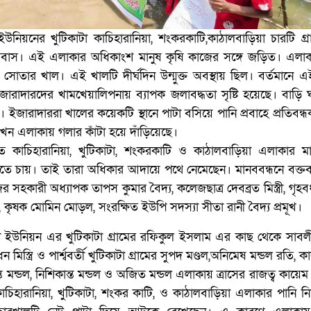
উনিয়নের খুটিকাটা কাচিহারানিয়া, শংকরকাটি,কাঠালবাড়িয়া চারটি গ্রাম
বাস। এই এলাকার অধিকাংশ মানুষ কৃষি কাজের সঙ্গে জড়িত। এলাক
 সোতার খাল। এই খালটি দীর্ঘদিন উন্মুক্ত অবস্থায় ছিল। বর্তমানে 
রাদারদের খামখেয়ালিপনায় ব্যাপক জলাবদ্ধতা সৃষ্টি হয়েছে। বাড়ি 
জারাদাররা খালের কয়েকটি স্থানে পাটা বসিয়ে পানি প্রবাহে প্রতিবন্ধকত
এলাকায় গলার কাঁটা হয়ে দাঁড়িয়েছে।
ষিত কাচিহারানিয়া, খুটিকাটা, শংকরকাটি ও কাঠালবাড়িয়া এলাকার 
 পেতে চায়। তাই তারা অধিকার আদায়ে পথে নেমেছেন। মানববন্ধনে বক্তব
র সহকারী অধ্যাপক তাপস কুমার বৈদ্য, কলেজছাত্র দেবব্রত মিস্ত্রী, গৃহবধ
, কৃষক মোমিন মোড়ল, সংরক্ষিত ইউপি সদস্যা সীতা রানী বৈদ্য প্রমূখ।
ড়ী ইউনিয়ন এর খুটিকাটা গ্রামের রফিকুল ইসলাম এর কাছ থেকে সাবল
ন মিস্ত্রি ও পার্শ্ববর্তী খুটিকাটা গ্রামের সুপদ মণ্ডল,অনিমেষ মন্ডল রতি, কান
্ত মন্ডল, নিশিকান্ত মন্ডল ও অজিত মন্ডল এলাকায় ত্রাসের রাজত্ব কায়ে
াচিহারানিয়া, খুটিকাটা, শংকর কাটি, ও কাঠালবাড়িয়া এলাকার পানি নি