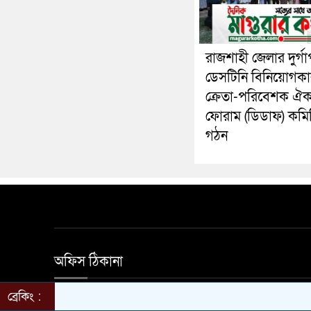
রাজশাহী জেলার দুর্গা
ডেসটিনি বিনিয়োগকা
ক্রেতা-পরিবেশক ঐক্
ফোরাম (ডিডাফ) কমি
গঠন
অফিস ঠিকানা
ব্রেকিং :
হালিম মার্কেট দ্বিতীয় তলা নতুন বাজার সড়ক মাগুরা অ