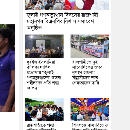
জুলাই গণঅভ্যুত্থান দিবসের রাজশাহী
মহানগর বিএনপির বিশাল সমাবেশ
অনুষ্ঠিত
ধুরইল ইসলামিয়া
রাজশাহীতে দুই
বালিকা দাখিল
সাংবাদিকের ওপর
মাদ্রাসায় “জুলাই
নৃশংস হামলা:
গণঅভ্যুত্থানের চেতনা
সন্ত্রাসীদের দ্রুত
শহীদদের প্রতি শ্রদ্ধা
গ্রেফতারের দাবি
জ্ঞাপন
রাজশাহীতে পদ্মা
শিবগঞ্জে বাল্যবিয়ে ও