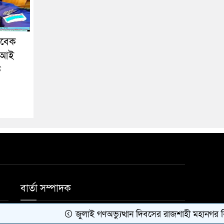
াবেক
এসআই
ক
বার্তা সম্পাদক
জুলাই গণঅভ্যুত্থান দিবসের রাজশাহী মহানগর বিএনপির
মোঃ জাহিদুল ইসলাম।