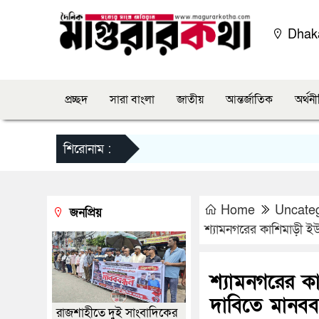
Dha
প্রচ্ছদ
সারা বাংলা
জাতীয়
আন্তর্জাতিক
অর্থন
শিরোনাম :
Home
Uncate
জনপ্রিয়
শ্যামনগরের কাশিমাড়ী ই
শ্যামনগরের কা
দাবিতে মানববন
রাজশাহীতে দুই সাংবাদিকের