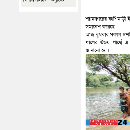
শ্যামনগরের কাশিমাড়ী 
সমাবেশ করেছে।
আজ বুধবার সকাল দশটায়
খালের উভয় পার্শ্বে 
জানানো হয়।