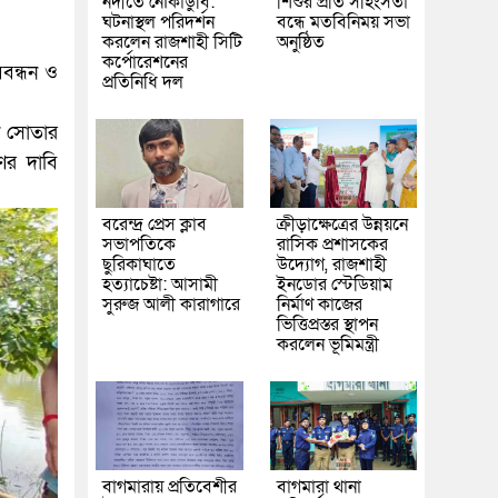
নদীতে নৌকাডুবি:
শিশুর প্রতি সহিংসতা
ঘটনাস্থল পরিদর্শন
বন্ধে মতবিনিময় সভা
করলেন রাজশাহী সিটি
অনুষ্ঠিত
কর্পোরেশনের
ববন্ধন ও
প্রতিনিধি দল
়া সোতার
ণের দাবি
বরেন্দ্র প্রেস ক্লাব
ক্রীড়াক্ষেত্রের উন্নয়নে
সভাপতিকে
রাসিক প্রশাসকের
ছুরিকাঘাতে
উদ্যোগ, রাজশাহী
হত্যাচেষ্টা: আসামী
ইনডোর স্টেডিয়াম
সুরুজ আলী কারাগারে
নির্মাণ কাজের
ভিত্তিপ্রস্তর স্থাপন
করলেন ভূমিমন্ত্রী
বাগমারায় প্রতিবেশীর
বাগমারা থানা