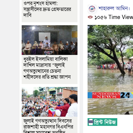
ওপর নৃশংস হামলা:
শাহারুল আমিন।
সন্ত্রাসীদের দ্রুত গ্রেফতারের
দাবি
১০৫৬ Time Vie
ধুরইল ইসলামিয়া বালিকা
দাখিল মাদ্রাসায় “জুলাই
গণঅভ্যুত্থানের চেতনা
শহীদদের প্রতি শ্রদ্ধা জ্ঞাপন
জুলাই গণঅভ্যুত্থান দিবসের
রাজশাহী মহানগর বিএনপির
বিশাল সমাবেশ অনুষ্ঠিত