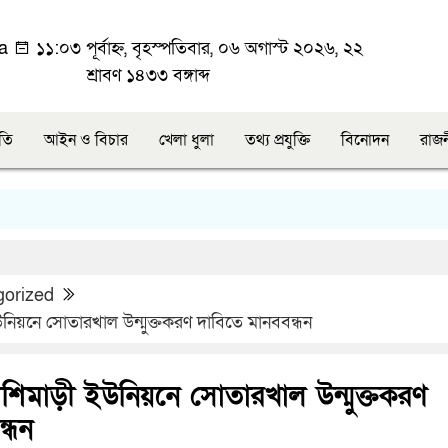
ka
১১:০৩ পূর্বাহ্ন, বৃহস্পতিবার, ০৬ অগাস্ট ২০২৬, ২২
শ্রাবণ ১৪৩৩ বঙ্গাব্দ
ীতি
আইন ও বিচার
খেলা ধুলা
তথ্য প্রযুক্তি
বিনোদন
রাজ
gorized
উনিয়নে সোতারখাল উন্মুক্তকরণ দাবিতে মানববন্ধন
শিমাড়ী ইউনিয়নে সোতারখাল উন্মুক্তকরণ
্ধন