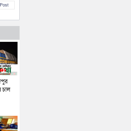
 Post
দপুর
ন চাল