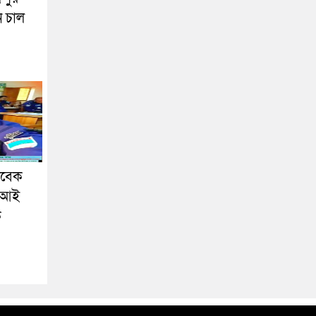
ন চাল
াবেক
এসআই
ক