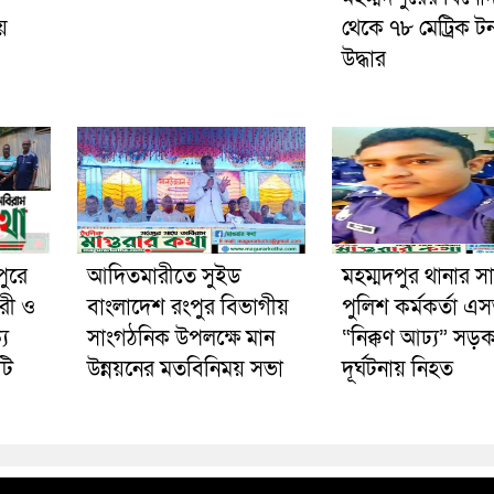
য়
থেকে ৭৮ মেট্রিক ট
উদ্ধার
পুরে
আদিতমারীতে সুইড
মহম্মদপুর থানার স
রী ও
বাংলাদেশ রংপুর বিভাগীয়
পুলিশ কর্মকর্তা 
য
সাংগঠনিক উপলক্ষে মান
“নিক্কণ আঢ্য” সড়
টি
উন্নয়নের মতবিনিময় সভা
দূর্ঘটনায় নিহত