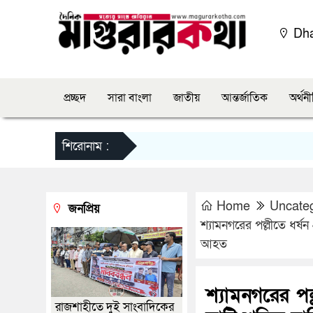
Dh
প্রচ্ছদ
সারা বাংলা
জাতীয়
আন্তর্জাতিক
অর্থন
শিরোনাম :
Home
Uncate
জনপ্রিয়
শ্যামনগরের পল্লীতে ধর্ষ
আহত
শ্যামনগরের পল
রাজশাহীতে দুই সাংবাদিকের