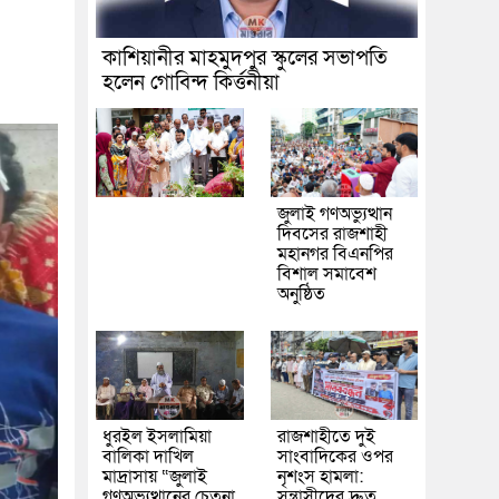
কাশিয়ানীর মাহমুদপুর স্কুলের সভাপতি
হলেন গোবিন্দ কির্ত্তনীয়া
জুলাই গণঅভ্যুত্থান
দিবসের রাজশাহী
মহানগর বিএনপির
বিশাল সমাবেশ
অনুষ্ঠিত
ধুরইল ইসলামিয়া
রাজশাহীতে দুই
বালিকা দাখিল
সাংবাদিকের ওপর
মাদ্রাসায় “জুলাই
নৃশংস হামলা:
গণঅভ্যুত্থানের চেতনা
সন্ত্রাসীদের দ্রুত