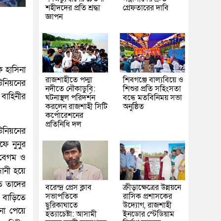
শহীদদের প্রতি শ্রদ্ধা
গ্রেফতারের দাবি
জ্ঞাপন
ক হাসিনা
রাজশাহীতে পদ্মা
শিবগঞ্জে বাল্যবিয়ে ও
নিয়নের
নদীতে নৌকাডুবি:
শিশুর প্রতি সহিংসতা
বাহিনীর
ঘটনাস্থল পরিদর্শন
বন্ধে মতবিনিময় সভা
করলেন রাজশাহী সিটি
অনুষ্ঠিত
কর্পোরেশনের
প্রতিনিধি দল
নিয়নের
ফে নুনুর
া বেগম ও
ানী হয়ে
তে তাদের
বরেন্দ্র প্রেস ক্লাব
ক্রীড়াক্ষেত্রের উন্নয়নে
সভাপতিকে
রাসিক প্রশাসকের
বাড়িতে
ছুরিকাঘাতে
উদ্যোগ, রাজশাহী
া পেয়ে
হত্যাচেষ্টা: আসামী
ইনডোর স্টেডিয়াম