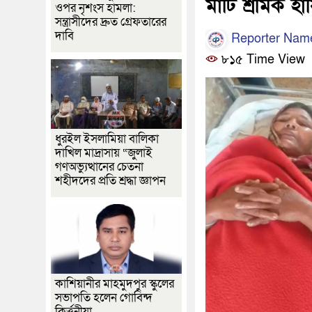
মাটি শ্রমিক 
ওপর নৃশংস হামলা:
সন্ত্রাসীদের দ্রুত গ্রেফতারের
দাবি
Reporter Nam
৮১৫ Time View
ধুরইল ইসলামিয়া বালিকা
দাখিল মাদ্রাসায় “জুলাই
গণঅভ্যুত্থানের চেতনা
শহীদদের প্রতি শ্রদ্ধা জ্ঞাপন
কাশিয়ানীর মাহমুদপুর স্কুলের
সভাপতি হলেন গোবিন্দ
কির্ত্তনীয়া