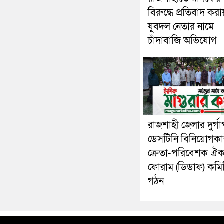
বিরুদ্ধে প্রতিবাদ করা
যুবদল নেতার নামে
চাঁদাবাজি অভিযোগ
রাজশাহী জেলার দুর্গা
ডেসটিনি বিনিয়োগকা
ক্রেতা-পরিবেশক ঐক্
ফোরাম (ডিডাফ) কমি
গঠন