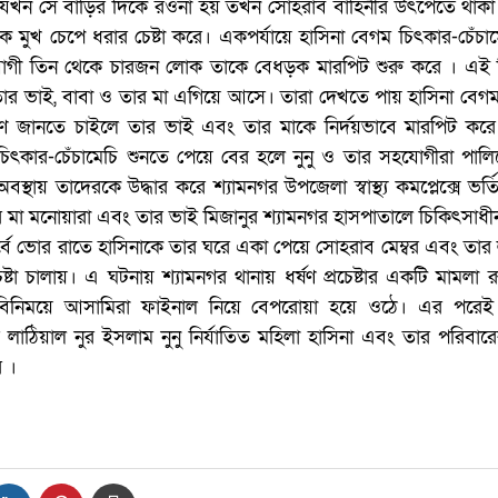
যখন সে বাড়ির দিকে রওনা হয় তখন সোহরাব বাহিনীর উৎপেতে থাকা 
ে মুখ চেপে ধরার চেষ্টা করে। একপর্যায়ে হাসিনা বেগম চিৎকার-চেঁচাম
োগী তিন থেকে চারজন লোক তাকে বেধড়ক মারপিট শুরু করে । এই 
 তার ভাই, বাবা ও তার মা এগিয়ে আসে। তারা দেখতে পায় হাসিনা বেগ
ণ জানতে চাইলে তার ভাই এবং তার মাকে নির্দয়ভাবে মারপিট করে
িৎকার-চেঁচামেচি শুনতে পেয়ে বের হলে নুনু ও তার সহযোগীরা পালিয
বস্থায় তাদেরকে উদ্ধার করে শ্যামনগর উপজেলা স্বাস্থ্য কমপ্লেক্সে ভর্
নার মা মনোয়ারা এবং তার ভাই মিজানুর শ্যামনগর হাসপাতালে চিকিৎসা
ূর্বে ভোর রাতে হাসিনাকে তার ঘরে একা পেয়ে সোহরাব মেম্বর এবং তার 
েষ্টা চালায়। এ ঘটনায় শ্যামনগর থানায় ধর্ষণ প্রচেষ্টার একটি মামলা র
িনিময়ে আসামিরা ফাইনাল নিয়ে বেপরোয়া হয়ে ওঠে। এর পরে
র লাঠিয়াল নুর ইসলাম নুনু নির্যাতিত মহিলা হাসিনা এবং তার পরিবা
ে ।