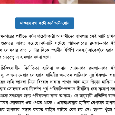
মাগুরার কথা ফটো কার্ড ডাউনলোড
ামনগরের পল্লীতে ধর্ষন প্রচেষ্টাকারী আসামীদের হামলায় সেই মাটি শ্রমি
গুরুতর আহত হয়েছে।ঘটনাটি ঘটেছে শ্যামনগরের রমজাননগর ইউ
ল সোমবার রাত ৮ টার দিকে স্হানীয় ইউপি সদস্য( সাবেক)সোহরাব 
র নেতৃত্বে এ হামলার ঘটনা ঘটে।
চিকিৎসাধীন নির্যাতিতা হাসিনা জানায় ,শ্যামনগর রমজাননগর ইউ
স্যু প্রাক্তন মেম্বার সোহরাব বাহিনীর অন্যতম লাঠিয়াল নুর ইসলাম ওর
রের জমি জায়গা নিয়ে বিরোধ থাকায় পথের কাঁটা হয়ে দাঁড়ায় হাসিন
ম্বার সোহরাব এর নির্দেশে পূর্ব পরিকল্পিতভাবে দীর্ঘদিন ধরে সুযোগ সন্ধ
 থেকে সরানোর জন্য পরিকল্পনা করে আসছে। সে অনুযায়ী প্রতিদিন রা
াবের লোকজন ওত পেতে থাকে । এমতাঃবস্থায় হাসিনা বেগমের ছাগল 
যায় ছাগলের সন্ধান করতে বাড়ির বাইরে বের হয় সে। ছাগল খুঁজে ন