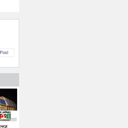
 Post
দপুর