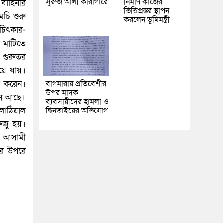
সুরুজ আলী কারাগারে
নির্মাণ কাজের
বাহিনীর
ভিত্তিপ্রস্তর স্থাপন
েচি শুরু
করলেন ভূমিমন্ত্রী
চিৎকার-
ম মাটিতে
 গুরুতর
়ে যায়।
তি করেন।
বাগমারায় প্রতিবেশীর
উপর মাদক
ধীন আছে।
ব্যবসায়ীদের হামলা ও
লাঠিয়াল
ছিনতাইয়ের অভিযোগ
ুজু হয়।
ই আসামী
রের উপরে