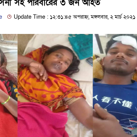
হাসিনা সহ পরিবারের ৩ জন আহত
e
Update Time : ১২:৩১:৪৫ অপরাহ্ন, মঙ্গলবার, ২ মার্চ ২০২১