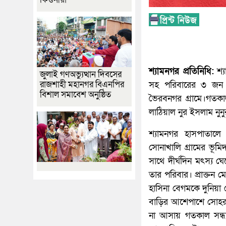
শ্যামনগর প্রতিনিধি:
শ্য
জুলাই গণঅভ্যুত্থান দিবসের
রাজশাহী মহানগর বিএনপির
সহ পরিবারের ৩ জন 
বিশাল সমাবেশ অনুষ্ঠিত
ভৈরবনগর গ্রামে।গতকা
লাঠিয়াল নুর ইসলাম নুনু
শ্যামনগর হাসপাতালে 
সোনাখালি গ্রামের ভূমিদ
সাথে দীর্ঘদিন মৎস্য ঘে
তার পরিবার। প্রাক্তন মে
হাসিনা বেগমকে দুনিয়া
বাড়ির আশেপাশে সোহর
না আসায় গতকাল সন্ধ্