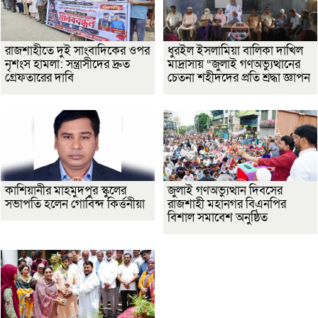
রাজশাহীতে দুই সাংবাদিকের ওপর
ধুরইল ইসলামিয়া বালিকা দাখিল
নৃশংস হামলা: সন্ত্রাসীদের দ্রুত
মাদ্রাসায় “জুলাই গণঅভ্যুত্থানের
গ্রেফতারের দাবি
চেতনা শহীদদের প্রতি শ্রদ্ধা জ্ঞাপন
কাশিয়ানীর মাহমুদপুর স্কুলের
জুলাই গণঅভ্যুত্থান দিবসের
সভাপতি হলেন গোবিন্দ কির্ত্তনীয়া
রাজশাহী মহানগর বিএনপির
বিশাল সমাবেশ অনুষ্ঠিত