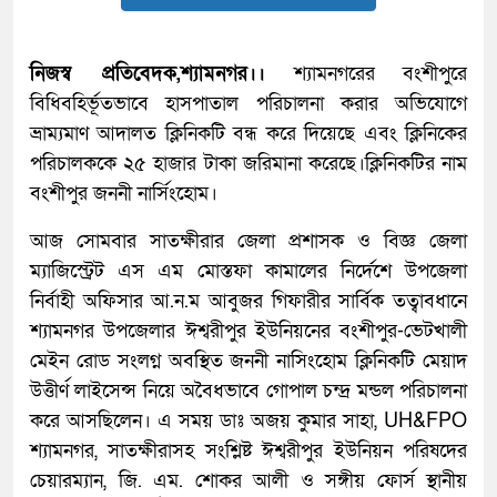
নিজস্ব প্রতিবেদক,শ্যামনগর।।
শ্যামনগরের বংশীপুরে
বিধিবহির্ভূতভাবে হাসপাতাল পরিচালনা করার অভিযোগে
ভ্রাম্যমাণ আদালত ক্লিনিকটি বন্ধ করে দিয়েছে এবং ক্লিনিকের
পরিচালককে ২৫ হাজার টাকা জরিমানা করেছে।ক্লিনিকটির নাম
বংশীপুর জননী নার্সিংহোম।
আজ সোমবার সাতক্ষীরার জেলা প্রশাসক ও বিজ্ঞ জেলা
ম্যাজিস্ট্রেট এস এম মোস্তফা কামালের নির্দেশে উপজেলা
নির্বাহী অফিসার আ.ন.ম আবুজর গিফারীর সার্বিক তত্বাবধানে
শ্যামনগর উপজেলার ঈশ্বরীপুর ইউনিয়নের বংশীপুর-ভেটখালী
মেইন রোড সংলগ্ন অবস্থিত জননী নাসিংহোম ক্লিনিকটি মেয়াদ
উত্তীর্ণ লাইসেন্স নিয়ে অবৈধভাবে গোপাল চন্দ্র মন্ডল পরিচালনা
করে আসছিলেন। এ সময় ডাঃ অজয় কুমার সাহা, UH&FPO
শ্যামনগর, সাতক্ষীরাসহ সংশ্লিষ্ট ঈশ্বরীপুর ইউনিয়ন পরিষদের
চেয়ারম্যান, জি. এম. শোকর আলী ও সঙ্গীয় ফোর্স স্থানীয়