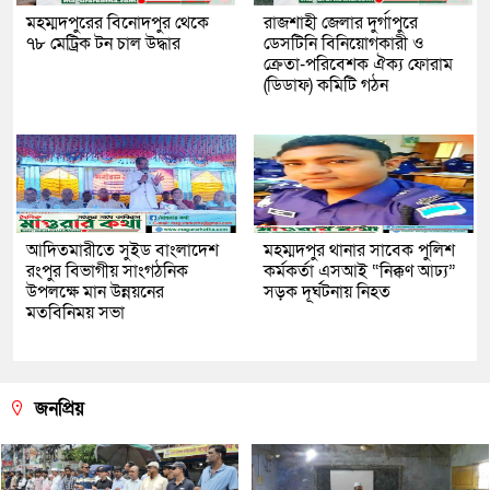
মহম্মদপুরের বিনোদপুর থেকে
রাজশাহী জেলার দুর্গাপুরে
৭৮ মেট্রিক টন চাল উদ্ধার
ডেসটিনি বিনিয়োগকারী ও
ক্রেতা-পরিবেশক ঐক্য ফোরাম
(ডিডাফ) কমিটি গঠন
আদিতমারীতে সুইড বাংলাদেশ
মহম্মদপুর থানার সাবেক পুলিশ
রংপুর বিভাগীয় সাংগঠনিক
কর্মকর্তা এসআই “নিক্কণ আঢ্য”
উপলক্ষে মান উন্নয়নের
সড়ক দূর্ঘটনায় নিহত
মতবিনিময় সভা
জনপ্রিয়