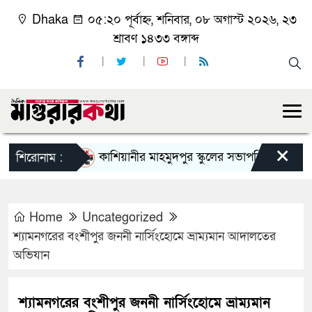
Dhaka
০৫:২০ পূর্বাহ্ন, শনিবার, ০৮ অগাস্ট ২০২৬, ২৩
শ্রাবণ ১৪৩৩ বঙ্গাব্দ
×
কাশিয়ানীর মাহমুদপুর স্কুলের সভাপতি হলেন গোবিন্দ কির
শিরোনাম :
Home
Uncategorized
শ্যামনগরের বংশীপুর জননী নার্সিংহোমে ভ্রাম্যমান আদালতের
অভিযান
শ্যামনগরের বংশীপুর জননী নার্সিংহোমে ভ্রাম্যমান