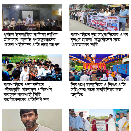
ধুরইল ইসলামিয়া বালিকা দাখিল
রাজশাহীতে দুই সাংবাদিকের ওপর
মাদ্রাসায় “জুলাই গণঅভ্যুত্থানের
নৃশংস হামলা: সন্ত্রাসীদের দ্রুত
চেতনা শহীদদের প্রতি শ্রদ্ধা জ্ঞাপন
গ্রেফতারের দাবি
রাজশাহীতে পদ্মা নদীতে
শিবগঞ্জে বাল্যবিয়ে ও শিশুর প্রতি
নৌকাডুবি: ঘটনাস্থল পরিদর্শন
সহিংসতা বন্ধে মতবিনিময় সভা
করলেন রাজশাহী সিটি
অনুষ্ঠিত
কর্পোরেশনের প্রতিনিধি দল