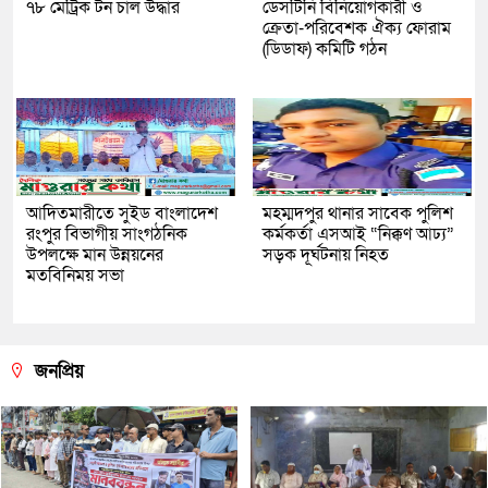
৭৮ মেট্রিক টন চাল উদ্ধার
ডেসটিনি বিনিয়োগকারী ও
ক্রেতা-পরিবেশক ঐক্য ফোরাম
(ডিডাফ) কমিটি গঠন
আদিতমারীতে সুইড বাংলাদেশ
মহম্মদপুর থানার সাবেক পুলিশ
রংপুর বিভাগীয় সাংগঠনিক
কর্মকর্তা এসআই “নিক্কণ আঢ্য”
উপলক্ষে মান উন্নয়নের
সড়ক দূর্ঘটনায় নিহত
মতবিনিময় সভা
জনপ্রিয়