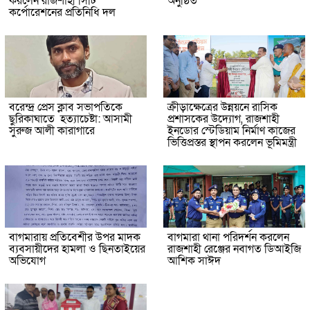
করলেন রাজশাহী সিটি
অনুষ্ঠিত
কর্পোরেশনের প্রতিনিধি দল
বরেন্দ্র প্রেস ক্লাব সভাপতিকে
ক্রীড়াক্ষেত্রের উন্নয়নে রাসিক
ছুরিকাঘাতে হত্যাচেষ্টা: আসামী
প্রশাসকের উদ্যোগ, রাজশাহী
সুরুজ আলী কারাগারে
ইনডোর স্টেডিয়াম নির্মাণ কাজের
ভিত্তিপ্রস্তর স্থাপন করলেন ভূমিমন্ত্রী
বাগমারায় প্রতিবেশীর উপর মাদক
বাগমারা থানা পরিদর্শন করলেন
ব্যবসায়ীদের হামলা ও ছিনতাইয়ের
রাজশাহী রেঞ্জের নবাগত ডিআইজি
অভিযোগ
আশিক সাঈদ