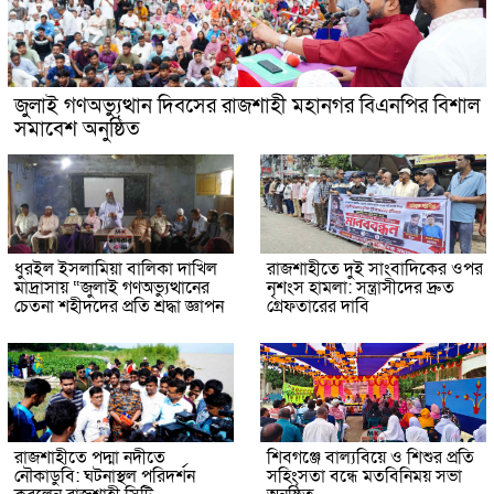
জুলাই গণঅভ্যুত্থান দিবসের রাজশাহী মহানগর বিএনপির বিশাল
সমাবেশ অনুষ্ঠিত
ধুরইল ইসলামিয়া বালিকা দাখিল
রাজশাহীতে দুই সাংবাদিকের ওপর
মাদ্রাসায় “জুলাই গণঅভ্যুত্থানের
নৃশংস হামলা: সন্ত্রাসীদের দ্রুত
চেতনা শহীদদের প্রতি শ্রদ্ধা জ্ঞাপন
গ্রেফতারের দাবি
রাজশাহীতে পদ্মা নদীতে
শিবগঞ্জে বাল্যবিয়ে ও শিশুর প্রতি
নৌকাডুবি: ঘটনাস্থল পরিদর্শন
সহিংসতা বন্ধে মতবিনিময় সভা