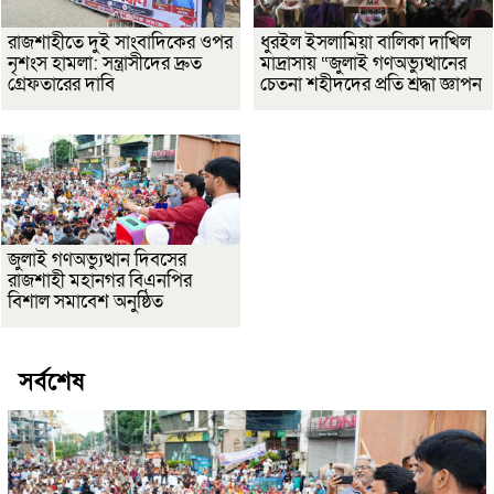
রাজশাহীতে দুই সাংবাদিকের ওপর
ধুরইল ইসলামিয়া বালিকা দাখিল
নৃশংস হামলা: সন্ত্রাসীদের দ্রুত
মাদ্রাসায় “জুলাই গণঅভ্যুত্থানের
গ্রেফতারের দাবি
চেতনা শহীদদের প্রতি শ্রদ্ধা জ্ঞাপন
জুলাই গণঅভ্যুত্থান দিবসের
রাজশাহী মহানগর বিএনপির
বিশাল সমাবেশ অনুষ্ঠিত
সর্বশেষ