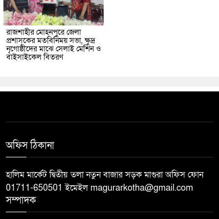
রাজশাহীর মোহনপুরে জেলা
প্রশাসকের মতবিনিময় সভা, ক্ষুদ্র
নৃগোষ্ঠীদের মাঝে সেলাই মেশিন ও
বাইসাইকেল বিতরণ
অফিস ঠিকানা
হালিম মার্কেট দ্বিতীয় তলা নতুন বাজার সড়ক মাগুরা অফিস ফোন
01711-650501 ইমেইল magurarkotha@gmail.com
সম্পাদক