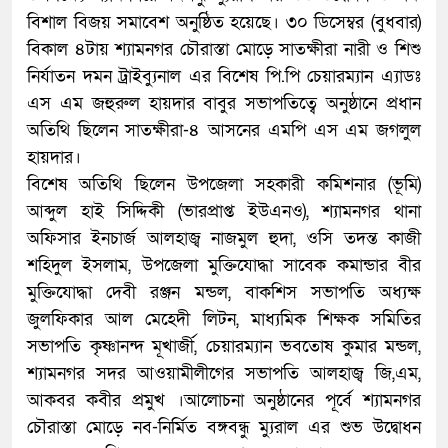
বিশাল বিজয় সমাবেশ অনুষ্ঠিত হয়েছে। ৩০ ডিসেম্বর (বুধবার)
বিকাল ৪টায় শ্যামনগর চৌরাস্তা মোড়ে সাতক্ষীরা নারী ও শিশু
নির্যাতন দমন ট্রাইব্যুনাল এর বিশেষ পি.পি চেয়ারম্যান এ্যাডঃ
এস এম জহুরুল হায়দার বাবুর সভাপতিত্বে অনুষ্ঠানে প্রধান
অতিথি ছিলেন সাতক্ষীরা-৪ আসনের এমপি এস এম জগলুল
হায়দার।
বিশেষ অতিথি ছিলেন উপজেলা সহকারী কমিশনার (ভূমি)
আব্দুল হাই সিদ্দিকী (ভারপ্রাপ্ত ইউএনও), শ্যামনগর থানা
অফিসার ইনচার্জ আলহাজ্ব নাজমুল হুদা, ওসি তদন্ত কাজী
শহিদুল ইসলাম, উপজেলা মুক্তিযোদ্ধা সাবেক কমান্ডার বীর
মুক্তিযোদ্ধা দেবী রঞ্জন মন্ডল, বাকশিস সভাপতি অধ্যক্ষ
জুলফিকার আল মেহেদী লিটন, মাধ্যমিক শিক্ষক সমিতির
সভাপতি কৃষ্ণানন্দ মূখার্জী, চেয়ারম্যান ভবতোষ কুমার মন্ডল,
শ্যামনগর সদর আওয়ামীলীগের সভাপতি আলহাজ্ব জি,এম,
আকবর কবীর প্রমুখ ।আলোচনা অনুষ্ঠানের পূর্বে শ্যামনগর
চৌরাস্তা মোড়ে নব-নির্মিত বঙ্গবন্ধু ম্যুরাল এর শুভ উদ্বোধন