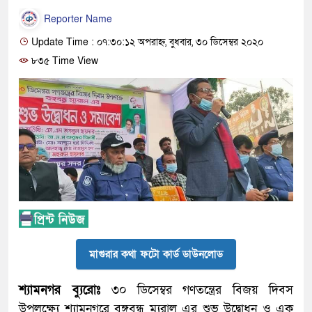
Reporter Name
Update Time : ০৭:৩০:১২ অপরাহ্ন, বুধবার, ৩০ ডিসেম্বর ২০২০
৮৩৫ Time View
মাগুরার কথা ফটো কার্ড ডাউনলোড
শ্যামনগর ব্যুরোঃ
৩০ ডিসেম্বর গণতন্ত্রের বিজয় দিবস
উপলক্ষ্যে শ্যামনগরে বঙ্গবন্ধু ম্যুরাল এর শুভ উদ্বোধন ও এক