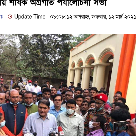
ীয় শীর্ষক অগ্রগতি পর্যালোচনা সভা
িঃ
Update Time : ০৮:০৮:১২ অপরাহ্ন, শুক্রবার, ১২ মার্চ ২০২