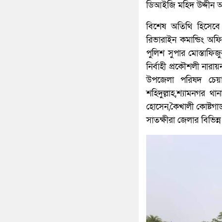
ডিআইজি মহিদ উদ্দীন আ
বিশেষ অতিথি হিসেবে 
রিভারাইন কমান্ডিং অফিস
পুলিশ সুপার মোস্তাফি
নির্বাহী প্রকৌশলী নার
উপজেলা পরিষদ চেয়া
শহিদুল্লাহ,শ্যামনগর থ
হোসেন,কৈখালী কোষ্টগার্
সাতক্ষীরা জেলার বিভিন্ন