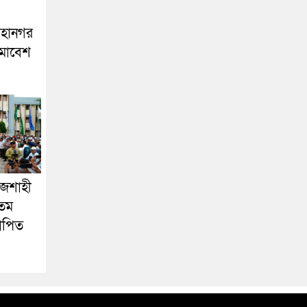
মহানগর
মাবেশ
াজশাহী
৩তম
যাপিত