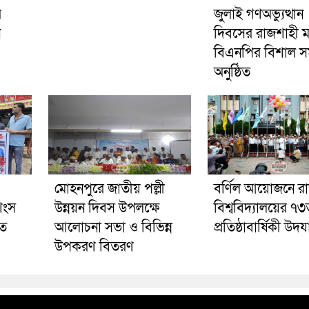
র
জুলাই গণঅভ্যুত্থান
ন
দিবসের রাজশাহী 
বিএনপির বিশাল স
অনুষ্ঠিত
মোহনপুরে জাতীয় পল্লী
বর্ণিল আয়োজনে র
শংস
উন্নয়ন দিবস উপলক্ষে
বিশ্ববিদ্যালয়ের ৭
ুত
আলোচনা সভা ও বিভিন্ন
প্রতিষ্ঠাবার্ষিকী উদ
উপকরণ বিতরণ