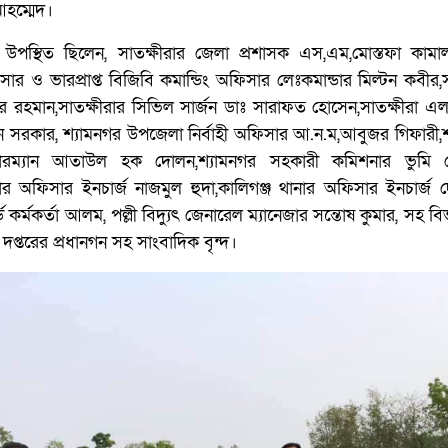
হম্মেদ।
উপস্থিত ছিলেন, সাতক্ষীরার জেলা প্রশাসক এস,এম,মোস্তফা কামাল
ার ও ভারপ্রাপ্ত বিজিবি কমান্ডিং অফিসার লেঃকমান্ডার মিল্টন কবীর,স
জুর রহমান,সাতক্ষীরার সিভিল সার্জন ডাঃ সারাফত হোসেন,সাতক্ষীরা 
ায়ন সরকার, শ্যামনগর উপজেলা নির্বাহী অফিসার আ.ন.ম,আবুজর গিফারী,
রম্যান আতাউল হক দোলন,শ্যামনগর সহকারী কমিশনার ভুমি মো
ানার অফিসার ইনচার্জ নাজমুল হুদা,কালিগঞ্জ থানার অফিসার ইনচার্জ
ড কর্মকর্তা আলম, পল্লী বিদ্যুৎ জেনারেল ম্যানেজার সন্তোষ কুমার, সহ ব
 দপ্তরের প্রধানগন সহ সাংবাদিক বৃন্দ।