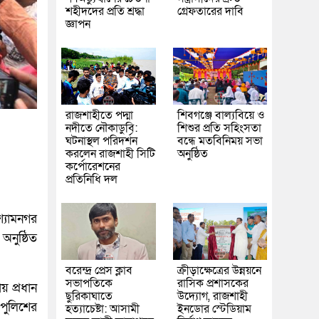
শহীদদের প্রতি শ্রদ্ধা
গ্রেফতারের দাবি
জ্ঞাপন
রাজশাহীতে পদ্মা
শিবগঞ্জে বাল্যবিয়ে ও
নদীতে নৌকাডুবি:
শিশুর প্রতি সহিংসতা
ঘটনাস্থল পরিদর্শন
বন্ধে মতবিনিময় সভা
করলেন রাজশাহী সিটি
অনুষ্ঠিত
কর্পোরেশনের
প্রতিনিধি দল
শ্যামনগর
অনুষ্ঠিত
বরেন্দ্র প্রেস ক্লাব
ক্রীড়াক্ষেত্রের উন্নয়নে
সভাপতিকে
রাসিক প্রশাসকের
য় প্রধান
ছুরিকাঘাতে
উদ্যোগ, রাজশাহী
পুলিশের
হত্যাচেষ্টা: আসামী
ইনডোর স্টেডিয়াম