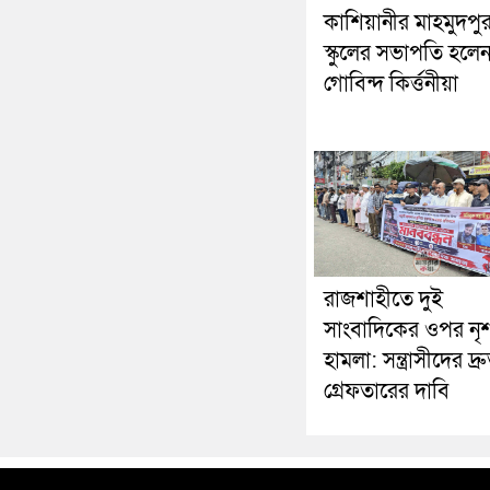
কাশিয়ানীর মাহমুদপু
স্কুলের সভাপতি হলে
গোবিন্দ কির্ত্তনীয়া
রাজশাহীতে দুই
সাংবাদিকের ওপর নৃ
হামলা: সন্ত্রাসীদের দ্র
গ্রেফতারের দাবি