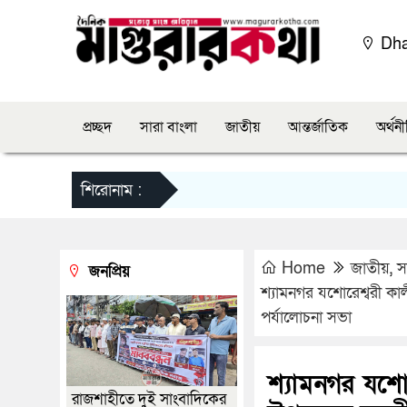
Dh
প্রচ্ছদ
সারা বাংলা
জাতীয়
আন্তর্জাতিক
অর্থন
শিরোনাম :
Home
জাতীয়
,
স
জনপ্রিয়
শ্যামনগর যশোরেশ্বরী কাল
পর্যালোচনা সভা
শ্যামনগর যশোর
রাজশাহীতে দুই সাংবাদিকের