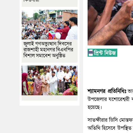
জুলাই গণঅভ্যুত্থান দিবসের
রাজশাহী মহানগর বিএনপির
বিশাল সমাবেশ অনুষ্ঠিত
শ্যামনগর প্রতিনিধিঃ
ভার
উপজেলার যশোরেশ্বরী কা
হয়েছে।
সাতক্ষীরার ডিসি মোস্তফা
অতিথি হিসেবে উপস্থিত