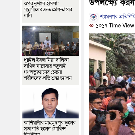
উপলক্ষ্যে করন
ওপর নৃশংস হামলা:
সন্ত্রাসীদের দ্রুত গ্রেফতারের
দাবি
শ্যামনগর প্রতিনিধ
১০১৭ Time View
ধুরইল ইসলামিয়া বালিকা
দাখিল মাদ্রাসায় “জুলাই
গণঅভ্যুত্থানের চেতনা
শহীদদের প্রতি শ্রদ্ধা জ্ঞাপন
কাশিয়ানীর মাহমুদপুর স্কুলের
সভাপতি হলেন গোবিন্দ
কির্ত্তনীয়া