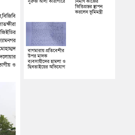
সুরুজ আলী কারাগারে
নির্মাণ কাজের
ভিত্তিপ্রস্তর স্থাপন
করলেন ভূমিমন্ত্রী
,বিজিবি
াতক্ষীরা
এলজিইডির
শ্যামনগর
হাম্মদ
বাগমারায় প্রতিবেশীর
উপর মাদক
 দেলোয়ার
ব্যবসায়ীদের হামলা ও
িভাগীয় ও
ছিনতাইয়ের অভিযোগ