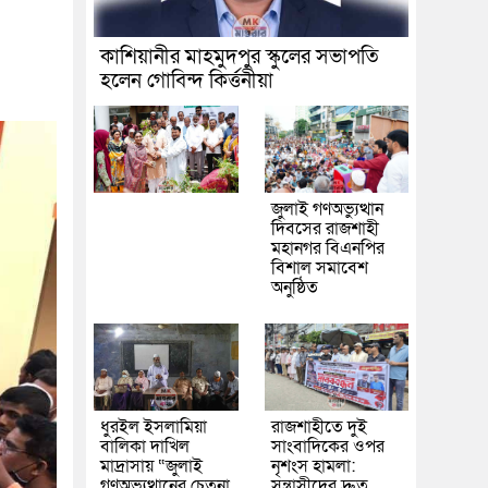
কাশিয়ানীর মাহমুদপুর স্কুলের সভাপতি
১
হলেন গোবিন্দ কির্ত্তনীয়া
জুলাই গণঅভ্যুত্থান
দিবসের রাজশাহী
মহানগর বিএনপির
বিশাল সমাবেশ
অনুষ্ঠিত
ধুরইল ইসলামিয়া
রাজশাহীতে দুই
বালিকা দাখিল
সাংবাদিকের ওপর
মাদ্রাসায় “জুলাই
নৃশংস হামলা:
গণঅভ্যুত্থানের চেতনা
সন্ত্রাসীদের দ্রুত