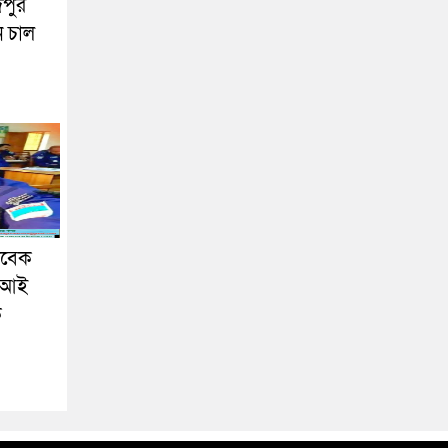
দপুর
ন চাল
াবেক
এসআই
ক