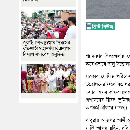
জুলাই গণঅভ্যুত্থান দিবসের
রাজশাহী মহানগর বিএনপির
বিশাল সমাবেশ অনুষ্ঠিত
শ্যামনগর উপজেলার খ
অবৈধভাবে বালু উত্তোল
সরকার ঘোষিত পরিবেশ
উত্তোলনের ফলে বড় ধরন
ডগায় এমন তান্ডব চলল
প্রশাসনের নীরব ভূমি
অপকর্ম চালিয়ে যাচ্ছে।
গাবুরার আজগর আলী,হব
মাঝি আব্দুর রহিম, রব