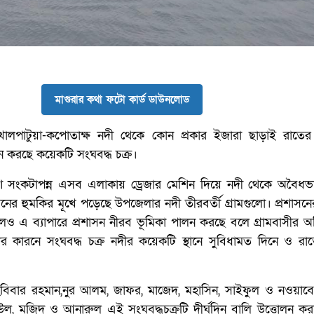
মাগুরার কথা ফটো কার্ড ডাউনলোড
োলপাটুয়া-কপোতাক্ষ নদী থেকে কোন প্রকার ইজারা ছাড়াই রাতের
ন করছে কয়েকটি সংঘবদ্ধ চক্র।
 সংকটাপন্ন এসব এলাকায় ড্রেজার মেশিন দিয়ে নদী থেকে অবৈধভা
ের হুমকির মূখে পড়েছে উপজেলার নদী তীরবর্তী গ্রামগুলো। প্রশাসন
েও এ ব্যাপারে প্রশাসন নীরব ভূমিকা পালন করছে বলে গ্রামবাসীর 
কার কারনে সংঘবদ্ধ চক্র নদীর কয়েকটি স্থানে সুবিধামত দিনে ও র
িবার রহমান,নুর আলম, জাফর, মাজেদ, মহাসিন, সাইফুল ও নওয়াব
িউল, মজিদ ও আনারুল এই সংঘবদ্ধচক্রটি দীর্ঘদিন বালি উত্তোলন করছ