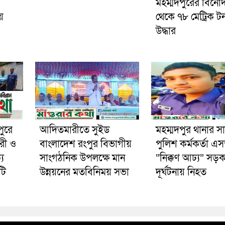
মহম্মদপুরের বিনো
য়
থেকে ৭৮ মেট্রিক ট
উদ্ধার
পুরে
আদিতমারীতে সুইড
মহম্মদপুর থানার স
রী ও
বাংলাদেশ রংপুর বিভাগীয়
পুলিশ কর্মকর্তা 
য
সাংগঠনিক উপলক্ষে মান
“নিক্কণ আঢ্য” সড়
টি
উন্নয়নের মতবিনিময় সভা
দূর্ঘটনায় নিহত