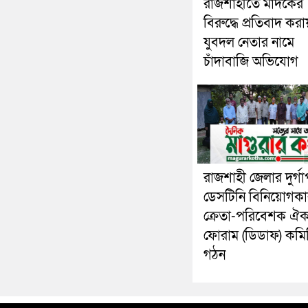
রাজশাহীতে মাদকের
বিরুদ্ধে প্রতিবাদ করা
যুবদল নেতার নামে
চাঁদাবাজি অভিযোগ
রাজশাহী জেলার দুর্গা
ডেসটিনি বিনিয়োগকা
ক্রেতা-পরিবেশক ঐক্
ফোরাম (ডিডাফ) কমি
গঠন