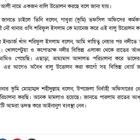
াত আলী নামে একজন বালি উত্তোলন করছে বলে জানা যায়।
জানতে চাইলে তিনি বলেন, গাবুরা (ভূমি) তফসিল অফিসের কর্মকর্তা
িনী নৌ থানার ওসি শরিফুল ইসলাম কে ম্যানেজ করে এই বালু উত্তোলন 
নার ইনচার্জ খাঁন শরিফুল ইসলাম বলেন, আমি দায়িত্ব নেয়ার পর নদীত
 খোলপেটুয়া ও কপোতাক্ষ নদীর বিভিন্ন এলাকা থেকে রাতের আঁধা
মিও পেয়েছি। এছাড়া, ভ্রাম্যমাণ আদালত পরিচালনা করে তাদের
। এর আগেও অবৈধ বালু উত্তোলন করা কার্গো সহ বিভিন্ন বোর্ড জ
র ভূমি মোহাম্মদ শহীদুল্লাহ বলেন, উপজেলা নির্বাহী অফিসারের নে
ন পরিচালনা করছি। অনেক মামলাও হয়েছে। জানতে পারলাম রাতের আধা
়টি আমরা তদন্ত করে আইনানুগ ব্যবস্থা নেব।