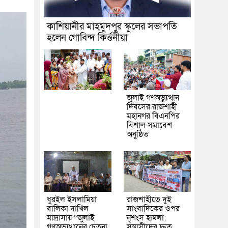
কাশিয়ানীর মাহমুদপুর স্কুলের সভাপতি
হলেন গোবিন্দ কির্ত্তনীয়া
জুলাই গণঅভ্যুত্থান
দিবসের রাজশাহী
মহানগর বিএনপির
বিশাল সমাবেশ
অনুষ্ঠিত
ধুরইল ইসলামিয়া
রাজশাহীতে দুই
বালিকা দাখিল
সাংবাদিকের ওপর
মাদ্রাসায় “জুলাই
নৃশংস হামলা:
গণঅভ্যুত্থানের চেতনা
সন্ত্রাসীদের দ্রুত