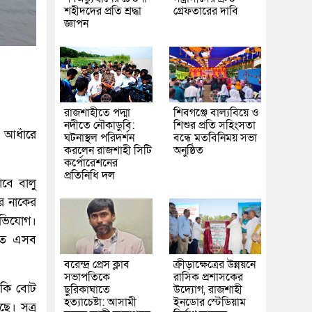
শহীদদের প্রতি শ্রদ্ধা
গ্রেফতারের দাবি
জ্ঞাপন
রাজশাহীতে পদ্মা
শিবগঞ্জে বাল্যবিয়ে ও
নদীতে নৌকাডুবি:
শিশুর প্রতি সহিংসতা
 আধাঁরে
ঘটনাস্থল পরিদর্শন
বন্ধে মতবিনিময় সভা
করলেন রাজশাহী সিটি
অনুষ্ঠিত
কর্পোরেশনের
প্রতিনিধি দল
বে বালু
ের নাকের
অভিযোগ।
াতে এসব
বরেন্দ্র প্রেস ক্লাব
ক্রীড়াক্ষেত্রের উন্নয়নে
সভাপতিকে
রাসিক প্রশাসকের
েকি বোট
ছুরিকাঘাতে
উদ্যোগ, রাজশাহী
হত্যাচেষ্টা: আসামী
ইনডোর স্টেডিয়াম
ে। সূত্র