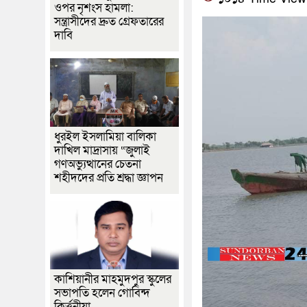
ওপর নৃশংস হামলা:
সন্ত্রাসীদের দ্রুত গ্রেফতারের
দাবি
ধুরইল ইসলামিয়া বালিকা
দাখিল মাদ্রাসায় “জুলাই
গণঅভ্যুত্থানের চেতনা
শহীদদের প্রতি শ্রদ্ধা জ্ঞাপন
কাশিয়ানীর মাহমুদপুর স্কুলের
সভাপতি হলেন গোবিন্দ
কির্ত্তনীয়া