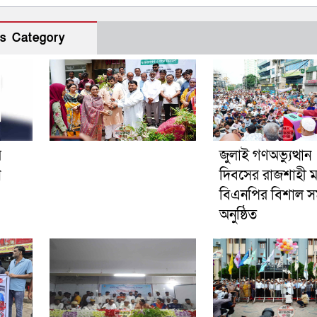
s Category
র
জুলাই গণঅভ্যুত্থান
ন
দিবসের রাজশাহী 
বিএনপির বিশাল স
অনুষ্ঠিত