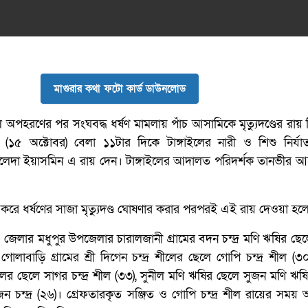
মাগুরার কথা ফটো কার্ড ডাউনলোড
লে অপহরণের পর সংঘবদ্ধ ধর্ষণ মামলায় পাঁচ আসামিকে মৃত্যুদণ্ডের রায়
(১৫ অক্টোবর) বেলা ১১টার দিকে টাঙ্গাইলের নারী ও শিশু নির্য
ক খালেদা ইয়াসমিন এ রায় দেন। টাঙ্গাইলের আদালত পরিদর্শক তানভীর
ে ধর্ষণের সাজা মৃত্যুদণ্ড ঘোষণার করার পরপরই এই রায় দেওয়া হল
ো- জেলার মধুপুর উপজেলার চারালজানী গ্রামের বদন চন্দ্র মণি ঋষির ছেল
লাবাড়ি গ্রামের শ্রী দিগেন চন্দ্র শীলের ছেলে গোপি চন্দ্র শীল (
ীলের ছেলে সাগর চন্দ্র শীল (৩৩), সুনীল মণি ঋষির ছেলে সুজন মণি ঋষ
 রাজন চন্দ্র (২৬)। গ্রেফতারকৃত সঞ্জিত ও গোপি চন্দ্র শীল রায়ের সম