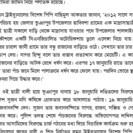
ামিরা জামিন নিয়ে পলাতক রয়েছে।
মন ট্রাইব্যুনালের বিশেষ পিপি নাছিমুল আকতার জানান, ‘২০১২ সালে সাগ
রিচয় হয় জেলার ভুঞাপুর উপজেলার ছাব্বিশা গ্রামের এক মাদ্রাসাছাত
 ছাত্রী সকালে বাড়ি থেকে মাদ্রাসায় যাওয়ার পথে উপজেলার শালদাইর
কৌশলে একটি সিএনজিচালিত অটোরিকশায় তুলে এলেঙ্গা নিয়ে যায়
র চারাল জানী গ্রামে তার বন্ধু রাজনের বাড়িতে ওঠে। সেখানে তার চার 
াপ দেয়। সাগর হিন্দু বলে তার প্রস্তাব প্রত্যাখান করে মেয়েটি। এ 
রাজনের বাড়িতে আটক রেখে ধর্ষণ করে। এরপর ১৭ জানুয়ারি রাতে তাক
 তারা পাঁচ জনে মিলে পালাক্রমে ধর্ষণ করে ফেলে যায়। পরদিন ভোরে স্
নরা গিয়ে উদ্ধার করে।’
ওই ছাত্রী বাদী হয়ে ভূঞাপুর থানায় ১৮ জানুয়ারি দণ্ডিতদের বিরুদ্
লিশ সুজন মণি ঋষিকে গ্রেফতার করে আদালতে পাঠায়। ১৯ জানুয়ার
 জবানবন্দি দেন। সুজন তার জবানবন্দিতে সাগর, রাজন, সঞ্জিত ও গোপ
কার করে। পুলিশ তদন্ত শেষে পাঁচজনের বিরুদ্ধে অভিযোগপত্র দাখি
 আসামিদের বিরুদ্ধে চার্জ গঠনের মধ্য দিয়ে বিচারিক কার্যক্রম শুরু হ
পরিচালনা করেন নারী ও শিশু নির্যাতন দমন ট্রাইব্যুনালের বিশেষ পিপি