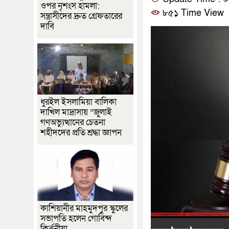
ওপর নৃশংস হামলা:
৮৫১ Time View
সন্ত্রাসীদের দ্রুত গ্রেফতারের
দাবি
ধুরইল ইসলামিয়া বালিকা
দাখিল মাদ্রাসায় “জুলাই
গণঅভ্যুত্থানের চেতনা
শহীদদের প্রতি শ্রদ্ধা জ্ঞাপন
কাশিয়ানীর মাহমুদপুর স্কুলের
সভাপতি হলেন গোবিন্দ
কির্ত্তনীয়া