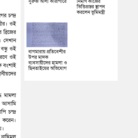
সুরুজ আলী কারাগারে
নির্মাণ কাজের
ভিত্তিপ্রস্তর স্থাপন
করলেন ভূমিমন্ত্রী
র চন্দ্র
্রীর। ওই
 ব্রিজের
। সেখান
বন্ধু ওই
বাগমারায় প্রতিবেশীর
কারণে ওই
উপর মাদক
ব্যবসায়ীদের হামলা ও
ে বংশাই
ছিনতাইয়ের অভিযোগ
থানীয়দের
ধে মামলা
ি আসামি
ি চন্দ্র
ল করেন।
য়।
 নাছিমুল