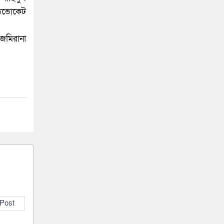
াডভোকেট
জমিরানা
 Post