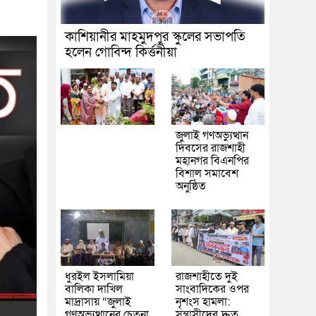
কাশিয়ানীর মাহমুদপুর স্কুলের সভাপতি
হলেন গোবিন্দ কির্ত্তনীয়া
জুলাই গণঅভ্যুত্থান
দিবসের রাজশাহী
মহানগর বিএনপির
বিশাল সমাবেশ
অনুষ্ঠিত
ধুরইল ইসলামিয়া
রাজশাহীতে দুই
বালিকা দাখিল
সাংবাদিকের ওপর
মাদ্রাসায় “জুলাই
নৃশংস হামলা:
গণঅভ্যুত্থানের চেতনা
সন্ত্রাসীদের দ্রুত