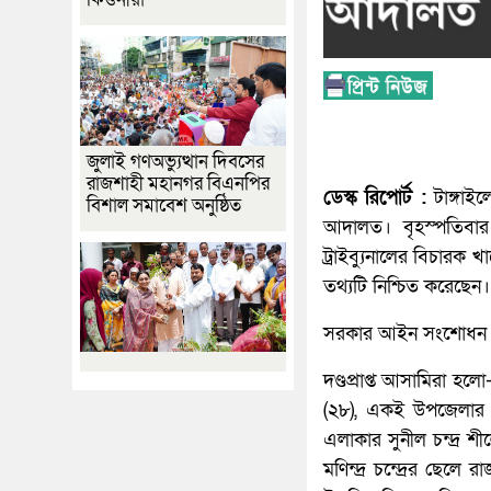
জুলাই গণঅভ্যুত্থান দিবসের
রাজশাহী মহানগর বিএনপির
ডেস্ক রিপোর্ট :
টাঙ্গাই
বিশাল সমাবেশ অনুষ্ঠিত
আদালত। বৃহস্পতিবার 
ট্রাইব্যুনালের বিচার
তথ্যটি নিশ্চিত করেছেন।
সরকার আইন সংশোধন কর
দণ্ডপ্রাপ্ত আসামিরা হল
(২৮), একই উপজেলার গো
এলাকার সুনীল চন্দ্র শ
মণিন্দ্র চন্দ্রের ছেলে