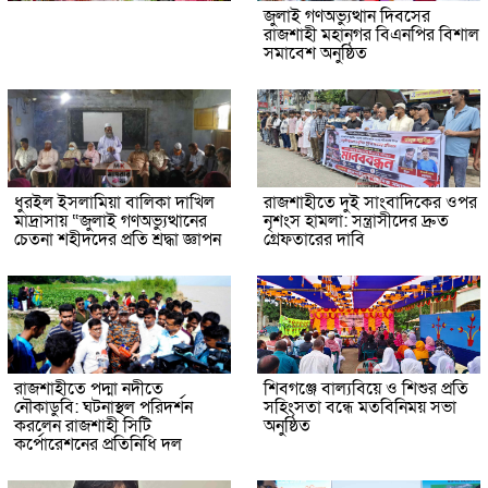
জুলাই গণঅভ্যুত্থান দিবসের
রাজশাহী মহানগর বিএনপির বিশাল
সমাবেশ অনুষ্ঠিত
ধুরইল ইসলামিয়া বালিকা দাখিল
রাজশাহীতে দুই সাংবাদিকের ওপর
মাদ্রাসায় “জুলাই গণঅভ্যুত্থানের
নৃশংস হামলা: সন্ত্রাসীদের দ্রুত
চেতনা শহীদদের প্রতি শ্রদ্ধা জ্ঞাপন
গ্রেফতারের দাবি
রাজশাহীতে পদ্মা নদীতে
শিবগঞ্জে বাল্যবিয়ে ও শিশুর প্রতি
নৌকাডুবি: ঘটনাস্থল পরিদর্শন
সহিংসতা বন্ধে মতবিনিময় সভা
করলেন রাজশাহী সিটি
অনুষ্ঠিত
কর্পোরেশনের প্রতিনিধি দল