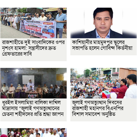
রাজশাহীতে দুই সাংবাদিকের ওপর
কাশিয়ানীর মাহমুদপুর স্কুলের
নৃশংস হামলা: সন্ত্রাসীদের দ্রুত
সভাপতি হলেন গোবিন্দ কির্ত্তনীয়া
গ্রেফতারের দাবি
ধুরইল ইসলামিয়া বালিকা দাখিল
জুলাই গণঅভ্যুত্থান দিবসের
মাদ্রাসায় “জুলাই গণঅভ্যুত্থানের
রাজশাহী মহানগর বিএনপির
চেতনা শহীদদের প্রতি শ্রদ্ধা জ্ঞাপন
বিশাল সমাবেশ অনুষ্ঠিত