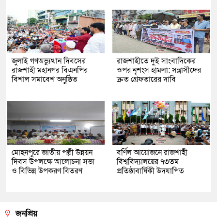
জুলাই গণঅভ্যুত্থান দিবসের
রাজশাহীতে দুই সাংবাদিকের
রাজশাহী মহানগর বিএনপির
ওপর নৃশংস হামলা: সন্ত্রাসীদের
বিশাল সমাবেশ অনুষ্ঠিত
দ্রুত গ্রেফতারের দাবি
মোহনপুরে জাতীয় পল্লী উন্নয়ন
বর্ণিল আয়োজনে রাজশাহী
দিবস উপলক্ষে আলোচনা সভা
বিশ্ববিদ্যালয়ের ৭৩তম
ও বিভিন্ন উপকরণ বিতরণ
প্রতিষ্ঠাবার্ষিকী উদযাপিত
জনপ্রিয়