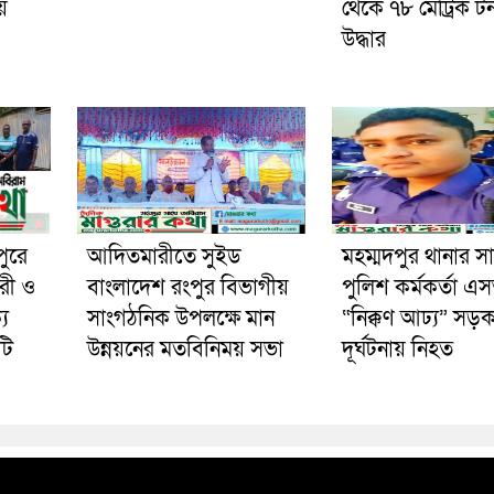
য়
থেকে ৭৮ মেট্রিক ট
উদ্ধার
পুরে
আদিতমারীতে সুইড
মহম্মদপুর থানার স
রী ও
বাংলাদেশ রংপুর বিভাগীয়
পুলিশ কর্মকর্তা 
য
সাংগঠনিক উপলক্ষে মান
“নিক্কণ আঢ্য” সড়
টি
উন্নয়নের মতবিনিময় সভা
দূর্ঘটনায় নিহত