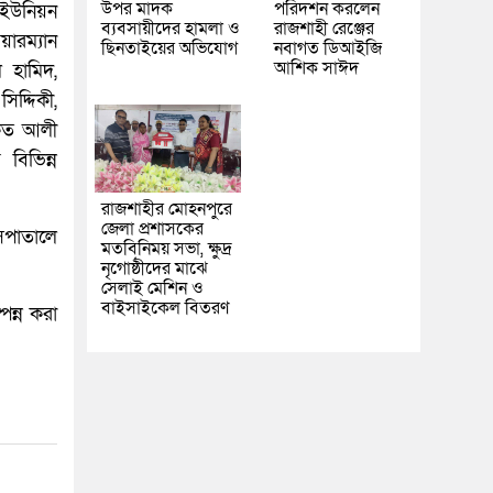
উপর মাদক
পরিদর্শন করলেন
 ইউনিয়ন
ব্যবসায়ীদের হামলা ও
রাজশাহী রেঞ্জের
ারম্যান
ছিনতাইয়ের অভিযোগ
নবাগত ডিআইজি
আশিক সাঈদ
ল হামিদ,
িদ্দিকী,
াকত আলী
বিভিন্ন
রাজশাহীর মোহনপুরে
জেলা প্রশাসকের
াসপাতালে
মতবিনিময় সভা, ক্ষুদ্র
নৃগোষ্ঠীদের মাঝে
সেলাই মেশিন ও
বাইসাইকেল বিতরণ
পন্ন করা