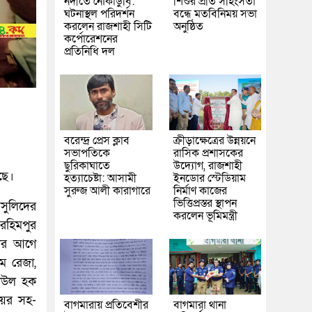
নদীতে নৌকাডুবি:
শিশুর প্রতি সহিংসতা
ঘটনাস্থল পরিদর্শন
বন্ধে মতবিনিময় সভা
করলেন রাজশাহী সিটি
অনুষ্ঠিত
কর্পোরেশনের
প্রতিনিধি দল
বরেন্দ্র প্রেস ক্লাব
ক্রীড়াক্ষেত্রের উন্নয়নে
সভাপতিকে
রাসিক প্রশাসকের
ছুরিকাঘাতে
উদ্যোগ, রাজশাহী
ছে।
হত্যাচেষ্টা: আসামী
ইনডোর স্টেডিয়াম
সুরুজ আলী কারাগারে
নির্মাণ কাজের
ভিত্তিপ্রস্তর স্থাপন
মসুলিদের
করলেন ভূমিমন্ত্রী
 রহিমপুর
়ার আগে
ম রেজা,
তাউল হক
য়র সহ-
বাগমারায় প্রতিবেশীর
বাগমারা থানা