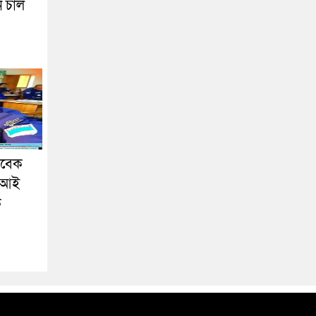
ন চাল
াবেক
এসআই
ক