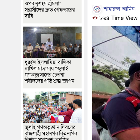
ওপর নৃশংস হামলা:
শাহারুল আমিন।
সন্ত্রাসীদের দ্রুত গ্রেফতারের
দাবি
৮৬৪ Time View
ধুরইল ইসলামিয়া বালিকা
দাখিল মাদ্রাসায় “জুলাই
গণঅভ্যুত্থানের চেতনা
শহীদদের প্রতি শ্রদ্ধা জ্ঞাপন
জুলাই গণঅভ্যুত্থান দিবসের
রাজশাহী মহানগর বিএনপির
বিশাল সমাবেশ অনুষ্ঠিত