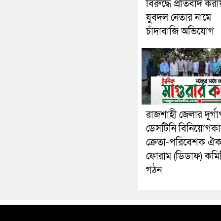
বিরুদ্ধে প্রতিবাদ করা
যুবদল নেতার নামে
চাঁদাবাজি অভিযোগ
রাজশাহী জেলার দুর্গা
ডেসটিনি বিনিয়োগকা
ক্রেতা-পরিবেশক ঐক্
ফোরাম (ডিডাফ) কমি
গঠন