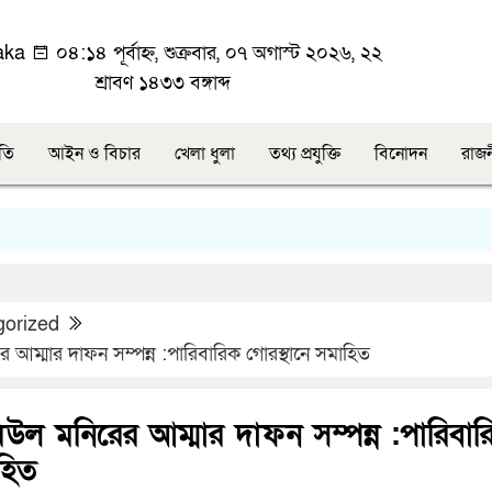
aka
০৪:১৪ পূর্বাহ্ন, শুক্রবার, ০৭ অগাস্ট ২০২৬, ২২
শ্রাবণ ১৪৩৩ বঙ্গাব্দ
ীতি
আইন ও বিচার
খেলা ধুলা
তথ্য প্রযুক্তি
বিনোদন
রাজ
gorized
 আম্মার দাফন সম্পন্ন :পারিবারিক গোরস্থানে সমাহিত
উল মনিরের আম্মার দাফন সম্পন্ন :পারিবার
হিত