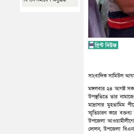
সাংবাদিক সামিউল আযম ম
মঙ্গলবার ২৪ আগষ্ট সকা
উপস্থতিতে তার নামাজে 
মাদ্রাসার মুহতামিম 
স্মৃতিচারণ করে বক্ত
উপজেলা আওয়ামীলীগের
দোলন, উপজেলা বিএনপ