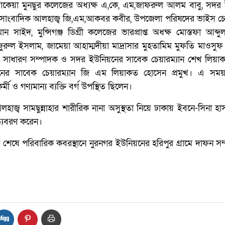
োকেয়া মুনছুর কলেজের অধ্যক্ষ এ,কে, এম,জাফরুল আলম বাবু, সদর
াংবাদিক আলহাজ্ব জি,এম,আকবর কবীর, উপজেলা পরিষদের ভাইস চেয়
 সাইদ, মুন্সিগঞ্জ ডিগ্রী কলেজের ভারপ্রাপ্ত অধক্ষ মোস্তফা আব্দু
র নজুরুল ইসলাম, জামেয়া আহাম্মদীয়া মাদ্রাসার মুহতামিম মুফতি মাওসুফ স
ম সাধারণ সম্পাদক ও সদর ইউনিয়নের সাবেক চেয়ারম্যান শেখ লিয়
য়নের সাবেক চেয়ারম্যান জি এম লিয়াকত হোসেন প্রমুখ। এ সময় 
 ও গণ্যমান্য ব্যক্তি বর্গ উপস্থিত ছিলেন।
হাজ্ব সামছুন্নাহার শারীরিক নানা অসুস্থতা নিয়ে ঢাকায় ইবনে-সিনা হ
ত্যুবরণ করেন।
 শেষে পরিবারিক কবরস্থানে নুরনগর ইউনিয়নের হরিপুর গ্রামে দাফন সম্