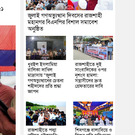
২১
জুলাই গণঅভ্যুত্থান দিবসের রাজশাহী
মহানগর বিএনপির বিশাল সমাবেশ
অনুষ্ঠিত
ধুরইল ইসলামিয়া
রাজশাহীতে দুই
বালিকা দাখিল
সাংবাদিকের ওপর
মাদ্রাসায় “জুলাই
নৃশংস হামলা:
গণঅভ্যুত্থানের চেতনা
সন্ত্রাসীদের দ্রুত
শহীদদের প্রতি শ্রদ্ধা
গ্রেফতারের দাবি
জ্ঞাপন
রাজশাহীতে পদ্মা
শিবগঞ্জে বাল্যবিয়ে ও