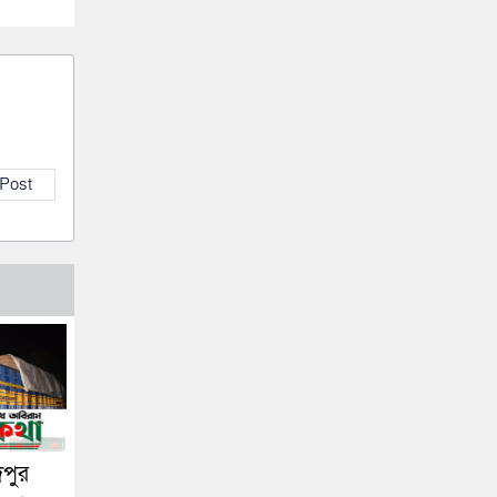
 Post
দপুর