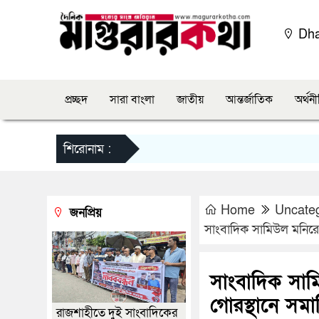
Dh
প্রচ্ছদ
সারা বাংলা
জাতীয়
আন্তর্জাতিক
অর্থন
শিরোনাম :
Home
Uncate
জনপ্রিয়
সাংবাদিক সামিউল মনিরের
সাংবাদিক সামি
গোরস্থানে সমা
রাজশাহীতে দুই সাংবাদিকের