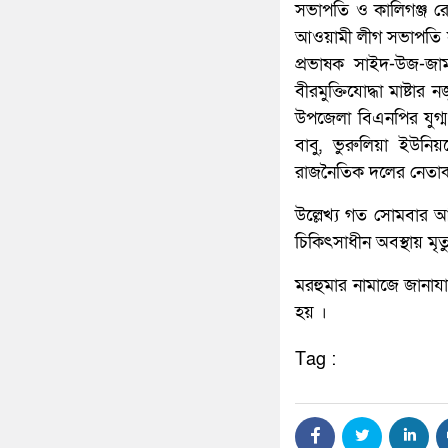
সভাপতি ও কালিগঞ্জ র
আওয়ামী লীগ সভাপতি স
প্রভাষক সাইদ-উজ-জামান
বীরমুক্তিযোদ্ধা মাষ্টা
উপজেলা বিএনপির যুগ্
বাবু, ভুরুলিয়া ইউনি
রাজনৈতিক দলের নেতাকর্মী
উল্লেখ্য গত সোমবার আল
চিকিৎসাধীন অবস্থায় মৃ
মরহুমার নামাজে জানাযা
হয় ।
Tag :