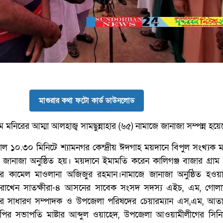
মাগুরার কথা ফটো কার্ড ডাউনলোড
নিরের আম্মা আলহাজ্ব সামছুন্নাহার (৬৫) নামাজে জানাজা সম্পন্ন হয়ে
ল ১০.৩০ মিনিটে শ্যামনগর কেন্দ্রীয় ঈদগাহ ময়দানে বিপুল সংখ্যক 
জানাজা অনুষ্ঠিত হয়। ময়দানে ইমামতি করেন কালিগঞ্জ বাজার গ্রাম
পীরে কামেল মাওলানা অজিজুর রহমান।নামাজে জানাজা অনুষ্ঠিত হওয
ব্য রাখেন সাতক্ষীরা-৪ আসনের সাবেক সংসদ সদস্য এইচ, এম, গোলা
 সাধারণ সম্পাদক ও উপজেলা পরিষদের চেয়ারম্যান এস,এম, আ
ির সভাপতি মাষ্টার আব্দুল ওয়াহেদ, উপজেলা আওয়ামীলীগের সিনি