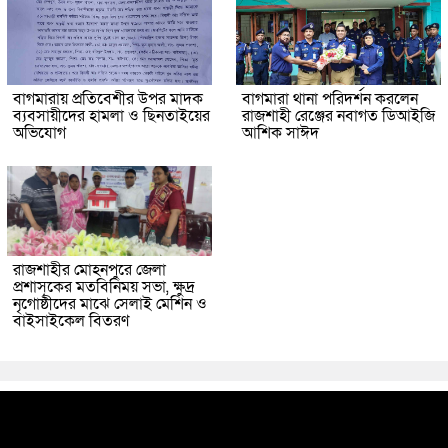
বাগমারায় প্রতিবেশীর উপর মাদক
বাগমারা থানা পরিদর্শন করলেন
ব্যবসায়ীদের হামলা ও ছিনতাইয়ের
রাজশাহী রেঞ্জের নবাগত ডিআইজি
অভিযোগ
আশিক সাঈদ
রাজশাহীর মোহনপুরে জেলা
প্রশাসকের মতবিনিময় সভা, ক্ষুদ্র
নৃগোষ্ঠীদের মাঝে সেলাই মেশিন ও
বাইসাইকেল বিতরণ