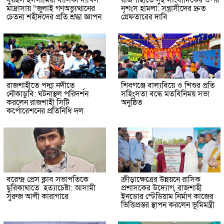
ধুরইল ইসলামিয়া বালিকা দাখিল
রাজশাহীতে দুই সাংবাদিকের ওপর
মাদ্রাসায় “জুলাই গণঅভ্যুত্থানের
নৃশংস হামলা: সন্ত্রাসীদের দ্রুত
চেতনা শহীদদের প্রতি শ্রদ্ধা জ্ঞাপন
গ্রেফতারের দাবি
রাজশাহীতে পদ্মা নদীতে
শিবগঞ্জে বাল্যবিয়ে ও শিশুর প্রতি
নৌকাডুবি: ঘটনাস্থল পরিদর্শন
সহিংসতা বন্ধে মতবিনিময় সভা
করলেন রাজশাহী সিটি
অনুষ্ঠিত
কর্পোরেশনের প্রতিনিধি দল
বরেন্দ্র প্রেস ক্লাব সভাপতিকে
ক্রীড়াক্ষেত্রের উন্নয়নে রাসিক
ছুরিকাঘাতে হত্যাচেষ্টা: আসামী
প্রশাসকের উদ্যোগ, রাজশাহী
সুরুজ আলী কারাগারে
ইনডোর স্টেডিয়াম নির্মাণ কাজের
ভিত্তিপ্রস্তর স্থাপন করলেন ভূমিমন্ত্রী