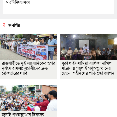
মতবিনিময় সভা
জনপ্রিয়
রাজশাহীতে দুই সাংবাদিকের ওপর
ধুরইল ইসলামিয়া বালিকা দাখিল
নৃশংস হামলা: সন্ত্রাসীদের দ্রুত
মাদ্রাসায় “জুলাই গণঅভ্যুত্থানের
গ্রেফতারের দাবি
চেতনা শহীদদের প্রতি শ্রদ্ধা জ্ঞাপন
জুলাই গণঅভ্যুত্থান দিবসের