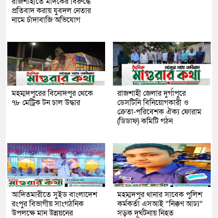
রাজশাহীতে মাদকের বিরুদ্ধে
প্রতিবাদ করায় যুবদল নেতার
নামে চাঁদাবাজি অভিযোগ
মহম্মদপুরের বিনোদপুর থেকে
রাজশাহী জেলার দুর্গাপুরে
৭৮ মেট্রিক টন চাল উদ্ধার
ডেসটিনি বিনিয়োগকারী ও
ক্রেতা-পরিবেশক ঐক্য ফোরাম
(ডিডাফ) কমিটি গঠন
আদিতমারীতে সুইড বাংলাদেশ
মহম্মদপুর থানার সাবেক পুলিশ
রংপুর বিভাগীয় সাংগঠনিক
কর্মকর্তা এসআই “নিক্কণ আঢ্য”
উপলক্ষে মান উন্নয়নের
সড়ক দূর্ঘটনায় নিহত