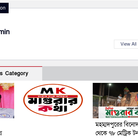
ion
min
View All
s Category
মহম্মদপুরের বিনো
য়
থেকে ৭৮ মেট্রিক ট