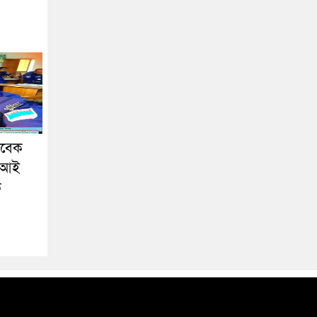
াবেক
এসআই
ক