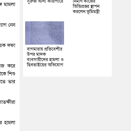
সুরুজ আলী কারাগারে
নির্মাণ কাজের
গে মামলা
ভিত্তিপ্রস্তর স্থাপন
করলেন ভূমিমন্ত্রী
্যোগ নেন
কয়েক দফা
বাগমারায় প্রতিবেশীর
উপর মাদক
ব্যবসায়ীদের হামলা ও
ছিনতাইয়ের অভিযোগ
রিজ করে
ীকে শিশু
লতে তার
াতক্ষীরা
ে হামলা