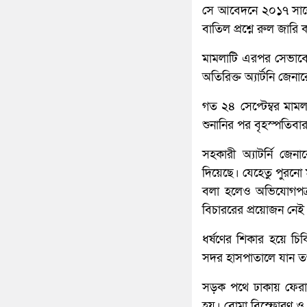
সে আবেদনে ২০১৭ সালের 
বাতিল প্রশ্নে রুল জারি
মামলাটি এরপর সেভাবেই
অতিরিক্ত অ্যার্টনি জেন
গত ২৪ সেপ্টেম্বর মামল
শুনানির পর বৃহস্পতিব
সহকারী অ্যাটর্নি জ
দিয়েছে। যেহেতু পুরনো
বলা হলেও অভিযোগপত্
বিচাররের প্রয়োজন নেই
ধর্ষণের শিকার হয়ে চিক
সদর হাসপাতালে যান ত
সড়ক পথে ঢাকায় ফেরা
হয়। বোমা বিস্ফোরণ ও 