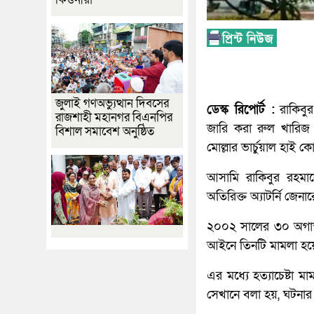
জুলাই গণঅভ্যুত্থান দিবসের
ডেস্ক রিপোর্ট :
রাকিবুর
রাজশাহী মহানগর বিএনপির
জারি করা রুল খারিজ
বিশাল সমাবেশ অনুষ্ঠিত
মোল্লার ভার্চুয়াল হাই ক
আসামি রাকিবুর রহমানে
অতিরিক্ত অ্যাটর্নি জেন
২০০২ সালের ৩০ অগাস্ট 
আইনে তিনটি মামলা হয়
এর মধ্যে হত্যাচেষ্টা
সেখানে বলা হয়, ঘটনা