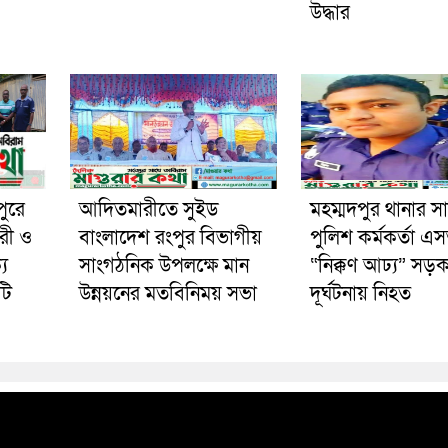
উদ্ধার
পুরে
আদিতমারীতে সুইড
মহম্মদপুর থানার স
রী ও
বাংলাদেশ রংপুর বিভাগীয়
পুলিশ কর্মকর্তা 
য
সাংগঠনিক উপলক্ষে মান
“নিক্কণ আঢ্য” সড়
টি
উন্নয়নের মতবিনিময় সভা
দূর্ঘটনায় নিহত