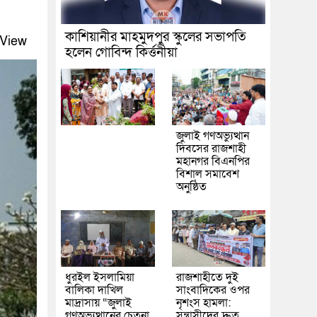
কাশিয়ানীর মাহমুদপুর স্কুলের সভাপতি
View
হলেন গোবিন্দ কির্ত্তনীয়া
জুলাই গণঅভ্যুত্থান
দিবসের রাজশাহী
মহানগর বিএনপির
বিশাল সমাবেশ
অনুষ্ঠিত
ধুরইল ইসলামিয়া
রাজশাহীতে দুই
বালিকা দাখিল
সাংবাদিকের ওপর
মাদ্রাসায় “জুলাই
নৃশংস হামলা:
গণঅভ্যুত্থানের চেতনা
সন্ত্রাসীদের দ্রুত