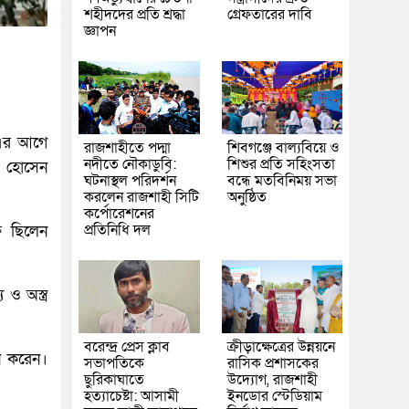
শহীদদের প্রতি শ্রদ্ধা
গ্রেফতারের দাবি
জ্ঞাপন
ে এর আগে
রাজশাহীতে পদ্মা
শিবগঞ্জে বাল্যবিয়ে ও
নদীতে নৌকাডুবি:
শিশুর প্রতি সহিংসতা
ল হোসেন
ঘটনাস্থল পরিদর্শন
বন্ধে মতবিনিময় সভা
করলেন রাজশাহী সিটি
অনুষ্ঠিত
কর্পোরেশনের
প্রতিনিধি দল
ে ছিলেন
ও অস্ত্র
বরেন্দ্র প্রেস ক্লাব
ক্রীড়াক্ষেত্রের উন্নয়নে
ন করেন।
সভাপতিকে
রাসিক প্রশাসকের
ছুরিকাঘাতে
উদ্যোগ, রাজশাহী
হত্যাচেষ্টা: আসামী
ইনডোর স্টেডিয়াম