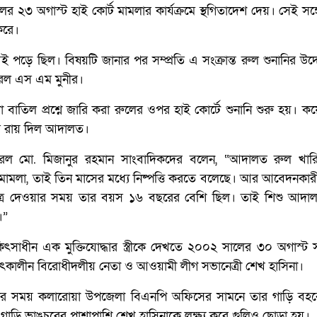
২৩ অগাস্ট হাই কোর্ট মামলার কার্যক্রমে স্থগিতাদেশ দেয়। সেই সঙ্
 করে।
 পড়ে ছিল। বিষয়টি জানার পর সম্প্রতি এ সংক্রান্ত রুল শুনানির উদ
ারেল এস এম মুনীর।
া বাতিল প্রশ্নে জারি করা রুলের ওপর হাই কোর্টে শুনানি শুরু হয়। 
ার রায় দিল আদালত।
েনারেল মো. মিজানুর রহমান সাংবাদিকদের বলেন, “আদালত রুল খা
 মামলা, তাই তিন মাসের মধ্যে নিষ্পত্তি করতে বলেছে। আর আবেদনকার
র দেওয়ার সময় তার বয়স ১৬ বছরের বেশি ছিল। তাই শিশু আদা
।”
িৎসাধীন এক মুক্তিযোদ্ধার স্ত্রীকে দেখতে ২০০২ সালের ৩০ অগাস্ট স
ৎকালীন বিরোধীদলীয় নেতা ও আওয়ামী লীগ সভানেত্রী শেখ হাসিনা।
র সময় কলারোয়া উপজেলা বিএনপি অফিসের সামনে তার গাড়ি বহর
গাড়ি ভাঙচুরের পাশাপাশি শেখ হাসিনাকে লক্ষ্য করে গুলিও ছোড়া হয়।