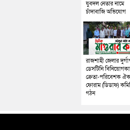
যুবদল নেতার নামে
চাঁদাবাজি অভিযোগ
রাজশাহী জেলার দুর্গা
ডেসটিনি বিনিয়োগকা
ক্রেতা-পরিবেশক ঐক্
ফোরাম (ডিডাফ) কমি
গঠন