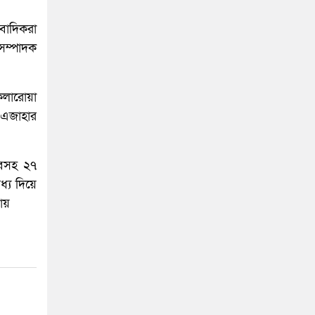
ংবাদিকরা
ম্পাদক
কলারোয়া
 এজাহার
িবসহ ২৭
্য দিয়ে
ায়