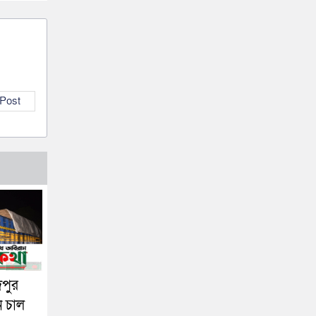
 Post
দপুর
ন চাল