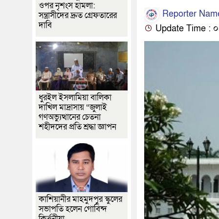
ওপর নৃশংস হামলা:
Reporter Nam
সন্ত্রাসীদের দ্রুত গ্রেফতারের
দাবি
Update Time : ০৪:
ধুরইল ইসলামিয়া বালিকা
দাখিল মাদ্রাসায় “জুলাই
গণঅভ্যুত্থানের চেতনা
শহীদদের প্রতি শ্রদ্ধা জ্ঞাপন
কাশিয়ানীর মাহমুদপুর স্কুলের
সভাপতি হলেন গোবিন্দ
কির্ত্তনীয়া