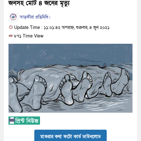
জনসহ মোট ৪ জনের মৃত্যু
সাতক্ষীরা প্রতিনিধি।
Update Time : ১১:০১:৪২ অপরাহ্ন, শুক্রবার, ৪ জুন ২০২১
৮৭১ Time View
মাগুরার কথা ফটো কার্ড ডাউনলোড