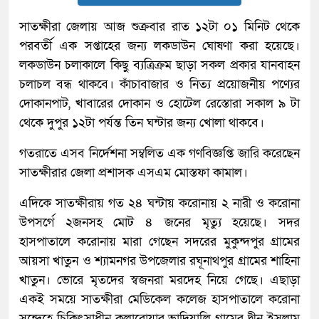
সাতক্ষীরা জেলায় আজ শুক্রবার রাত ১২টা ০১ মিনিট থেকে
পরবর্তী এক সপ্তাহের জন্য লকডাউন ঘোষণা করা হয়েছে।
লকডাউন চলাকালে কিছু ব্যত্রিক্রম ছাড়া সকল প্রকার যানবাহন
চলাচল বন্ধ থাকবে। কাঁচাবাজার ও নিত্য প্রয়োজনীয় পণ্যের
দোকানপাট, খাবারের দোকান ও হোটেল রেস্তোরা সকাল ৯ টা
থেকে দুপুর ১২টা পর্যন্ত তিন ঘন্টার জন্য খোলা থাকবে।
গতরাতে এসব নির্দেশনা সম্বলিত এক গণবিজ্ঞপ্তি জারি করেছেন
সাতক্ষীরার জেলা প্রশাসক এসএম মোস্তফা কামাল।
এদিকে সাতক্ষীরায় গত ২৪ ঘন্টায় করোনায় ২ নারী ও করোনা
উপসর্গে ২জনসহ মোট ৪ জনের মৃত্যু হয়েছে। সদর
হাসপাতালে করোনায় মারা গেছেন সদরের মুকুন্দপুর গ্রামের
আয়সা খাতুন ও শ্যামনগর উপজেলার রঘূনাথপুর গ্রামের শাহিনা
খাতুন। ভোরে মৃতদের স্বজনরা মরদেহ নিয়ে গেছে। এছাড়া
একই সময়ে সাতক্ষীরা মেডিকেল কলেজ হাসপাতালে করোনা
সন্দেহে চিকিৎসাধীন কলারোয়ার ভাদিয়ালি গ্রামের দ্বীন ইসলাম