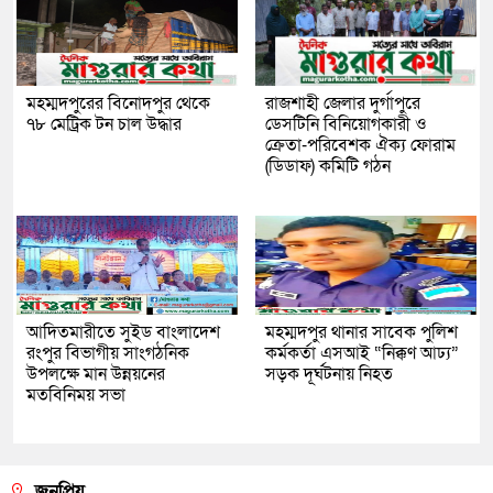
মহম্মদপুরের বিনোদপুর থেকে
রাজশাহী জেলার দুর্গাপুরে
৭৮ মেট্রিক টন চাল উদ্ধার
ডেসটিনি বিনিয়োগকারী ও
ক্রেতা-পরিবেশক ঐক্য ফোরাম
(ডিডাফ) কমিটি গঠন
আদিতমারীতে সুইড বাংলাদেশ
মহম্মদপুর থানার সাবেক পুলিশ
রংপুর বিভাগীয় সাংগঠনিক
কর্মকর্তা এসআই “নিক্কণ আঢ্য”
উপলক্ষে মান উন্নয়নের
সড়ক দূর্ঘটনায় নিহত
মতবিনিময় সভা
জনপ্রিয়