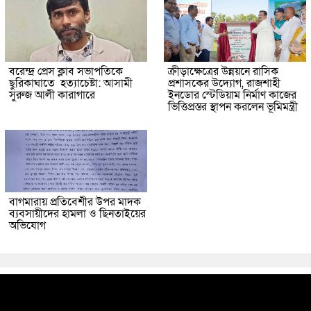
বরেন্দ্র প্রেস ক্লাব সভাপতিকে
ক্রীড়াক্ষেত্রের উন্নয়নে রাসিক
ছুরিকাঘাতে হত্যাচেষ্টা: আসামী
প্রশাসকের উদ্যোগ, রাজশাহী
সুরুজ আলী কারাগারে
ইনডোর স্টেডিয়াম নির্মাণ কাজের
ভিত্তিপ্রস্তর স্থাপন করলেন ভূমিমন্ত্রী
বাগমারায় প্রতিবেশীর উপর মাদক
ব্যবসায়ীদের হামলা ও ছিনতাইয়ের
অভিযোগ