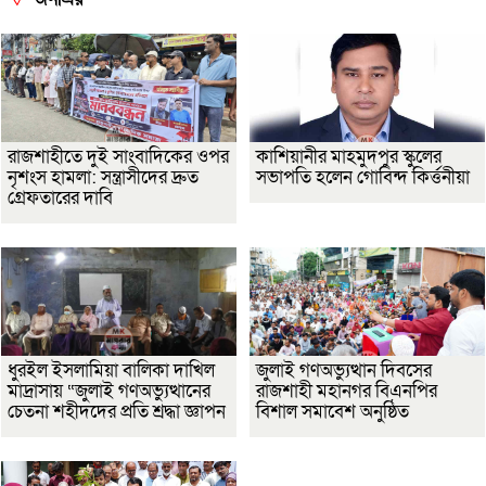
রাজশাহীতে দুই সাংবাদিকের ওপর
কাশিয়ানীর মাহমুদপুর স্কুলের
নৃশংস হামলা: সন্ত্রাসীদের দ্রুত
সভাপতি হলেন গোবিন্দ কির্ত্তনীয়া
গ্রেফতারের দাবি
ধুরইল ইসলামিয়া বালিকা দাখিল
জুলাই গণঅভ্যুত্থান দিবসের
মাদ্রাসায় “জুলাই গণঅভ্যুত্থানের
রাজশাহী মহানগর বিএনপির
চেতনা শহীদদের প্রতি শ্রদ্ধা জ্ঞাপন
বিশাল সমাবেশ অনুষ্ঠিত