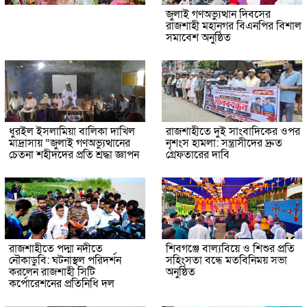
জুলাই গণঅভ্যুত্থান দিবসের
রাজশাহী মহানগর বিএনপির বিশাল
সমাবেশ অনুষ্ঠিত
ধুরইল ইসলামিয়া বালিকা দাখিল
রাজশাহীতে দুই সাংবাদিকের ওপর
মাদ্রাসায় “জুলাই গণঅভ্যুত্থানের
নৃশংস হামলা: সন্ত্রাসীদের দ্রুত
চেতনা শহীদদের প্রতি শ্রদ্ধা জ্ঞাপন
গ্রেফতারের দাবি
রাজশাহীতে পদ্মা নদীতে
শিবগঞ্জে বাল্যবিয়ে ও শিশুর প্রতি
নৌকাডুবি: ঘটনাস্থল পরিদর্শন
সহিংসতা বন্ধে মতবিনিময় সভা
করলেন রাজশাহী সিটি
অনুষ্ঠিত
কর্পোরেশনের প্রতিনিধি দল