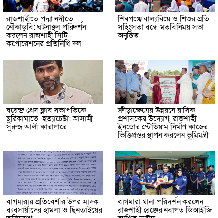
রাজশাহীতে পদ্মা নদীতে
শিবগঞ্জে বাল্যবিয়ে ও শিশুর প্রতি
নৌকাডুবি: ঘটনাস্থল পরিদর্শন
সহিংসতা বন্ধে মতবিনিময় সভা
করলেন রাজশাহী সিটি
অনুষ্ঠিত
কর্পোরেশনের প্রতিনিধি দল
বরেন্দ্র প্রেস ক্লাব সভাপতিকে
ক্রীড়াক্ষেত্রের উন্নয়নে রাসিক
ছুরিকাঘাতে হত্যাচেষ্টা: আসামী
প্রশাসকের উদ্যোগ, রাজশাহী
সুরুজ আলী কারাগারে
ইনডোর স্টেডিয়াম নির্মাণ কাজের
ভিত্তিপ্রস্তর স্থাপন করলেন ভূমিমন্ত্রী
বাগমারায় প্রতিবেশীর উপর মাদক
বাগমারা থানা পরিদর্শন করলেন
ব্যবসায়ীদের হামলা ও ছিনতাইয়ের
রাজশাহী রেঞ্জের নবাগত ডিআইজি