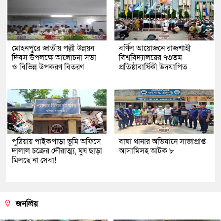
মোহনপুরে জাতীয় পল্লী উন্নয়ন
বর্ণিল আয়োজনে রাজশাহী
দিবস উপলক্ষে আলোচনা সভা
বিশ্ববিদ্যালয়ের ৭৩তম
ও বিভিন্ন উপকরণ বিতরণ
প্রতিষ্ঠাবার্ষিকী উদযাপিত
পুঠিয়ায় পাইকপাড়া ভূমি অফিসে
বাঘা থানার অভিযানে সাজাপ্রাপ্ত
দালাল চক্রের দৌরাত্ম্য, ঘুষ ছাড়া
আসামিসহ আটক ৮
মিলছে না সেবা!
জনপ্রিয়