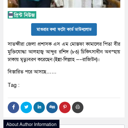
মাগুরার কথা ফটো কার্ড ডাউনলোড
সাতক্ষীরা জেলা প্রশাসক এস এম মোস্তফা কামালের পিতা বীর
মুক্তিযোদ্ধা আলহাজ্ব আব্দুর রশিদ (৮৩) চিকিৎসাধীন অবস্হায়
ঢাকায় মৃত্যুবরণ করেছেন (ইন্না-লিল্লাহ —–রাজিউন)।
বিস্তারিত পরে আসছে……
Tag :
About Author Information