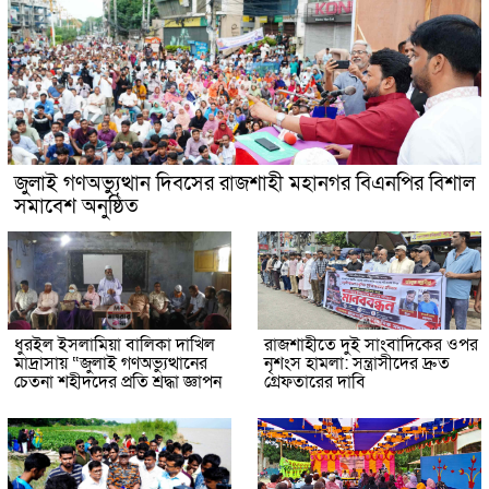
জুলাই গণঅভ্যুত্থান দিবসের রাজশাহী মহানগর বিএনপির বিশাল
সমাবেশ অনুষ্ঠিত
ধুরইল ইসলামিয়া বালিকা দাখিল
রাজশাহীতে দুই সাংবাদিকের ওপর
মাদ্রাসায় “জুলাই গণঅভ্যুত্থানের
নৃশংস হামলা: সন্ত্রাসীদের দ্রুত
চেতনা শহীদদের প্রতি শ্রদ্ধা জ্ঞাপন
গ্রেফতারের দাবি