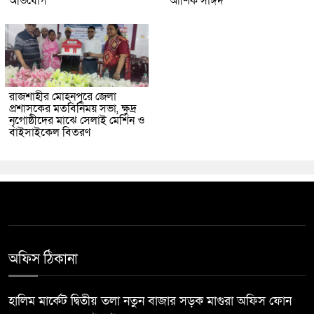
অভিযোগ
আশিক সাঈদ
রাজশাহীর মোহনপুরে জেলা
প্রশাসকের মতবিনিময় সভা, ক্ষুদ্র
নৃগোষ্ঠীদের মাঝে সেলাই মেশিন ও
বাইসাইকেল বিতরণ
অফিস ঠিকানা
হালিম মার্কেট দ্বিতীয় তলা নতুন বাজার সড়ক মাগুরা অফিস ফোন