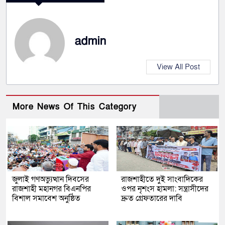
admin
View All Post
More News Of This Category
জুলাই গণঅভ্যুত্থান দিবসের
রাজশাহীতে দুই সাংবাদিকের
রাজশাহী মহানগর বিএনপির
ওপর নৃশংস হামলা: সন্ত্রাসীদের
বিশাল সমাবেশ অনুষ্ঠিত
দ্রুত গ্রেফতারের দাবি