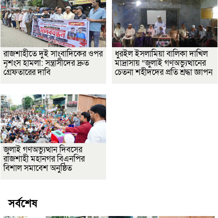
রাজশাহীতে দুই সাংবাদিকের ওপর
ধুরইল ইসলামিয়া বালিকা দাখিল
নৃশংস হামলা: সন্ত্রাসীদের দ্রুত
মাদ্রাসায় “জুলাই গণঅভ্যুত্থানের
গ্রেফতারের দাবি
চেতনা শহীদদের প্রতি শ্রদ্ধা জ্ঞাপন
জুলাই গণঅভ্যুত্থান দিবসের
রাজশাহী মহানগর বিএনপির
বিশাল সমাবেশ অনুষ্ঠিত
সর্বশেষ