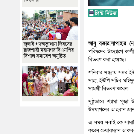
আবু বক্কার,সাপাহার (নও
জুলাই গণঅভ্যুত্থান দিবসের
রাজশাহী মহানগর বিএনপির
পরিষদের উদ্যোগে কালী মন
বিশাল সমাবেশ অনুষ্ঠিত
বিতরণ করা হয়েছে।
শনিবার সন্ধ্যায় সদর
সাহা, ইউপি সচিব মহিদু
সামগ্রী বিতরণ করেন।
সুষ্ঠুভাবে শ্যামা পুজ
উদযাপনের আহবান জানান
এ সময় সবাই কে সামাজিক
করেন চেয়ারম্যান আক