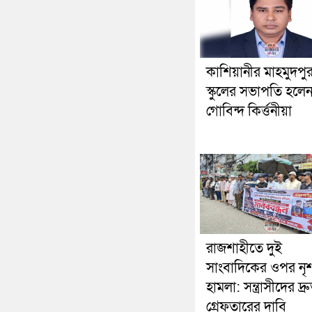
কাশিয়ানীর মাহমুদপু
স্কুলের সভাপতি হলে
গোবিন্দ কির্ত্তনীয়া
রাজশাহীতে দুই
সাংবাদিকের ওপর নৃ
হামলা: সন্ত্রাসীদের দ্র
গ্রেফতারের দাবি