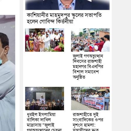
কাশিয়ানীর মাহমুদপুর স্কুলের সভাপতি
হলেন গোবিন্দ কির্ত্তনীয়া
জুলাই গণঅভ্যুত্থান
দিবসের রাজশাহী
মহানগর বিএনপির
বিশাল সমাবেশ
অনুষ্ঠিত
ধুরইল ইসলামিয়া
রাজশাহীতে দুই
বালিকা দাখিল
সাংবাদিকের ওপর
মাদ্রাসায় “জুলাই
নৃশংস হামলা:
গণঅভ্যুত্থানের চেতনা
সন্ত্রাসীদের দ্রুত