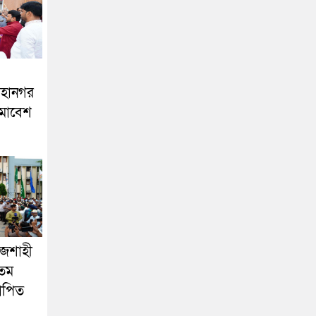
মহানগর
মাবেশ
াজশাহী
৩তম
যাপিত