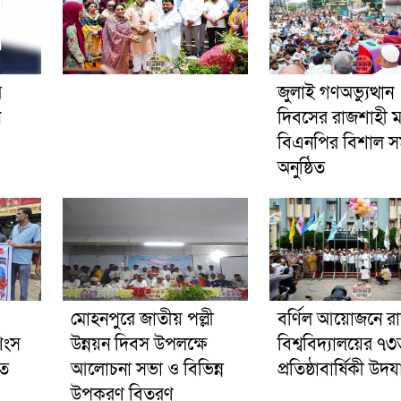
র
জুলাই গণঅভ্যুত্থান
ন
দিবসের রাজশাহী 
বিএনপির বিশাল স
অনুষ্ঠিত
মোহনপুরে জাতীয় পল্লী
বর্ণিল আয়োজনে র
শংস
উন্নয়ন দিবস উপলক্ষে
বিশ্ববিদ্যালয়ের ৭
ুত
আলোচনা সভা ও বিভিন্ন
প্রতিষ্ঠাবার্ষিকী উদ
উপকরণ বিতরণ