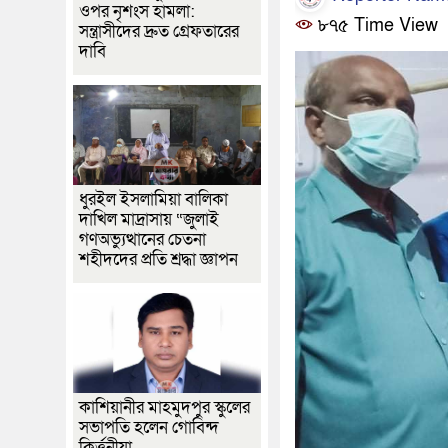
ওপর নৃশংস হামলা:
৮৭৫ Time View
সন্ত্রাসীদের দ্রুত গ্রেফতারের
দাবি
ধুরইল ইসলামিয়া বালিকা
দাখিল মাদ্রাসায় “জুলাই
গণঅভ্যুত্থানের চেতনা
শহীদদের প্রতি শ্রদ্ধা জ্ঞাপন
কাশিয়ানীর মাহমুদপুর স্কুলের
সভাপতি হলেন গোবিন্দ
কির্ত্তনীয়া