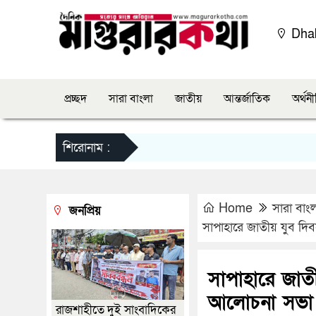
Dha
প্রচ্ছদ
সারা বাংলা
জাতীয়
আন্তর্জাতিক
অর্থন
শিরোনাম :
Home
সারা বাং
জনপ্রিয়
সাপাহারে জাতীয় যুব দ
সাপাহারে জাত
আলোচনা সভা অ
রাজশাহীতে দুই সাংবাদিকের