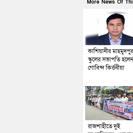
More News Of Thi
কাশিয়ানীর মাহমুদপু
স্কুলের সভাপতি হলে
গোবিন্দ কির্ত্তনীয়া
রাজশাহীতে দুই