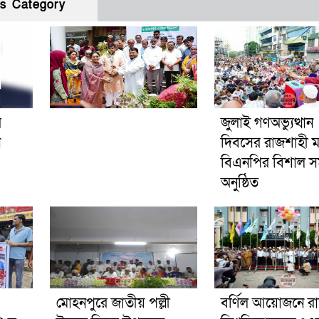
s Category
র
জুলাই গণঅভ্যুত্থান
ন
দিবসের রাজশাহী 
বিএনপির বিশাল স
অনুষ্ঠিত
মোহনপুরে জাতীয় পল্লী
বর্ণিল আয়োজনে র