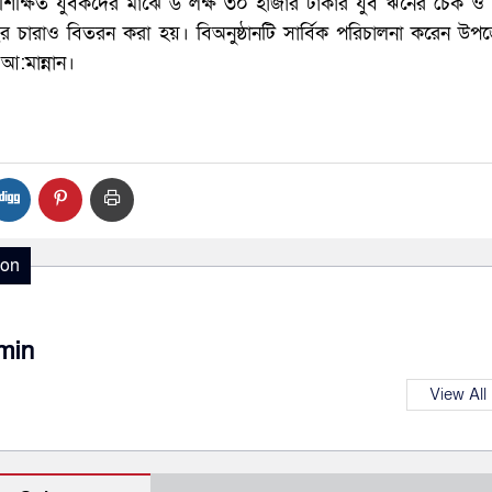
শিক্ষিত যুবকদের মাঝে ৬ লক্ষ ৩০ হাজার টাকার যুব ঋনের চেক ও 
 চারাও বিতরন করা হয়। বিঅনুষ্ঠানটি সার্বিক পরিচালনা করেন উপজ
 আ:মান্নান।
ion
min
View All