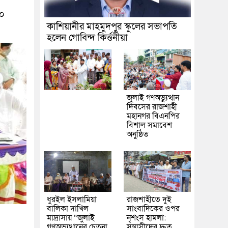
২০
কাশিয়ানীর মাহমুদপুর স্কুলের সভাপতি
হলেন গোবিন্দ কির্ত্তনীয়া
জুলাই গণঅভ্যুত্থান
দিবসের রাজশাহী
মহানগর বিএনপির
বিশাল সমাবেশ
অনুষ্ঠিত
ধুরইল ইসলামিয়া
রাজশাহীতে দুই
বালিকা দাখিল
সাংবাদিকের ওপর
মাদ্রাসায় “জুলাই
নৃশংস হামলা:
গণঅভ্যুত্থানের চেতনা
সন্ত্রাসীদের দ্রুত