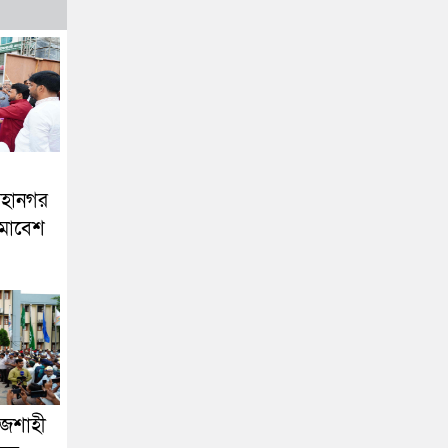
মহানগর
মাবেশ
াজশাহী