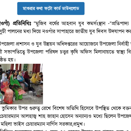
মাগুরার কথা ফটো কার্ড ডাউনলোড
ওগাঁ) প্রতিনিধিঃ
“মুজিব বর্ষের আহবান যুব কমর্সংস্থান -“প্রতিপাদ্
্মসুচী পালনের মধ্য দিয়ে নওগাঁর সাপাহারে জাতীয় যুব দিবস উদযাপন ক
পজেলা প্রশাসন ও যুব উন্নয়ন অধিদপ্তরের আয়োজনে উপজেলা নির্বাহী
 সভাপতিত্বে উপজেলা পরিষদ চত্ত্বর কৃষি অফিস মিলানায়তে স্বাস্থ্য ব
ঠিত হয়।
 ভুমিকার উপর গুরুত্ব রেখে বিশেষ অতিথি হিসেবে উপস্থিত থেকে বক্তব্
য়ারম্যান আলহাজ্ব শাহ জাহান হোসেন অন্যান্যও মধ্যে ছিলেন উপজে
 মহিলা ভাইস চেয়ারম্যান নার্গিস সরকার,প্রমুখ।