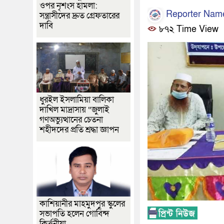
ওপর নৃশংস হামলা:
Reporter Nam
সন্ত্রাসীদের দ্রুত গ্রেফতারের
দাবি
৮৭২ Time View
ধুরইল ইসলামিয়া বালিকা
দাখিল মাদ্রাসায় “জুলাই
গণঅভ্যুত্থানের চেতনা
শহীদদের প্রতি শ্রদ্ধা জ্ঞাপন
কাশিয়ানীর মাহমুদপুর স্কুলের
সভাপতি হলেন গোবিন্দ
কির্ত্তনীয়া