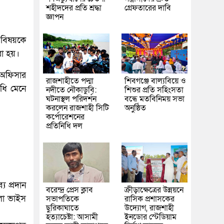
শহীদদের প্রতি শ্রদ্ধা
গ্রেফতারের দাবি
জ্ঞাপন
য বিষয়কে
রা হয়।
 অফিসার
রাজশাহীতে পদ্মা
শিবগঞ্জে বাল্যবিয়ে ও
িধি মেনে
নদীতে নৌকাডুবি:
শিশুর প্রতি সহিংসতা
ঘটনাস্থল পরিদর্শন
বন্ধে মতবিনিময় সভা
করলেন রাজশাহী সিটি
অনুষ্ঠিত
কর্পোরেশনের
প্রতিনিধি দল
য প্রদান
বরেন্দ্র প্রেস ক্লাব
ক্রীড়াক্ষেত্রের উন্নয়নে
লা ভাইস
সভাপতিকে
রাসিক প্রশাসকের
ছুরিকাঘাতে
উদ্যোগ, রাজশাহী
হত্যাচেষ্টা: আসামী
ইনডোর স্টেডিয়াম