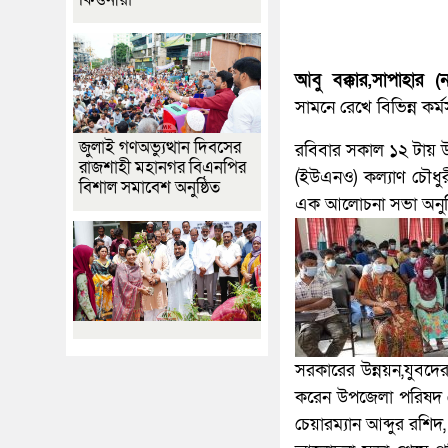
আবু বক্কার,সাপাহার (ন
সামনে রেখে বিভিন্ন কর
জুলাই গণঅভ্যুত্থান দিবসের
রবিবার সকাল ১২ টায় উ
রাজশাহী মহানগর বিএনপির
(ইউএনও) কল্যাণ চৌধুরী
বিশাল সমাবেশ অনুষ্ঠিত
এক আলোচনা সভা অনুষ্
সরকারের উন্নয়ন,যুবদের
করেন উপজেলা পরিষদ চে
চেয়ারম্যান আব্দুর রশিদ,