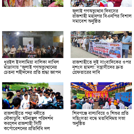
জুলাই গণঅভ্যুত্থান দিবসের
রাজশাহী মহানগর বিএনপির বিশাল
সমাবেশ অনুষ্ঠিত
ধুরইল ইসলামিয়া বালিকা দাখিল
রাজশাহীতে দুই সাংবাদিকের ওপর
মাদ্রাসায় “জুলাই গণঅভ্যুত্থানের
নৃশংস হামলা: সন্ত্রাসীদের দ্রুত
চেতনা শহীদদের প্রতি শ্রদ্ধা জ্ঞাপন
গ্রেফতারের দাবি
রাজশাহীতে পদ্মা নদীতে
শিবগঞ্জে বাল্যবিয়ে ও শিশুর প্রতি
নৌকাডুবি: ঘটনাস্থল পরিদর্শন
সহিংসতা বন্ধে মতবিনিময় সভা
করলেন রাজশাহী সিটি
অনুষ্ঠিত
কর্পোরেশনের প্রতিনিধি দল