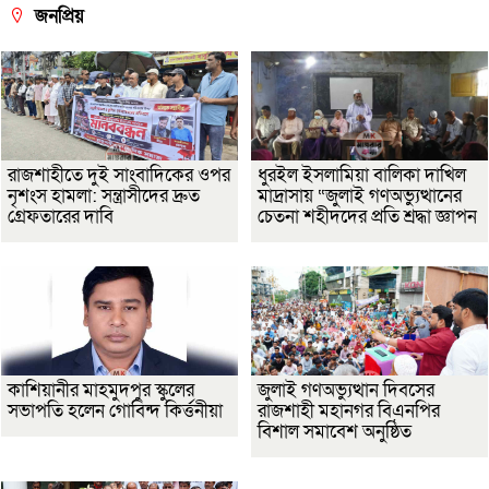
জনপ্রিয়
রাজশাহীতে দুই সাংবাদিকের ওপর
ধুরইল ইসলামিয়া বালিকা দাখিল
নৃশংস হামলা: সন্ত্রাসীদের দ্রুত
মাদ্রাসায় “জুলাই গণঅভ্যুত্থানের
গ্রেফতারের দাবি
চেতনা শহীদদের প্রতি শ্রদ্ধা জ্ঞাপন
কাশিয়ানীর মাহমুদপুর স্কুলের
জুলাই গণঅভ্যুত্থান দিবসের
সভাপতি হলেন গোবিন্দ কির্ত্তনীয়া
রাজশাহী মহানগর বিএনপির
বিশাল সমাবেশ অনুষ্ঠিত