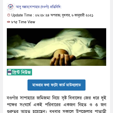
আবু বক্কার,সাপাহার (নওগাঁ) প্রতিনিধি:
Update Time : ০৬:২৮:২৪ অপরাহ্ন, বুধবার, ৬ জানুয়ারী ২০২১
৮৭৫ Time View
মাগুরার কথা ফটো কার্ড ডাউনলোড
নওগাঁর সাপাহারে জমিজমা নিয়ে সৃষ্ট বিবাদের জের ধরে দুই
পক্ষের সংঘর্ষে একই পরিবারের একজন নিহত ও ৩ জন
গুরুতর আহত হয়েছেন। বুধবার সকালে উপজেলার পাতাড়ী