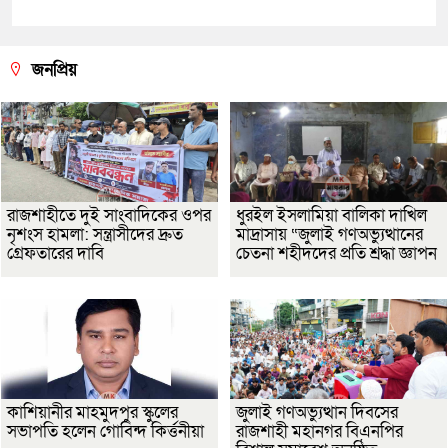
জনপ্রিয়
রাজশাহীতে দুই সাংবাদিকের ওপর
ধুরইল ইসলামিয়া বালিকা দাখিল
নৃশংস হামলা: সন্ত্রাসীদের দ্রুত
মাদ্রাসায় “জুলাই গণঅভ্যুত্থানের
গ্রেফতারের দাবি
চেতনা শহীদদের প্রতি শ্রদ্ধা জ্ঞাপন
কাশিয়ানীর মাহমুদপুর স্কুলের
জুলাই গণঅভ্যুত্থান দিবসের
সভাপতি হলেন গোবিন্দ কির্ত্তনীয়া
রাজশাহী মহানগর বিএনপির