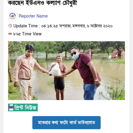
করছেন ইউএনও কল্যাণ চৌধুরী
Reporter Name
Update Time : ০৪:১৩:২৫ অপরাহ্ন, মঙ্গলবার, ৬ অক্টোবর ২০২০
৮৬৫ Time View
মাগুরার কথা ফটো কার্ড ডাউনলোড