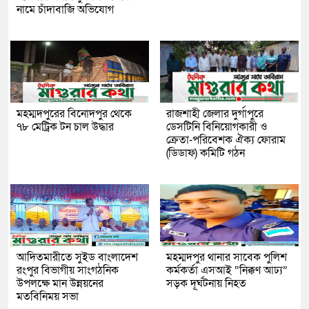
নামে চাঁদাবাজি অভিযোগ
মহম্মদপুরের বিনোদপুর থেকে
রাজশাহী জেলার দুর্গাপুরে
৭৮ মেট্রিক টন চাল উদ্ধার
ডেসটিনি বিনিয়োগকারী ও
ক্রেতা-পরিবেশক ঐক্য ফোরাম
(ডিডাফ) কমিটি গঠন
আদিতমারীতে সুইড বাংলাদেশ
মহম্মদপুর থানার সাবেক পুলিশ
রংপুর বিভাগীয় সাংগঠনিক
কর্মকর্তা এসআই “নিক্কণ আঢ্য”
উপলক্ষে মান উন্নয়নের
সড়ক দূর্ঘটনায় নিহত
মতবিনিময় সভা