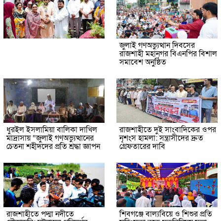
জুলাই গণঅভ্যুত্থান দিবসের
রাজশাহী মহানগর বিএনপির বিশাল
সমাবেশ অনুষ্ঠিত
ধুরইল ইসলামিয়া বালিকা দাখিল
রাজশাহীতে দুই সাংবাদিকের ওপর
মাদ্রাসায় “জুলাই গণঅভ্যুত্থানের
নৃশংস হামলা: সন্ত্রাসীদের দ্রুত
চেতনা শহীদদের প্রতি শ্রদ্ধা জ্ঞাপন
গ্রেফতারের দাবি
রাজশাহীতে পদ্মা নদীতে
শিবগঞ্জে বাল্যবিয়ে ও শিশুর প্রতি