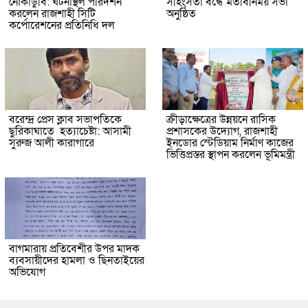
নৌকাডুবি: ঘটনাস্থল পরিদর্শন
সহিংসতা বন্ধে মতবিনিময় সভা
করলেন রাজশাহী সিটি
অনুষ্ঠিত
কর্পোরেশনের প্রতিনিধি দল
বরেন্দ্র প্রেস ক্লাব সভাপতিকে
ক্রীড়াক্ষেত্রের উন্নয়নে রাসিক
ছুরিকাঘাতে হত্যাচেষ্টা: আসামী
প্রশাসকের উদ্যোগ, রাজশাহী
সুরুজ আলী কারাগারে
ইনডোর স্টেডিয়াম নির্মাণ কাজের
ভিত্তিপ্রস্তর স্থাপন করলেন ভূমিমন্ত্রী
বাগমারায় প্রতিবেশীর উপর মাদক
ব্যবসায়ীদের হামলা ও ছিনতাইয়ের
অভিযোগ