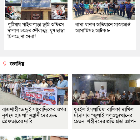
পুঠিয়ায় পাইকপাড়া ভূমি অফিসে
বাঘা থানার অভিযানে সাজাপ্রাপ্ত
দালাল চক্রের দৌরাত্ম্য, ঘুষ ছাড়া
আসামিসহ আটক ৮
মিলছে না সেবা!
জনপ্রিয়
রাজশাহীতে দুই সাংবাদিকের ওপর
ধুরইল ইসলামিয়া বালিকা দাখিল
নৃশংস হামলা: সন্ত্রাসীদের দ্রুত
মাদ্রাসায় “জুলাই গণঅভ্যুত্থানের
গ্রেফতারের দাবি
চেতনা শহীদদের প্রতি শ্রদ্ধা জ্ঞাপন