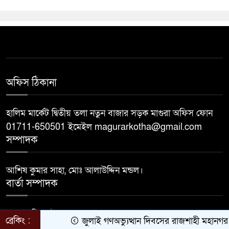
অফিস ঠিকানা
হালিম মার্কেট দ্বিতীয় তলা নতুন বাজার সড়ক মাগুরা অফিস ফোন
01711-650501 ইমেইল magurarkotha@gmail.com
সম্পাদক
আশিষ কুমার সাহা, মোঃ আলাউদ্দিন মন্ডল।
বার্তা সম্পাদক
মোঃ জাহিদুল ইসলাম।
ব্রেকিং :
জুলাই গণঅভ্যুত্থান দিবসের রাজশাহী মহানগর বিএ
Developed by
BDiT