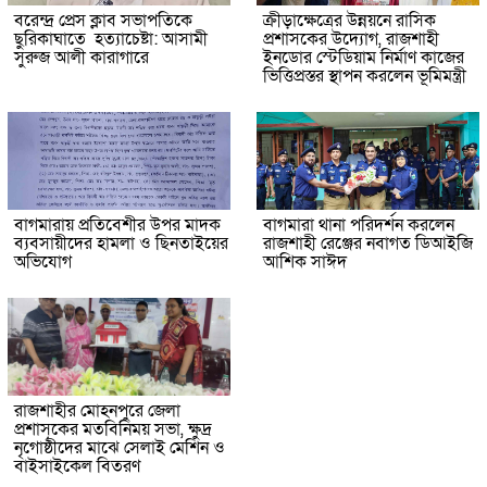
বরেন্দ্র প্রেস ক্লাব সভাপতিকে
ক্রীড়াক্ষেত্রের উন্নয়নে রাসিক
ছুরিকাঘাতে হত্যাচেষ্টা: আসামী
প্রশাসকের উদ্যোগ, রাজশাহী
সুরুজ আলী কারাগারে
ইনডোর স্টেডিয়াম নির্মাণ কাজের
ভিত্তিপ্রস্তর স্থাপন করলেন ভূমিমন্ত্রী
বাগমারায় প্রতিবেশীর উপর মাদক
বাগমারা থানা পরিদর্শন করলেন
ব্যবসায়ীদের হামলা ও ছিনতাইয়ের
রাজশাহী রেঞ্জের নবাগত ডিআইজি
অভিযোগ
আশিক সাঈদ
রাজশাহীর মোহনপুরে জেলা
প্রশাসকের মতবিনিময় সভা, ক্ষুদ্র
নৃগোষ্ঠীদের মাঝে সেলাই মেশিন ও
বাইসাইকেল বিতরণ