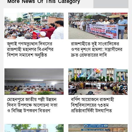
More News Of This Category
জুলাই গণঅভ্যুত্থান দিবসের
রাজশাহীতে দুই সাংবাদিকের
রাজশাহী মহানগর বিএনপির
ওপর নৃশংস হামলা: সন্ত্রাসীদের
বিশাল সমাবেশ অনুষ্ঠিত
দ্রুত গ্রেফতারের দাবি
মোহনপুরে জাতীয় পল্লী উন্নয়ন
বর্ণিল আয়োজনে রাজশাহী
দিবস উপলক্ষে আলোচনা সভা
বিশ্ববিদ্যালয়ের ৭৩তম
ও বিভিন্ন উপকরণ বিতরণ
প্রতিষ্ঠাবার্ষিকী উদযাপিত