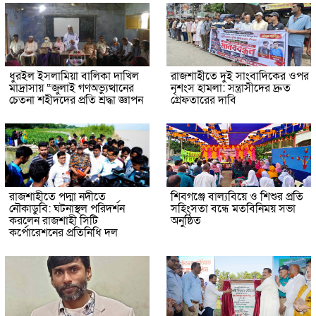
ধুরইল ইসলামিয়া বালিকা দাখিল
রাজশাহীতে দুই সাংবাদিকের ওপর
মাদ্রাসায় “জুলাই গণঅভ্যুত্থানের
নৃশংস হামলা: সন্ত্রাসীদের দ্রুত
চেতনা শহীদদের প্রতি শ্রদ্ধা জ্ঞাপন
গ্রেফতারের দাবি
রাজশাহীতে পদ্মা নদীতে
শিবগঞ্জে বাল্যবিয়ে ও শিশুর প্রতি
নৌকাডুবি: ঘটনাস্থল পরিদর্শন
সহিংসতা বন্ধে মতবিনিময় সভা
করলেন রাজশাহী সিটি
অনুষ্ঠিত
কর্পোরেশনের প্রতিনিধি দল