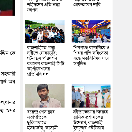
শহীদদের প্রতি শ্রদ্ধা
গ্রেফতারের দাবি
জ্ঞাপন
রাজশাহীতে পদ্মা
শিবগঞ্জে বাল্যবিয়ে ও
উদ্দিন কে
নদীতে নৌকাডুবি:
শিশুর প্রতি সহিংসতা
ঘটনাস্থল পরিদর্শন
বন্ধে মতবিনিময় সভা
করলেন রাজশাহী সিটি
অনুষ্ঠিত
কর্পোরেশনের
ও সহকারী
প্রতিনিধি দল
ার্ড অব
ডল,থানার
াজ্ব ওমর
বরেন্দ্র প্রেস ক্লাব
ক্রীড়াক্ষেত্রের উন্নয়নে
সভাপতিকে
রাসিক প্রশাসকের
ছুরিকাঘাতে
উদ্যোগ, রাজশাহী
হত্যাচেষ্টা: আসামী
ইনডোর স্টেডিয়াম