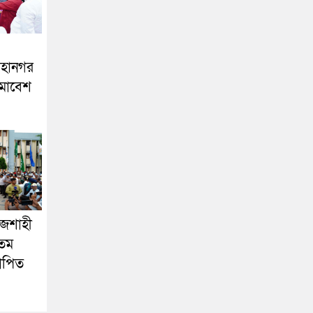
মহানগর
মাবেশ
াজশাহী
৩তম
যাপিত