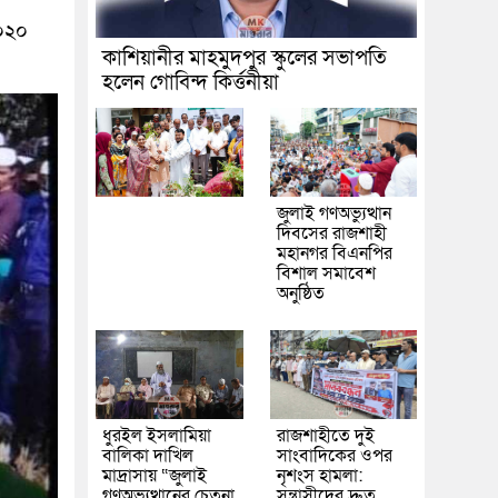
২০২০
কাশিয়ানীর মাহমুদপুর স্কুলের সভাপতি
হলেন গোবিন্দ কির্ত্তনীয়া
জুলাই গণঅভ্যুত্থান
দিবসের রাজশাহী
মহানগর বিএনপির
বিশাল সমাবেশ
অনুষ্ঠিত
ধুরইল ইসলামিয়া
রাজশাহীতে দুই
বালিকা দাখিল
সাংবাদিকের ওপর
মাদ্রাসায় “জুলাই
নৃশংস হামলা:
গণঅভ্যুত্থানের চেতনা
সন্ত্রাসীদের দ্রুত