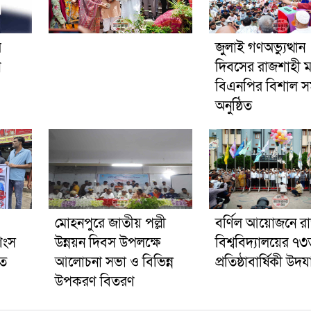
র
জুলাই গণঅভ্যুত্থান
ন
দিবসের রাজশাহী 
বিএনপির বিশাল স
অনুষ্ঠিত
মোহনপুরে জাতীয় পল্লী
বর্ণিল আয়োজনে র
শংস
উন্নয়ন দিবস উপলক্ষে
বিশ্ববিদ্যালয়ের ৭
ুত
আলোচনা সভা ও বিভিন্ন
প্রতিষ্ঠাবার্ষিকী উদ
উপকরণ বিতরণ