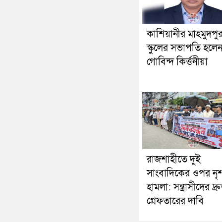
কাশিয়ানীর মাহমুদপু
স্কুলের সভাপতি হলে
গোবিন্দ কির্ত্তনীয়া
রাজশাহীতে দুই
সাংবাদিকের ওপর নৃ
হামলা: সন্ত্রাসীদের দ্র
গ্রেফতারের দাবি