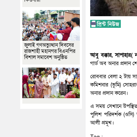
জুলাই গণঅভ্যুত্থান দিবসের
রাজশাহী মহানগর বিএনপির
আবু বক্কার, সাপাহার( ন
বিশাল সমাবেশ অনুষ্ঠিত
গার্ড অব অনার প্রদান শ
রোববার বেলা ২ টায় সাপা
কমিশনার (ভূমি) সোহর
অনার প্রদান করেন।
এ সময় সেখানে উপস্থিত
পুলিশ পরিদর্শক (ওসি)
আলী প্রমূখ।