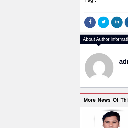
Tag :
About Author Informat
ad
More News Of Thi