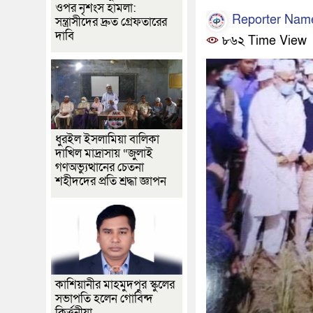
ওপর নৃশংস হামলা:
Reporter Nam
সন্ত্রাসীদের দ্রুত গ্রেফতারের
দাবি
৮৬২ Time View
ধুরইল ইসলামিয়া বালিকা
দাখিল মাদ্রাসায় “জুলাই
গণঅভ্যুত্থানের চেতনা
শহীদদের প্রতি শ্রদ্ধা জ্ঞাপন
কাশিয়ানীর মাহমুদপুর স্কুলের
সভাপতি হলেন গোবিন্দ
কির্ত্তনীয়া