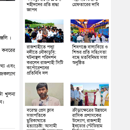
শহীদদের প্রতি শ্রদ্ধা
গ্রেফতারের দাবি
জ্ঞাপন
্জলি ।
রাজশাহীতে পদ্মা
শিবগঞ্জে বাল্যবিয়ে ও
র কবরের
নদীতে নৌকাডুবি:
শিশুর প্রতি সহিংসতা
ঘটনাস্থল পরিদর্শন
বন্ধে মতবিনিময় সভা
করলেন রাজশাহী সিটি
অনুষ্ঠিত
থ্য এবং
কর্পোরেশনের
প্রতিনিধি দল
াজকল্যাণ
া খুলনা
ন।
বরেন্দ্র প্রেস ক্লাব
ক্রীড়াক্ষেত্রের উন্নয়নে
সভাপতিকে
রাসিক প্রশাসকের
ছুরিকাঘাতে
উদ্যোগ, রাজশাহী
হত্যাচেষ্টা: আসামী
ইনডোর স্টেডিয়াম