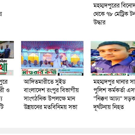
মহম্মদপুরের বিনো
য়
থেকে ৭৮ মেট্রিক ট
উদ্ধার
পুরে
আদিতমারীতে সুইড
মহম্মদপুর থানার স
রী ও
বাংলাদেশ রংপুর বিভাগীয়
পুলিশ কর্মকর্তা 
য
সাংগঠনিক উপলক্ষে মান
“নিক্কণ আঢ্য” সড়
টি
উন্নয়নের মতবিনিময় সভা
দূর্ঘটনায় নিহত