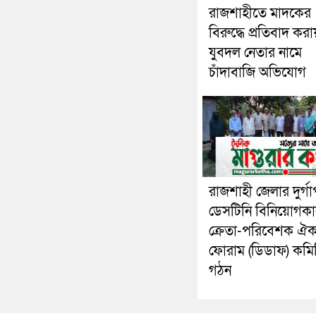
রাজশাহীতে মাদকের
বিরুদ্ধে প্রতিবাদ করা
যুবদল নেতার নামে
চাঁদাবাজি অভিযোগ
রাজশাহী জেলার দুর্গা
ডেসটিনি বিনিয়োগকা
ক্রেতা-পরিবেশক ঐক্
ফোরাম (ডিডাফ) কমি
গঠন