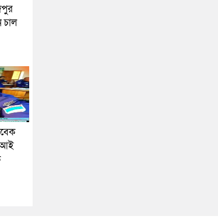
দপুর
ন চাল
াবেক
এসআই
ক