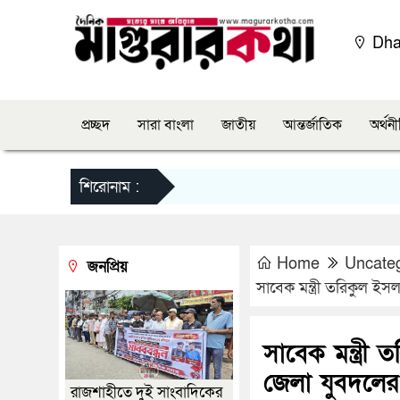
Dh
প্রচ্ছদ
সারা বাংলা
জাতীয়
আন্তর্জাতিক
অর্থন
শিরোনাম :
Home
Uncate
জনপ্রিয়
সাবেক মন্ত্রী তরিকুল ইসলা
সাবেক মন্ত্রী ত
জেলা যুবদলের স
রাজশাহীতে দুই সাংবাদিকের