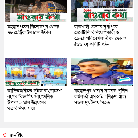
মহম্মদপুরের বিনোদপুর থেকে
রাজশাহী জেলার দুর্গাপুরে
৭৮ মেট্রিক টন চাল উদ্ধার
ডেসটিনি বিনিয়োগকারী ও
ক্রেতা-পরিবেশক ঐক্য ফোরাম
(ডিডাফ) কমিটি গঠন
আদিতমারীতে সুইড বাংলাদেশ
মহম্মদপুর থানার সাবেক পুলিশ
রংপুর বিভাগীয় সাংগঠনিক
কর্মকর্তা এসআই “নিক্কণ আঢ্য”
উপলক্ষে মান উন্নয়নের
সড়ক দূর্ঘটনায় নিহত
মতবিনিময় সভা
জনপ্রিয়