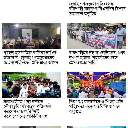
জুলাই গণঅভ্যুত্থান দিবসের
রাজশাহী মহানগর বিএনপির বিশাল
সমাবেশ অনুষ্ঠিত
ধুরইল ইসলামিয়া বালিকা দাখিল
রাজশাহীতে দুই সাংবাদিকের ওপর
মাদ্রাসায় “জুলাই গণঅভ্যুত্থানের
নৃশংস হামলা: সন্ত্রাসীদের দ্রুত
চেতনা শহীদদের প্রতি শ্রদ্ধা জ্ঞাপন
গ্রেফতারের দাবি
রাজশাহীতে পদ্মা নদীতে
শিবগঞ্জে বাল্যবিয়ে ও শিশুর প্রতি
নৌকাডুবি: ঘটনাস্থল পরিদর্শন
সহিংসতা বন্ধে মতবিনিময় সভা
করলেন রাজশাহী সিটি
অনুষ্ঠিত
কর্পোরেশনের প্রতিনিধি দল