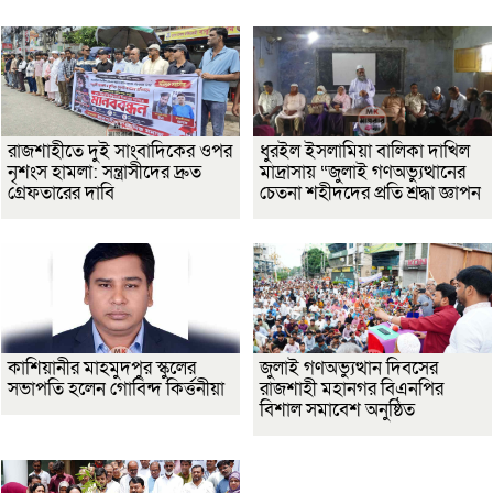
রাজশাহীতে দুই সাংবাদিকের ওপর
ধুরইল ইসলামিয়া বালিকা দাখিল
নৃশংস হামলা: সন্ত্রাসীদের দ্রুত
মাদ্রাসায় “জুলাই গণঅভ্যুত্থানের
গ্রেফতারের দাবি
চেতনা শহীদদের প্রতি শ্রদ্ধা জ্ঞাপন
কাশিয়ানীর মাহমুদপুর স্কুলের
জুলাই গণঅভ্যুত্থান দিবসের
সভাপতি হলেন গোবিন্দ কির্ত্তনীয়া
রাজশাহী মহানগর বিএনপির
বিশাল সমাবেশ অনুষ্ঠিত