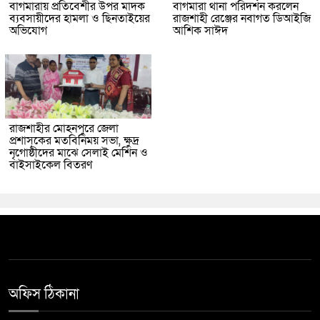
বাগমারায় প্রতিবেশীর উপর মাদক
বাগমারা থানা পরিদর্শন করলেন
ব্যবসায়ীদের হামলা ও ছিনতাইয়ের
রাজশাহী রেঞ্জের নবাগত ডিআইজি
অভিযোগ
আশিক সাঈদ
রাজশাহীর মোহনপুরে জেলা
প্রশাসকের মতবিনিময় সভা, ক্ষুদ্র
নৃগোষ্ঠীদের মাঝে সেলাই মেশিন ও
বাইসাইকেল বিতরণ
অফিস ঠিকানা