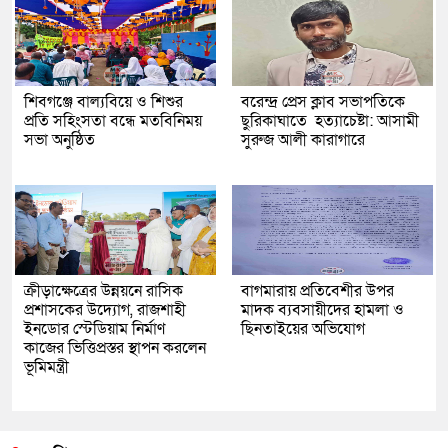
শিবগঞ্জে বাল্যবিয়ে ও শিশুর
বরেন্দ্র প্রেস ক্লাব সভাপতিকে
প্রতি সহিংসতা বন্ধে মতবিনিময়
ছুরিকাঘাতে হত্যাচেষ্টা: আসামী
সভা অনুষ্ঠিত
সুরুজ আলী কারাগারে
ক্রীড়াক্ষেত্রের উন্নয়নে রাসিক
বাগমারায় প্রতিবেশীর উপর
প্রশাসকের উদ্যোগ, রাজশাহী
মাদক ব্যবসায়ীদের হামলা ও
ইনডোর স্টেডিয়াম নির্মাণ
ছিনতাইয়ের অভিযোগ
কাজের ভিত্তিপ্রস্তর স্থাপন করলেন
ভূমিমন্ত্রী