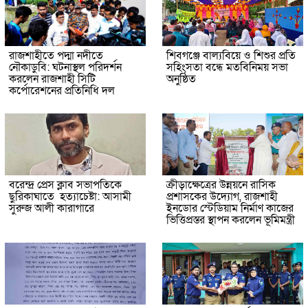
রাজশাহীতে পদ্মা নদীতে
শিবগঞ্জে বাল্যবিয়ে ও শিশুর প্রতি
নৌকাডুবি: ঘটনাস্থল পরিদর্শন
সহিংসতা বন্ধে মতবিনিময় সভা
করলেন রাজশাহী সিটি
অনুষ্ঠিত
কর্পোরেশনের প্রতিনিধি দল
বরেন্দ্র প্রেস ক্লাব সভাপতিকে
ক্রীড়াক্ষেত্রের উন্নয়নে রাসিক
ছুরিকাঘাতে হত্যাচেষ্টা: আসামী
প্রশাসকের উদ্যোগ, রাজশাহী
সুরুজ আলী কারাগারে
ইনডোর স্টেডিয়াম নির্মাণ কাজের
ভিত্তিপ্রস্তর স্থাপন করলেন ভূমিমন্ত্রী