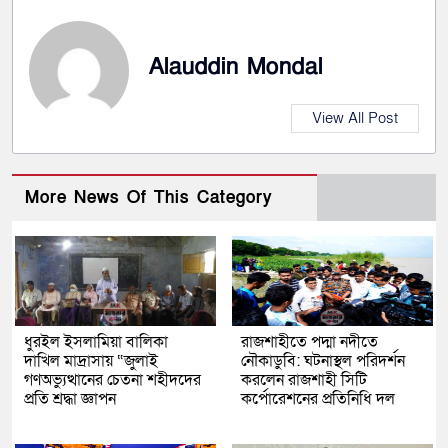
Alauddin Mondal
View All Post
More News Of This Category
ধুরইল ইসলামিয়া বালিকা
রাজশাহীতে পদ্মা নদীতে
দাখিল মাদ্রাসায় “জুলাই
নৌকাডুবি: ঘটনাস্থল পরিদর্শন
গণঅভ্যুত্থানের চেতনা শহীদদের
করলেন রাজশাহী সিটি
প্রতি শ্রদ্ধা জ্ঞাপন
কর্পোরেশনের প্রতিনিধি দল