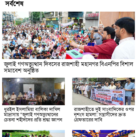
সর্বশেষ
জুলাই গণঅভ্যুত্থান দিবসের রাজশাহী মহানগর বিএনপির বিশাল
সমাবেশ অনুষ্ঠিত
ধুরইল ইসলামিয়া বালিকা দাখিল
রাজশাহীতে দুই সাংবাদিকের ওপর
মাদ্রাসায় “জুলাই গণঅভ্যুত্থানের
নৃশংস হামলা: সন্ত্রাসীদের দ্রুত
চেতনা শহীদদের প্রতি শ্রদ্ধা জ্ঞাপন
গ্রেফতারের দাবি