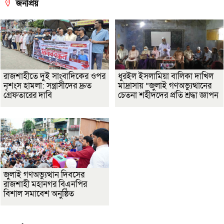
জনপ্রিয়
রাজশাহীতে দুই সাংবাদিকের ওপর
ধুরইল ইসলামিয়া বালিকা দাখিল
নৃশংস হামলা: সন্ত্রাসীদের দ্রুত
মাদ্রাসায় “জুলাই গণঅভ্যুত্থানের
গ্রেফতারের দাবি
চেতনা শহীদদের প্রতি শ্রদ্ধা জ্ঞাপন
জুলাই গণঅভ্যুত্থান দিবসের
রাজশাহী মহানগর বিএনপির
বিশাল সমাবেশ অনুষ্ঠিত