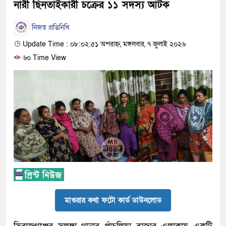
নারী ছিনতাইকারী চক্রের ১১ সদস্য আটক
নিজস্ব প্রতিনিধি
Update Time : ০৮:০২:৫১ অপরাহ্ন, মঙ্গলবার, ৭ জুলাই ২০২৬
৬০ Time View
মাগুরার কথা ফটো কার্ড ডাউনলোড