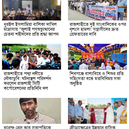
ধুরইল ইসলামিয়া বালিকা দাখিল
রাজশাহীতে দুই সাংবাদিকের ওপর
মাদ্রাসায় “জুলাই গণঅভ্যুত্থানের
নৃশংস হামলা: সন্ত্রাসীদের দ্রুত
চেতনা শহীদদের প্রতি শ্রদ্ধা জ্ঞাপন
গ্রেফতারের দাবি
রাজশাহীতে পদ্মা নদীতে
শিবগঞ্জে বাল্যবিয়ে ও শিশুর প্রতি
নৌকাডুবি: ঘটনাস্থল পরিদর্শন
সহিংসতা বন্ধে মতবিনিময় সভা
করলেন রাজশাহী সিটি
অনুষ্ঠিত
কর্পোরেশনের প্রতিনিধি দল
বরেন্দ্র প্রেস ক্লাব সভাপতিকে
ক্রীড়াক্ষেত্রের উন্নয়নে রাসিক