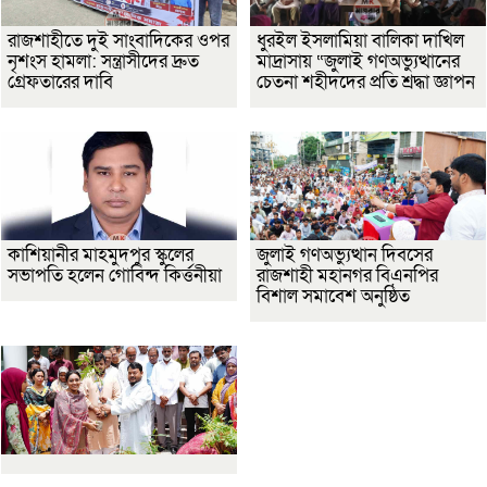
রাজশাহীতে দুই সাংবাদিকের ওপর
ধুরইল ইসলামিয়া বালিকা দাখিল
নৃশংস হামলা: সন্ত্রাসীদের দ্রুত
মাদ্রাসায় “জুলাই গণঅভ্যুত্থানের
গ্রেফতারের দাবি
চেতনা শহীদদের প্রতি শ্রদ্ধা জ্ঞাপন
কাশিয়ানীর মাহমুদপুর স্কুলের
জুলাই গণঅভ্যুত্থান দিবসের
সভাপতি হলেন গোবিন্দ কির্ত্তনীয়া
রাজশাহী মহানগর বিএনপির
বিশাল সমাবেশ অনুষ্ঠিত