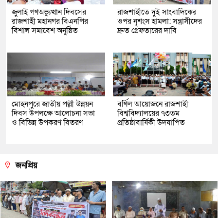
জুলাই গণঅভ্যুত্থান দিবসের
রাজশাহীতে দুই সাংবাদিকের
রাজশাহী মহানগর বিএনপির
ওপর নৃশংস হামলা: সন্ত্রাসীদের
বিশাল সমাবেশ অনুষ্ঠিত
দ্রুত গ্রেফতারের দাবি
মোহনপুরে জাতীয় পল্লী উন্নয়ন
বর্ণিল আয়োজনে রাজশাহী
দিবস উপলক্ষে আলোচনা সভা
বিশ্ববিদ্যালয়ের ৭৩তম
ও বিভিন্ন উপকরণ বিতরণ
প্রতিষ্ঠাবার্ষিকী উদযাপিত
জনপ্রিয়