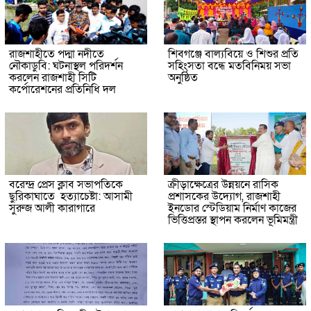
রাজশাহীতে পদ্মা নদীতে
শিবগঞ্জে বাল্যবিয়ে ও শিশুর প্রতি
নৌকাডুবি: ঘটনাস্থল পরিদর্শন
সহিংসতা বন্ধে মতবিনিময় সভা
করলেন রাজশাহী সিটি
অনুষ্ঠিত
কর্পোরেশনের প্রতিনিধি দল
বরেন্দ্র প্রেস ক্লাব সভাপতিকে
ক্রীড়াক্ষেত্রের উন্নয়নে রাসিক
ছুরিকাঘাতে হত্যাচেষ্টা: আসামী
প্রশাসকের উদ্যোগ, রাজশাহী
সুরুজ আলী কারাগারে
ইনডোর স্টেডিয়াম নির্মাণ কাজের
ভিত্তিপ্রস্তর স্থাপন করলেন ভূমিমন্ত্রী