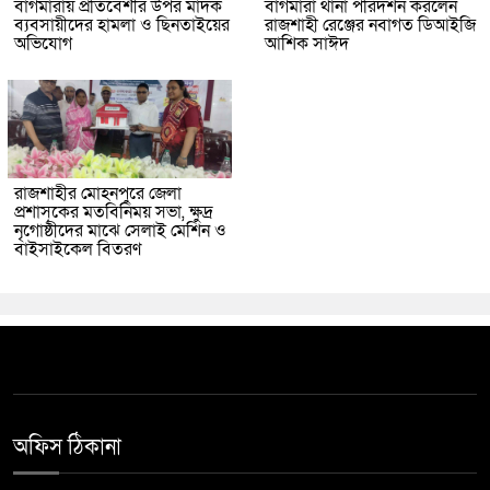
বাগমারায় প্রতিবেশীর উপর মাদক
বাগমারা থানা পরিদর্শন করলেন
ব্যবসায়ীদের হামলা ও ছিনতাইয়ের
রাজশাহী রেঞ্জের নবাগত ডিআইজি
অভিযোগ
আশিক সাঈদ
রাজশাহীর মোহনপুরে জেলা
প্রশাসকের মতবিনিময় সভা, ক্ষুদ্র
নৃগোষ্ঠীদের মাঝে সেলাই মেশিন ও
বাইসাইকেল বিতরণ
অফিস ঠিকানা