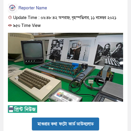
Reporter Name
Update Time : ০৬:৪৮:৪২ অপরাহ্ন, বৃহস্পতিবার, ১১ নভেম্বর ২০২১
৯৫০ Time View
মাগুরার কথা ফটো কার্ড ডাউনলোড