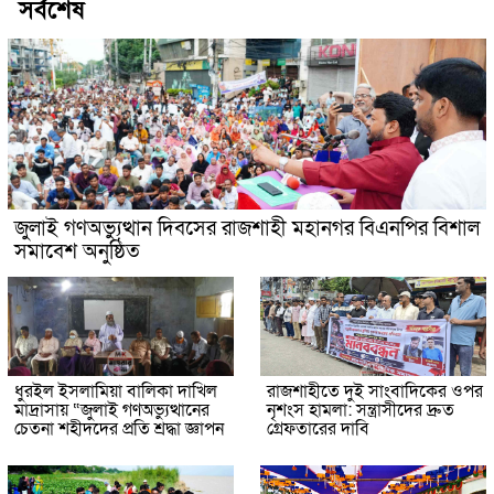
সর্বশেষ
জুলাই গণঅভ্যুত্থান দিবসের রাজশাহী মহানগর বিএনপির বিশাল
সমাবেশ অনুষ্ঠিত
ধুরইল ইসলামিয়া বালিকা দাখিল
রাজশাহীতে দুই সাংবাদিকের ওপর
মাদ্রাসায় “জুলাই গণঅভ্যুত্থানের
নৃশংস হামলা: সন্ত্রাসীদের দ্রুত
চেতনা শহীদদের প্রতি শ্রদ্ধা জ্ঞাপন
গ্রেফতারের দাবি