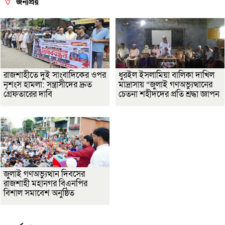
জনপ্রিয়
রাজশাহীতে দুই সাংবাদিকের ওপর
ধুরইল ইসলামিয়া বালিকা দাখিল
নৃশংস হামলা: সন্ত্রাসীদের দ্রুত
মাদ্রাসায় “জুলাই গণঅভ্যুত্থানের
গ্রেফতারের দাবি
চেতনা শহীদদের প্রতি শ্রদ্ধা জ্ঞাপন
জুলাই গণঅভ্যুত্থান দিবসের
রাজশাহী মহানগর বিএনপির
বিশাল সমাবেশ অনুষ্ঠিত