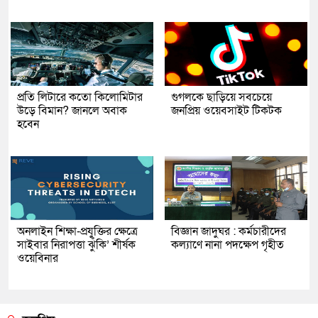
প্রতি লিটারে কতো কিলোমিটার
গুগলকে ছাড়িয়ে সবচেয়ে
উড়ে বিমান? জানলে অবাক
জনপ্রিয় ওয়েবসাইট টিকটক
হবেন
অনলাইন শিক্ষা-প্রযুক্তির ক্ষেত্রে
বিজ্ঞান জাদুঘর : কর্মচারীদের
সাইবার নিরাপত্তা ঝুঁকি’ শীর্ষক
কল্যাণে নানা পদক্ষেপ গৃহীত
ওয়েবিনার