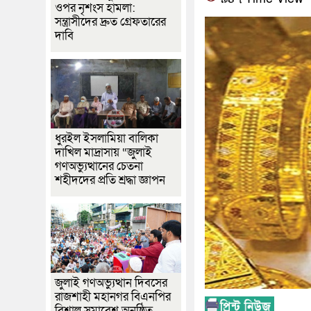
ওপর নৃশংস হামলা:
সন্ত্রাসীদের দ্রুত গ্রেফতারের
দাবি
ধুরইল ইসলামিয়া বালিকা
দাখিল মাদ্রাসায় “জুলাই
গণঅভ্যুত্থানের চেতনা
শহীদদের প্রতি শ্রদ্ধা জ্ঞাপন
জুলাই গণঅভ্যুত্থান দিবসের
রাজশাহী মহানগর বিএনপির
বিশাল সমাবেশ অনুষ্ঠিত