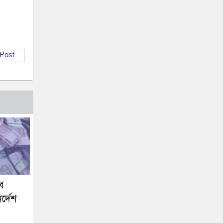
 Post
ব
র্দেশ