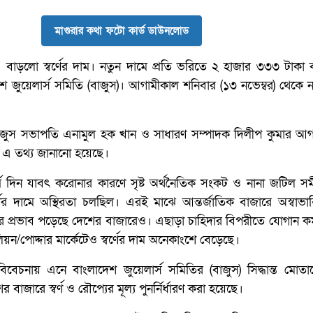
মাগুরার কথা ফটো কার্ড ডাউনলোড
াড়লো স্বর্ণের দাম। নতুন দামে প্রতি ভরিতে ২ হাজার ৩৩৩ টাকা ব
াদেশ জুয়েলার্স সমিতি (বাজুস)। আগামীকাল শনিবার (১৩ নভেম্বর) থেকে 
) বাজুস সভাপতি এনামুল হক খান ও সাধারণ সম্পাদক দিলীপ কুমার আ
িতে এ তথ্য জানানো হয়েছে।
দীর্ঘ দিন যাবৎ করোনার কারণে সৃষ্ট অর্থনৈতিক সংকট ও নানা জটিল 
র্ণের দামে অস্থিরতা চলছিল। এরই মাঝে আন্তর্জাতিক বাজারে অস্বাভ
র প্রভাব পড়েছে দেশের বাজারেও। এছাড়া চাহিদার বিপরীতে যোগান ক
িয়ন/পোদ্দার মার্কেটেও স্বর্ণের দাম অনেকাংশে বেড়েছে।
 বিবেচনায় এনে বাংলাদেশ জুয়েলার্স সমিতির (বাজুস) সিদ্ধান্ত মো
বাজারে স্বর্ণ ও রৌপ্যের মূল্য পুনর্নির্ধারণ করা হয়েছে।