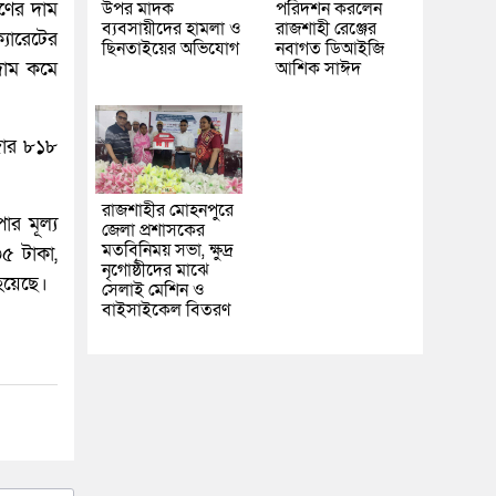
্ণের দাম
উপর মাদক
পরিদর্শন করলেন
ব্যবসায়ীদের হামলা ও
রাজশাহী রেঞ্জের
্যারেটের
ছিনতাইয়ের অভিযোগ
নবাগত ডিআইজি
 দাম কমে
আশিক সাঈদ
াজার ৮১৮
রাজশাহীর মোহনপুরে
ার মূল্য
জেলা প্রশাসকের
মতবিনিময় সভা, ক্ষুদ্র
৫ টাকা,
নৃগোষ্ঠীদের মাঝে
হয়েছে।
সেলাই মেশিন ও
বাইসাইকেল বিতরণ