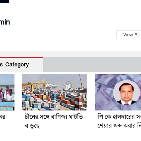
min
View All
s Category
ের
চীনের সঙ্গে বাণিজ্য ঘাটতি
পি কে হালদারের স
ক
বাড়ছে
শেয়ার জব্দ করার নি