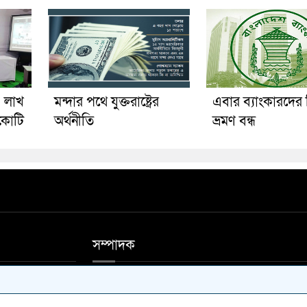
 লাখ
মন্দার পথে যুক্তরাষ্ট্রের
এবার ব্যাংকারদের
 কোটি
অর্থনীতি
ভ্রমণ বন্ধ
সম্পাদক
ফিস ফোন 01711-
আশিষ কুমার সাহা, মোঃ আলাউদ্দিন মন্ডল।