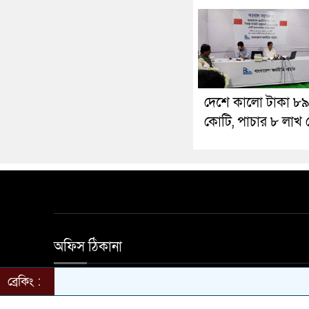
দেশে কালো টাকা ৮৯
কোটি, পাচার ৮ লাখ
অফিস ঠিকানা
ব্রেকিং :
হালিম মার্কেট দ্বিতীয় তলা নতুন বাজার সড়ক মাগুরা অ
650501 ইমেইল magurarkotha@gmail.com