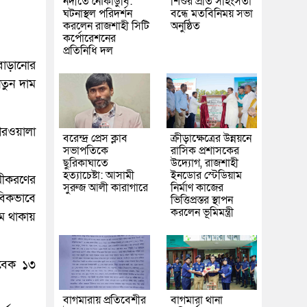
নদীতে নৌকাডুবি:
শিশুর প্রতি সহিংসতা
ঘটনাস্থল পরিদর্শন
বন্ধে মতবিনিময় সভা
করলেন রাজশাহী সিটি
অনুষ্ঠিত
কর্পোরেশনের
প্রতিনিধি দল
াড়ানোর
নতুন দাম
গরওয়ালা
বরেন্দ্র প্রেস ক্লাব
ক্রীড়াক্ষেত্রের উন্নয়নে
সভাপতিকে
রাসিক প্রশাসকের
ছুরিকাঘাতে
উদ্যোগ, রাজশাহী
হত্যাচেষ্টা: আসামী
ইনডোর স্টেডিয়াম
সমীকরণের
সুরুজ আলী কারাগারে
নির্মাণ কাজের
াবিকভাবে
ভিত্তিপ্রস্তর স্থাপন
করলেন ভূমিমন্ত্রী
ম থাকায়
তাবেক ১৩
বাগমারায় প্রতিবেশীর
বাগমারা থানা