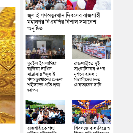
জুলাই গণঅভ্যুত্থান দিবসের রাজশাহী
মহানগর বিএনপির বিশাল সমাবেশ
অনুষ্ঠিত
ধুরইল ইসলামিয়া
রাজশাহীতে দুই
বালিকা দাখিল
সাংবাদিকের ওপর
মাদ্রাসায় “জুলাই
নৃশংস হামলা:
গণঅভ্যুত্থানের চেতনা
সন্ত্রাসীদের দ্রুত
শহীদদের প্রতি শ্রদ্ধা
গ্রেফতারের দাবি
জ্ঞাপন
রাজশাহীতে পদ্মা
শিবগঞ্জে বাল্যবিয়ে ও