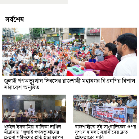
সর্বশেষ
জুলাই গণঅভ্যুত্থান দিবসের রাজশাহী মহানগর বিএনপির বিশাল
সমাবেশ অনুষ্ঠিত
ধুরইল ইসলামিয়া বালিকা দাখিল
রাজশাহীতে দুই সাংবাদিকের ওপর
মাদ্রাসায় “জুলাই গণঅভ্যুত্থানের
নৃশংস হামলা: সন্ত্রাসীদের দ্রুত
চেতনা শহীদদের প্রতি শ্রদ্ধা জ্ঞাপন
গ্রেফতারের দাবি