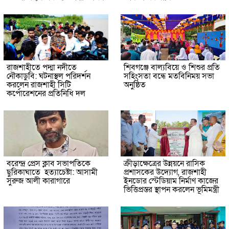
রাজশাহীতে পদ্মা নদীতে
শিবগঞ্জে বাল্যবিয়ে ও শিশুর প্রতি
নৌকাডুবি: ঘটনাস্থল পরিদর্শন
সহিংসতা বন্ধে মতবিনিময় সভা
করলেন রাজশাহী সিটি
অনুষ্ঠিত
কর্পোরেশনের প্রতিনিধি দল
বরেন্দ্র প্রেস ক্লাব সভাপতিকে
ক্রীড়াক্ষেত্রের উন্নয়নে রাসিক
ছুরিকাঘাতে হত্যাচেষ্টা: আসামী
প্রশাসকের উদ্যোগ, রাজশাহী
সুরুজ আলী কারাগারে
ইনডোর স্টেডিয়াম নির্মাণ কাজের
ভিত্তিপ্রস্তর স্থাপন করলেন ভূমিমন্ত্রী