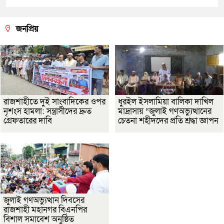
জনপ্রিয়
রাজশাহীতে দুই সাংবাদিকের ওপর
ধুরইল ইসলামিয়া বালিকা দাখিল
নৃশংস হামলা: সন্ত্রাসীদের দ্রুত
মাদ্রাসায় “জুলাই গণঅভ্যুত্থানের
গ্রেফতারের দাবি
চেতনা শহীদদের প্রতি শ্রদ্ধা জ্ঞাপন
জুলাই গণঅভ্যুত্থান দিবসের
রাজশাহী মহানগর বিএনপির
বিশাল সমাবেশ অনুষ্ঠিত