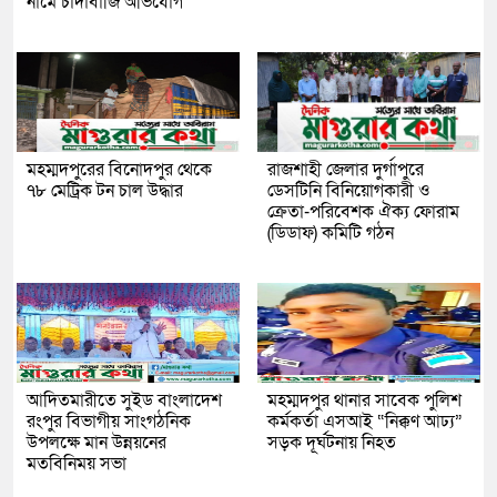
নামে চাঁদাবাজি অভিযোগ
মহম্মদপুরের বিনোদপুর থেকে
রাজশাহী জেলার দুর্গাপুরে
৭৮ মেট্রিক টন চাল উদ্ধার
ডেসটিনি বিনিয়োগকারী ও
ক্রেতা-পরিবেশক ঐক্য ফোরাম
(ডিডাফ) কমিটি গঠন
আদিতমারীতে সুইড বাংলাদেশ
মহম্মদপুর থানার সাবেক পুলিশ
রংপুর বিভাগীয় সাংগঠনিক
কর্মকর্তা এসআই “নিক্কণ আঢ্য”
উপলক্ষে মান উন্নয়নের
সড়ক দূর্ঘটনায় নিহত
মতবিনিময় সভা