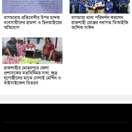
বাগমারায় প্রতিবেশীর উপর মাদক
বাগমারা থানা পরিদর্শন করলেন
ব্যবসায়ীদের হামলা ও ছিনতাইয়ের
রাজশাহী রেঞ্জের নবাগত ডিআইজি
অভিযোগ
আশিক সাঈদ
রাজশাহীর মোহনপুরে জেলা
প্রশাসকের মতবিনিময় সভা, ক্ষুদ্র
নৃগোষ্ঠীদের মাঝে সেলাই মেশিন ও
বাইসাইকেল বিতরণ