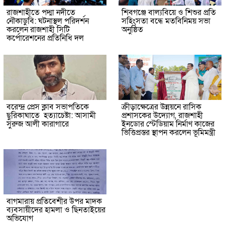
রাজশাহীতে পদ্মা নদীতে
শিবগঞ্জে বাল্যবিয়ে ও শিশুর প্রতি
নৌকাডুবি: ঘটনাস্থল পরিদর্শন
সহিংসতা বন্ধে মতবিনিময় সভা
করলেন রাজশাহী সিটি
অনুষ্ঠিত
কর্পোরেশনের প্রতিনিধি দল
বরেন্দ্র প্রেস ক্লাব সভাপতিকে
ক্রীড়াক্ষেত্রের উন্নয়নে রাসিক
ছুরিকাঘাতে হত্যাচেষ্টা: আসামী
প্রশাসকের উদ্যোগ, রাজশাহী
সুরুজ আলী কারাগারে
ইনডোর স্টেডিয়াম নির্মাণ কাজের
ভিত্তিপ্রস্তর স্থাপন করলেন ভূমিমন্ত্রী
বাগমারায় প্রতিবেশীর উপর মাদক
ব্যবসায়ীদের হামলা ও ছিনতাইয়ের
অভিযোগ