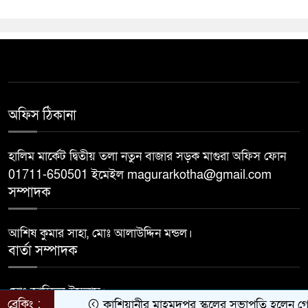
অফিস ঠিকানা
হালিম মার্কেট দ্বিতীয় তলা নতুন বাজার সড়ক মাগুরা অফিস ফোন
01711-650501 ইমেইল magurarkotha@gmail.com
সম্পাদক
আশিষ কুমার সাহা, মোঃ আলাউদ্দিন মন্ডল।
বার্তা সম্পাদক
মোঃ জাহিদুল ইসলাম।
ব্রেকিং :
কাশিয়ানীর মাহমুদপুর স্কুলের সভাপতি হলেন গোবিন্দ ক