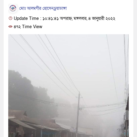
মোঃ আলমগীর হোসেন,চুয়াডাঙ্গা
Update Time : ১০:৪১:৪১ অপরাহ্ন, মঙ্গলবার, ৪ জানুয়ারী ২০২২
৪৭২ Time View