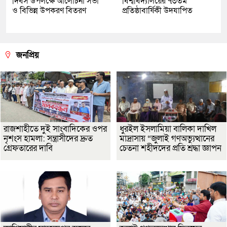
দিবস উপলক্ষে আলোচনা সভা
বিশ্ববিদ্যালয়ের ৭৩তম
ও বিভিন্ন উপকরণ বিতরণ
প্রতিষ্ঠাবার্ষিকী উদযাপিত
জনপ্রিয়
রাজশাহীতে দুই সাংবাদিকের ওপর
ধুরইল ইসলামিয়া বালিকা দাখিল
নৃশংস হামলা: সন্ত্রাসীদের দ্রুত
মাদ্রাসায় “জুলাই গণঅভ্যুত্থানের
গ্রেফতারের দাবি
চেতনা শহীদদের প্রতি শ্রদ্ধা জ্ঞাপন