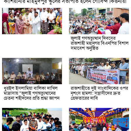
কাশিয়ানীর মাহমুদপুর স্কুলের সভাপতি হলেন গোবিন্দ কির্ত্তনীয়া
জুলাই গণঅভ্যুত্থান দিবসের
রাজশাহী মহানগর বিএনপির বিশাল
সমাবেশ অনুষ্ঠিত
ধুরইল ইসলামিয়া বালিকা দাখিল
রাজশাহীতে দুই সাংবাদিকের ওপর
মাদ্রাসায় “জুলাই গণঅভ্যুত্থানের
নৃশংস হামলা: সন্ত্রাসীদের দ্রুত
চেতনা শহীদদের প্রতি শ্রদ্ধা জ্ঞাপন
গ্রেফতারের দাবি