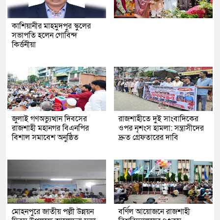
কাশিয়ানীর মাহমুদপুর স্কুলের
সভাপতি হলেন গোবিন্দ
কির্ত্তনীয়া
জুলাই গণঅভ্যুত্থান দিবসের
রাজশাহীতে দুই সাংবাদিকের
রাজশাহী মহানগর বিএনপির
ওপর নৃশংস হামলা: সন্ত্রাসীদের
বিশাল সমাবেশ অনুষ্ঠিত
দ্রুত গ্রেফতারের দাবি
মোহনপুরে জাতীয় পল্লী উন্নয়ন
বর্ণিল আয়োজনে রাজশাহী