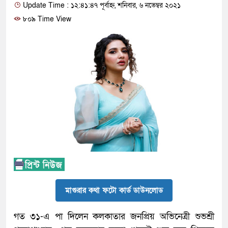
Update Time : ১২:৪১:৪৭ পূর্বাহ্ন, শনিবার, ৬ নভেম্বর ২০২১
৮০৯ Time View
মাগুরার কথা ফটো কার্ড ডাউনলোড
গত ৩১-এ পা দিলেন কলকাতার জনপ্রিয় অভিনেত্রী শুভশ্রী