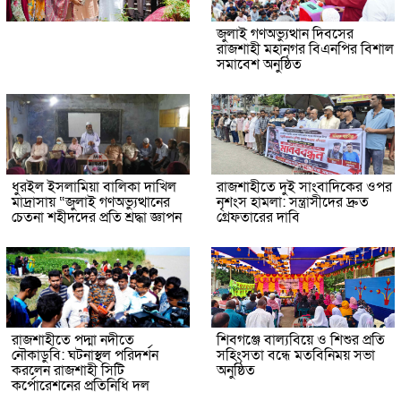
জুলাই গণঅভ্যুত্থান দিবসের
রাজশাহী মহানগর বিএনপির বিশাল
সমাবেশ অনুষ্ঠিত
ধুরইল ইসলামিয়া বালিকা দাখিল
রাজশাহীতে দুই সাংবাদিকের ওপর
মাদ্রাসায় “জুলাই গণঅভ্যুত্থানের
নৃশংস হামলা: সন্ত্রাসীদের দ্রুত
চেতনা শহীদদের প্রতি শ্রদ্ধা জ্ঞাপন
গ্রেফতারের দাবি
রাজশাহীতে পদ্মা নদীতে
শিবগঞ্জে বাল্যবিয়ে ও শিশুর প্রতি
নৌকাডুবি: ঘটনাস্থল পরিদর্শন
সহিংসতা বন্ধে মতবিনিময় সভা
করলেন রাজশাহী সিটি
অনুষ্ঠিত
কর্পোরেশনের প্রতিনিধি দল