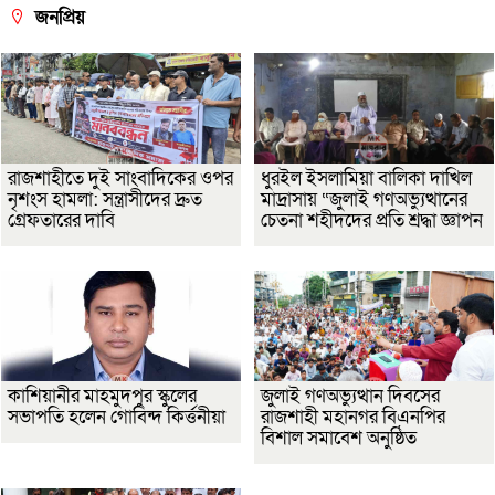
জনপ্রিয়
রাজশাহীতে দুই সাংবাদিকের ওপর
ধুরইল ইসলামিয়া বালিকা দাখিল
নৃশংস হামলা: সন্ত্রাসীদের দ্রুত
মাদ্রাসায় “জুলাই গণঅভ্যুত্থানের
গ্রেফতারের দাবি
চেতনা শহীদদের প্রতি শ্রদ্ধা জ্ঞাপন
কাশিয়ানীর মাহমুদপুর স্কুলের
জুলাই গণঅভ্যুত্থান দিবসের
সভাপতি হলেন গোবিন্দ কির্ত্তনীয়া
রাজশাহী মহানগর বিএনপির
বিশাল সমাবেশ অনুষ্ঠিত