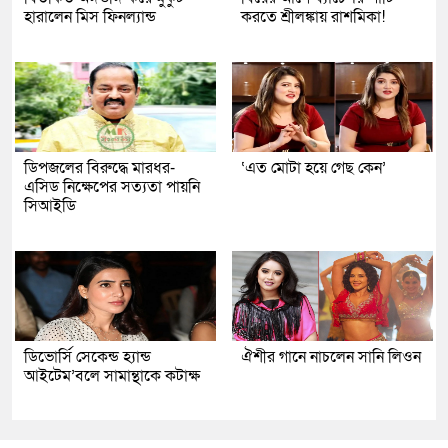
হারালেন মিস ফিনল্যান্ড
করতে শ্রীলঙ্কায় রাশমিকা!
ডিপজলের বিরুদ্ধে মারধর-
‘এত মোটা হয়ে গেছ কেন’
এসিড নিক্ষেপের সত্যতা পায়নি
সিআইডি
ডিভোর্সি সেকেন্ড হ্যান্ড
ঐশীর গানে নাচলেন সানি লিওন
আইটেম’বলে সামান্থাকে কটাক্ষ