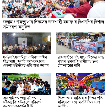
জুলাই গণঅভ্যুত্থান দিবসের রাজশাহী মহানগর বিএনপির বিশাল
সমাবেশ অনুষ্ঠিত
ধুরইল ইসলামিয়া বালিকা দাখিল
রাজশাহীতে দুই সাংবাদিকের ওপর
মাদ্রাসায় “জুলাই গণঅভ্যুত্থানের
নৃশংস হামলা: সন্ত্রাসীদের দ্রুত
চেতনা শহীদদের প্রতি শ্রদ্ধা জ্ঞাপন
গ্রেফতারের দাবি
রাজশাহীতে পদ্মা নদীতে
শিবগঞ্জে বাল্যবিয়ে ও শিশুর প্রতি
নৌকাডুবি: ঘটনাস্থল পরিদর্শন
সহিংসতা বন্ধে মতবিনিময় সভা
করলেন রাজশাহী সিটি
অনুষ্ঠিত