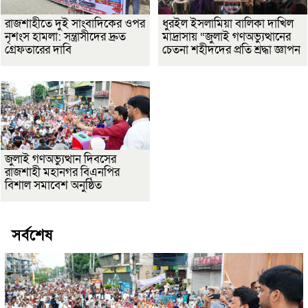
রাজশাহীতে দুই সাংবাদিকের ওপর
ধুরইল ইসলামিয়া বালিকা দাখিল
নৃশংস হামলা: সন্ত্রাসীদের দ্রুত
মাদ্রাসায় “জুলাই গণঅভ্যুত্থানের
গ্রেফতারের দাবি
চেতনা শহীদদের প্রতি শ্রদ্ধা জ্ঞাপন
জুলাই গণঅভ্যুত্থান দিবসের
রাজশাহী মহানগর বিএনপির
বিশাল সমাবেশ অনুষ্ঠিত
সর্বশেষ