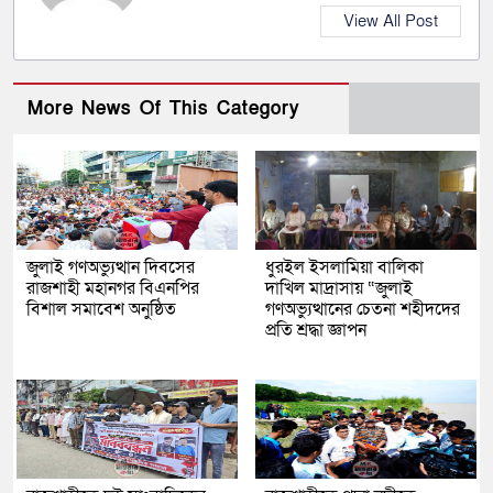
View All Post
More News Of This Category
জুলাই গণঅভ্যুত্থান দিবসের
ধুরইল ইসলামিয়া বালিকা
রাজশাহী মহানগর বিএনপির
দাখিল মাদ্রাসায় “জুলাই
বিশাল সমাবেশ অনুষ্ঠিত
গণঅভ্যুত্থানের চেতনা শহীদদের
প্রতি শ্রদ্ধা জ্ঞাপন