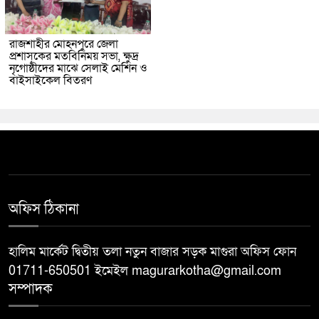
রাজশাহীর মোহনপুরে জেলা
প্রশাসকের মতবিনিময় সভা, ক্ষুদ্র
নৃগোষ্ঠীদের মাঝে সেলাই মেশিন ও
বাইসাইকেল বিতরণ
অফিস ঠিকানা
হালিম মার্কেট দ্বিতীয় তলা নতুন বাজার সড়ক মাগুরা অফিস ফোন
01711-650501 ইমেইল magurarkotha@gmail.com
সম্পাদক