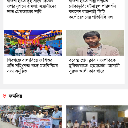
রাজশাহীতে দুই সাংবাদিকের
রাজশাহীতে পদ্মা নদীতে
ওপর নৃশংস হামলা: সন্ত্রাসীদের
নৌকাডুবি: ঘটনাস্থল পরিদর্শন
দ্রুত গ্রেফতারের দাবি
করলেন রাজশাহী সিটি
কর্পোরেশনের প্রতিনিধি দল
শিবগঞ্জে বাল্যবিয়ে ও শিশুর
বরেন্দ্র প্রেস ক্লাব সভাপতিকে
প্রতি সহিংসতা বন্ধে মতবিনিময়
ছুরিকাঘাতে হত্যাচেষ্টা: আসামী
সভা অনুষ্ঠিত
সুরুজ আলী কারাগারে
জনপ্রিয়