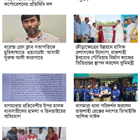
কর্পোরেশনের প্রতিনিধি দল
বরেন্দ্র প্রেস ক্লাব সভাপতিকে
ক্রীড়াক্ষেত্রের উন্নয়নে রাসিক
ছুরিকাঘাতে হত্যাচেষ্টা: আসামী
প্রশাসকের উদ্যোগ, রাজশাহী
সুরুজ আলী কারাগারে
ইনডোর স্টেডিয়াম নির্মাণ কাজের
ভিত্তিপ্রস্তর স্থাপন করলেন ভূমিমন্ত্রী
বাগমারায় প্রতিবেশীর উপর মাদক
বাগমারা থানা পরিদর্শন করলেন
ব্যবসায়ীদের হামলা ও ছিনতাইয়ের
রাজশাহী রেঞ্জের নবাগত ডিআইজি
অভিযোগ
আশিক সাঈদ