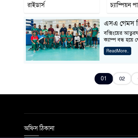
রাইডার্স
চ্যাম্পিয়ন 
এসএ গেমস পি
বক্সিংয়ের আতুরঘ
ক্যাম্প বন্ধ হয়
ReadMore..
01
02
অফিস ঠিকানা