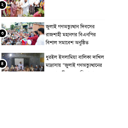
২
জুলাই গণঅভ্যুত্থান দিবসের
৩
রাজশাহী মহানগর বিএনপির
বিশাল সমাবেশ অনুষ্ঠিত
ধুরইল ইসলামিয়া বালিকা দাখিল
৪
মাদ্রাসায় “জুলাই গণঅভ্যুত্থানের
চেতনা শহীদদের প্রতি শ্রদ্ধা
জ্ঞাপন
রাজশাহীতে দুই সাংবাদিকের
৫
ওপর নৃশংস হামলা: সন্ত্রাসীদের
দ্রুত গ্রেফতারের দাবি
রাজশাহীতে পদ্মা নদীতে