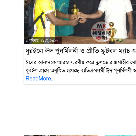
রবিবার, ৩১ মে, ২০২৬
ধূরইলে ঈদ পুনর্মিলনী ও প্রীতি ফুটবল ম্যাচ অন
ঈদের আনন্দকে আরও স্মরণীয় করে তুলতে রাজশাহীর ম
ধুরইল গ্রামে অনুষ্ঠিত হয়েছে ব্যতিক্রমধর্মী ঈদ পুনর্মিলনী 
ReadMore..