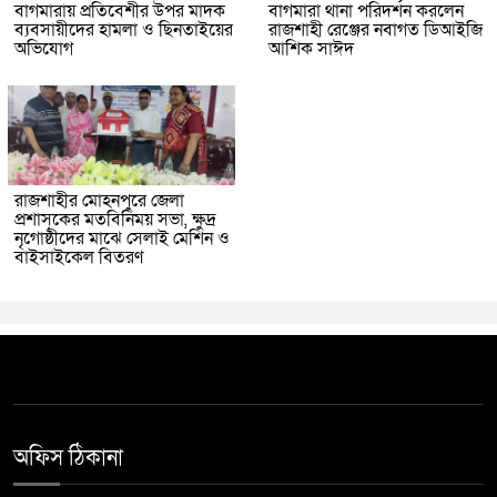
বাগমারায় প্রতিবেশীর উপর মাদক
বাগমারা থানা পরিদর্শন করলেন
ব্যবসায়ীদের হামলা ও ছিনতাইয়ের
রাজশাহী রেঞ্জের নবাগত ডিআইজি
অভিযোগ
আশিক সাঈদ
রাজশাহীর মোহনপুরে জেলা
প্রশাসকের মতবিনিময় সভা, ক্ষুদ্র
নৃগোষ্ঠীদের মাঝে সেলাই মেশিন ও
বাইসাইকেল বিতরণ
অফিস ঠিকানা