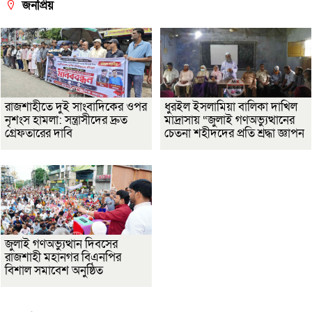
জনপ্রিয়
রাজশাহীতে দুই সাংবাদিকের ওপর
ধুরইল ইসলামিয়া বালিকা দাখিল
নৃশংস হামলা: সন্ত্রাসীদের দ্রুত
মাদ্রাসায় “জুলাই গণঅভ্যুত্থানের
গ্রেফতারের দাবি
চেতনা শহীদদের প্রতি শ্রদ্ধা জ্ঞাপন
জুলাই গণঅভ্যুত্থান দিবসের
রাজশাহী মহানগর বিএনপির
বিশাল সমাবেশ অনুষ্ঠিত