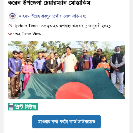
করেন উপজেলা চেয়ারম্যান মোস্তাকিম
আহসান উল্লাহ বাবলু,সাতক্ষীরা জেলা প্রতিনিধি;
Update Time : ০৬:৫৯:২৯ অপরাহ্ন, শুক্রবার, ১ জানুয়ারী ২০২১
৭৩২ Time View
মাগুরার কথা ফটো কার্ড ডাউনলোড