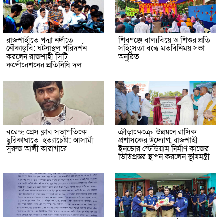
রাজশাহীতে পদ্মা নদীতে
শিবগঞ্জে বাল্যবিয়ে ও শিশুর প্রতি
নৌকাডুবি: ঘটনাস্থল পরিদর্শন
সহিংসতা বন্ধে মতবিনিময় সভা
করলেন রাজশাহী সিটি
অনুষ্ঠিত
কর্পোরেশনের প্রতিনিধি দল
বরেন্দ্র প্রেস ক্লাব সভাপতিকে
ক্রীড়াক্ষেত্রের উন্নয়নে রাসিক
ছুরিকাঘাতে হত্যাচেষ্টা: আসামী
প্রশাসকের উদ্যোগ, রাজশাহী
সুরুজ আলী কারাগারে
ইনডোর স্টেডিয়াম নির্মাণ কাজের
ভিত্তিপ্রস্তর স্থাপন করলেন ভূমিমন্ত্রী