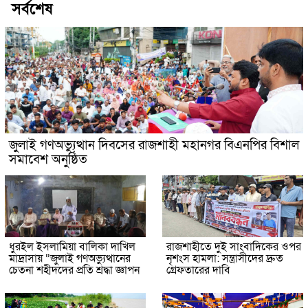
সর্বশেষ
জুলাই গণঅভ্যুত্থান দিবসের রাজশাহী মহানগর বিএনপির বিশাল
সমাবেশ অনুষ্ঠিত
ধুরইল ইসলামিয়া বালিকা দাখিল
রাজশাহীতে দুই সাংবাদিকের ওপর
মাদ্রাসায় “জুলাই গণঅভ্যুত্থানের
নৃশংস হামলা: সন্ত্রাসীদের দ্রুত
চেতনা শহীদদের প্রতি শ্রদ্ধা জ্ঞাপন
গ্রেফতারের দাবি