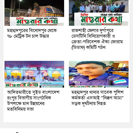
মহম্মদপুরের বিনোদপুর থেকে
রাজশাহী জেলার দুর্গাপুরে
৭৮ মেট্রিক টন চাল উদ্ধার
ডেসটিনি বিনিয়োগকারী ও
ক্রেতা-পরিবেশক ঐক্য ফোরাম
(ডিডাফ) কমিটি গঠন
আদিতমারীতে সুইড বাংলাদেশ
মহম্মদপুর থানার সাবেক পুলিশ
রংপুর বিভাগীয় সাংগঠনিক
কর্মকর্তা এসআই “নিক্কণ আঢ্য”
উপলক্ষে মান উন্নয়নের
সড়ক দূর্ঘটনায় নিহত
মতবিনিময় সভা