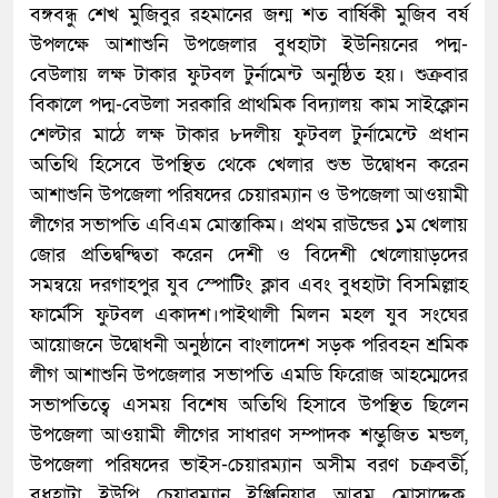
বঙ্গবন্ধু শেখ মুজিবুর রহমানের জন্ম শত বার্ষিকী মুজিব বর্ষ
উপলক্ষে আশাশুনি উপজেলার বুধহাটা ইউনিয়নের পদ্ম-
বেউলায় লক্ষ টাকার ফুটবল টুর্নামেন্ট অনুষ্ঠিত হয়। শুক্রবার
বিকালে পদ্ম-বেউলা সরকারি প্রাথমিক বিদ্যালয় কাম সাইক্লোন
শেল্টার মাঠে লক্ষ টাকার ৮দলীয় ফুটবল টুর্নামেন্টে প্রধান
অতিথি হিসেবে উপস্থিত থেকে খেলার শুভ উদ্বোধন করেন
আশাশুনি উপজেলা পরিষদের চেয়ারম্যান ও উপজেলা আওয়ামী
লীগের সভাপতি এবিএম মোস্তাকিম। প্রথম রাউন্ডের ১ম খেলায়
জোর প্রতিদ্বন্দ্বিতা করেন দে‌শী ও বি‌দেশী খে‌লোয়াড়‌দের
সমন্ব‌য়ে দরগাহপুর যুব স্পো‌টিং ক্লাব এবং বুধহাটা বিস‌মিল্লাহ
ফা‌র্মেসি ফুটবল একাদশ।পাইথালী মিলন মহল যুব সংঘের
আয়োজনে উদ্বোধনী অনুষ্ঠানে বাংলাদেশ সড়ক পরিবহন শ্রমিক
লীগ আশাশুনি উপজেলার সভাপতি এমডি ফিরোজ আহম্মেদের
সভাপতিত্বে এসময় বিশেষ অতিথি হিসাবে উপস্থিত ছিলেন
উপজেলা আওয়ামী লীগের সাধারণ সম্পাদক শম্ভুজিত মন্ডল,
উপজেলা পরিষদের ভাইস-চেয়ারম্যান অসীম বরণ চক্রবর্তী,
বুধহাটা ইউপি চেয়ারম্যান ইঞ্জিনিয়ার আবম মোসাদ্দেক,