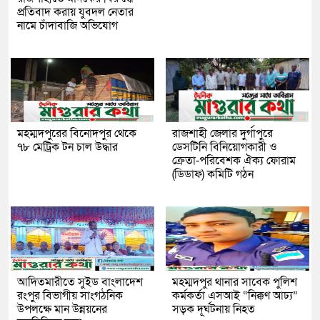
প্রতিবাদ করায় যুবদল নেতার
নামে চাঁদাবাজি অভিযোগ
মহম্মদপুরের বিনোদপুর থেকে
রাজশাহী জেলার দুর্গাপুরে
৭৮ মেট্রিক টন চাল উদ্ধার
ডেসটিনি বিনিয়োগকারী ও
ক্রেতা-পরিবেশক ঐক্য ফোরাম
(ডিডাফ) কমিটি গঠন
আদিতমারীতে সুইড বাংলাদেশ
মহম্মদপুর থানার সাবেক পুলিশ
রংপুর বিভাগীয় সাংগঠনিক
কর্মকর্তা এসআই “নিক্কণ আঢ্য”
উপলক্ষে মান উন্নয়নের
সড়ক দূর্ঘটনায় নিহত