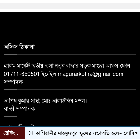
অফিস ঠিকানা
হালিম মার্কেট দ্বিতীয় তলা নতুন বাজার সড়ক মাগুরা অফিস ফোন
01711-650501 ইমেইল magurarkotha@gmail.com
সম্পাদক
আশিষ কুমার সাহা, মোঃ আলাউদ্দিন মন্ডল।
বার্তা সম্পাদক
মোঃ জাহিদুল ইসলাম।
ব্রেকিং :
কাশিয়ানীর মাহমুদপুর স্কুলের সভাপতি হলেন গোবিন্দ কির্ত্
Developed by
BDiT