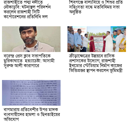
রাজশাহীতে পদ্মা নদীতে
শিবগঞ্জে বাল্যবিয়ে ও শিশুর প্রতি
নৌকাডুবি: ঘটনাস্থল পরিদর্শন
সহিংসতা বন্ধে মতবিনিময় সভা
করলেন রাজশাহী সিটি
অনুষ্ঠিত
কর্পোরেশনের প্রতিনিধি দল
বরেন্দ্র প্রেস ক্লাব সভাপতিকে
ক্রীড়াক্ষেত্রের উন্নয়নে রাসিক
ছুরিকাঘাতে হত্যাচেষ্টা: আসামী
প্রশাসকের উদ্যোগ, রাজশাহী
সুরুজ আলী কারাগারে
ইনডোর স্টেডিয়াম নির্মাণ কাজের
ভিত্তিপ্রস্তর স্থাপন করলেন ভূমিমন্ত্রী
বাগমারায় প্রতিবেশীর উপর মাদক
ব্যবসায়ীদের হামলা ও ছিনতাইয়ের
অভিযোগ