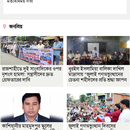
মতবিনিময় সভা
জনপ্রিয়
রাজশাহীতে দুই সাংবাদিকের ওপর
ধুরইল ইসলামিয়া বালিকা দাখিল
নৃশংস হামলা: সন্ত্রাসীদের দ্রুত
মাদ্রাসায় “জুলাই গণঅভ্যুত্থানের
গ্রেফতারের দাবি
চেতনা শহীদদের প্রতি শ্রদ্ধা জ্ঞাপন
কাশিয়ানীর মাহমুদপুর স্কুলের
জুলাই গণঅভ্যুত্থান দিবসের