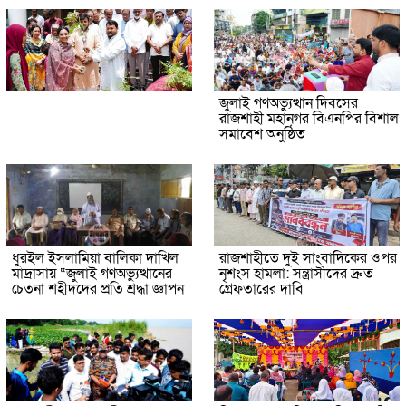
জুলাই গণঅভ্যুত্থান দিবসের
রাজশাহী মহানগর বিএনপির বিশাল
সমাবেশ অনুষ্ঠিত
ধুরইল ইসলামিয়া বালিকা দাখিল
রাজশাহীতে দুই সাংবাদিকের ওপর
মাদ্রাসায় “জুলাই গণঅভ্যুত্থানের
নৃশংস হামলা: সন্ত্রাসীদের দ্রুত
চেতনা শহীদদের প্রতি শ্রদ্ধা জ্ঞাপন
গ্রেফতারের দাবি