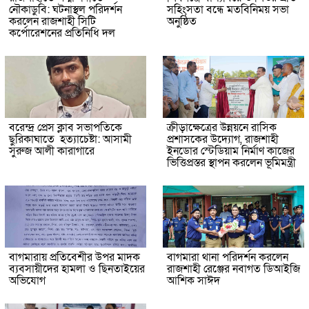
নৌকাডুবি: ঘটনাস্থল পরিদর্শন
সহিংসতা বন্ধে মতবিনিময় সভা
করলেন রাজশাহী সিটি
অনুষ্ঠিত
কর্পোরেশনের প্রতিনিধি দল
বরেন্দ্র প্রেস ক্লাব সভাপতিকে
ক্রীড়াক্ষেত্রের উন্নয়নে রাসিক
ছুরিকাঘাতে হত্যাচেষ্টা: আসামী
প্রশাসকের উদ্যোগ, রাজশাহী
সুরুজ আলী কারাগারে
ইনডোর স্টেডিয়াম নির্মাণ কাজের
ভিত্তিপ্রস্তর স্থাপন করলেন ভূমিমন্ত্রী
বাগমারায় প্রতিবেশীর উপর মাদক
বাগমারা থানা পরিদর্শন করলেন
ব্যবসায়ীদের হামলা ও ছিনতাইয়ের
রাজশাহী রেঞ্জের নবাগত ডিআইজি
অভিযোগ
আশিক সাঈদ