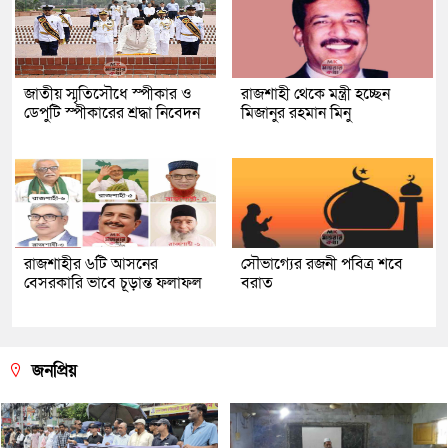
জাতীয় স্মৃতিসৌধে স্পীকার ও
রাজশাহী থেকে মন্ত্রী হচ্ছেন
ডেপুটি স্পীকারের শ্রদ্ধা নিবেদন
মিজানুর রহমান মিনু
রাজশাহীর ৬টি আসনের
সৌভাগ্যের রজনী পবিত্র শবে
বেসরকারি ভাবে চূড়ান্ত ফলাফল
বরাত
জনপ্রিয়