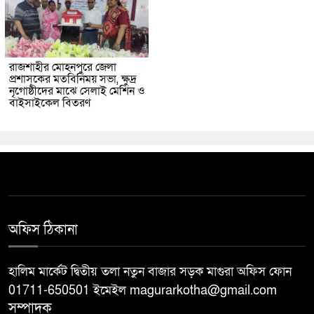
রাজশাহীর মোহনপুরে জেলা
প্রশাসকের মতবিনিময় সভা, ক্ষুদ্র
নৃগোষ্ঠীদের মাঝে সেলাই মেশিন ও
বাইসাইকেল বিতরণ
অফিস ঠিকানা
হালিম মার্কেট দ্বিতীয় তলা নতুন বাজার সড়ক মাগুরা অফিস ফোন
01711-650501 ইমেইল magurarkotha@gmail.com
সম্পাদক