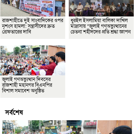
রাজশাহীতে দুই সাংবাদিকের ওপর
ধুরইল ইসলামিয়া বালিকা দাখিল
নৃশংস হামলা: সন্ত্রাসীদের দ্রুত
মাদ্রাসায় “জুলাই গণঅভ্যুত্থানের
গ্রেফতারের দাবি
চেতনা শহীদদের প্রতি শ্রদ্ধা জ্ঞাপন
জুলাই গণঅভ্যুত্থান দিবসের
রাজশাহী মহানগর বিএনপির
বিশাল সমাবেশ অনুষ্ঠিত
সর্বশেষ