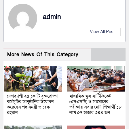
admin
View All Post
More News Of This Category
দেশব্যাপী ২৫ কোটি বৃক্ষরোপণ
মাধ্যমিক স্কুল সার্টিফিকেট
কর্মসূচির আনুষ্ঠানিক উদ্বোধন
(এসএসসি) ও সমমানের
করেছেন প্রধানমন্ত্রী তারেক
পরীক্ষায় এবার মোট শিক্ষার্থী ১৮
রহমান
লাখ ৫৭ হাজার ৩৪৪ জন