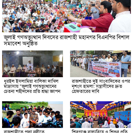
জুলাই গণঅভ্যুত্থান দিবসের রাজশাহী মহানগর বিএনপির বিশাল
সমাবেশ অনুষ্ঠিত
ধুরইল ইসলামিয়া বালিকা দাখিল
রাজশাহীতে দুই সাংবাদিকের ওপর
মাদ্রাসায় “জুলাই গণঅভ্যুত্থানের
নৃশংস হামলা: সন্ত্রাসীদের দ্রুত
চেতনা শহীদদের প্রতি শ্রদ্ধা জ্ঞাপন
গ্রেফতারের দাবি
রাজশাহীতে পদ্মা নদীতে
শিবগঞ্জে বাল্যবিয়ে ও শিশুর প্রতি