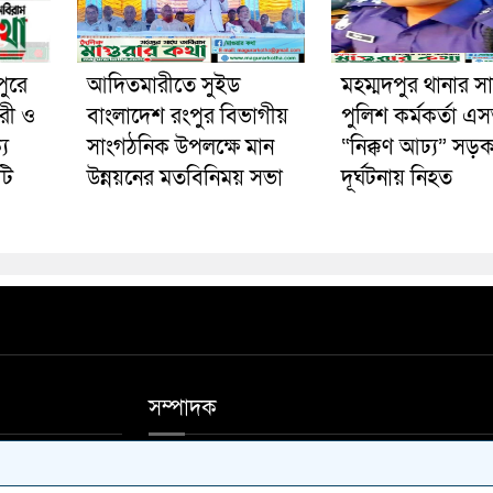
পুরে
আদিতমারীতে সুইড
মহম্মদপুর থানার স
রী ও
বাংলাদেশ রংপুর বিভাগীয়
পুলিশ কর্মকর্তা 
য
সাংগঠনিক উপলক্ষে মান
“নিক্কণ আঢ্য” সড়
টি
উন্নয়নের মতবিনিময় সভা
দূর্ঘটনায় নিহত
সম্পাদক
ফিস ফোন 01711-
আশিষ কুমার সাহা, মোঃ আলাউদ্দিন মন্ডল।