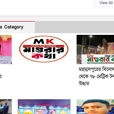
View All
s Category
মহম্মদপুরের বিনো
য়
থেকে ৭৮ মেট্রিক ট
উদ্ধার