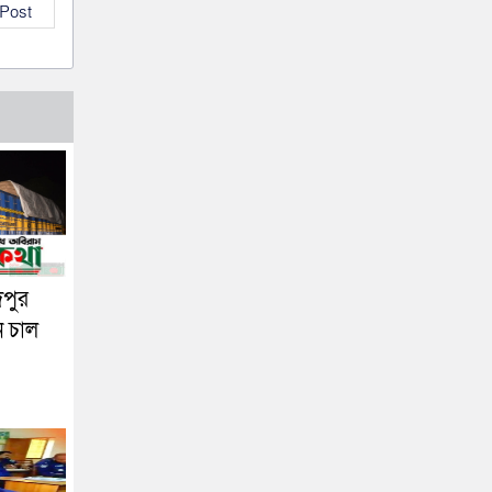
 Post
দপুর
ন চাল