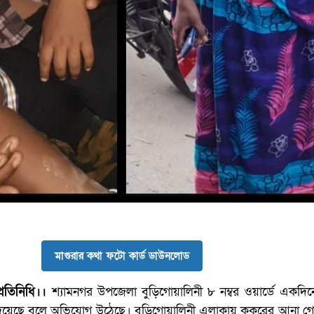
মাগুরার কথা ফটো কার্ড ডাউনলোড
্রতিনিধি।।
শ্যামনগর উপজেলা বুড়িগোয়ালিনী ৮ নম্বর ওয়ার্ডে একদি
দিয়েছে বলে অভিযোগ উঠেছে। বুড়িগোয়ালিনী এলাকায় কুকুরের আনা গোন