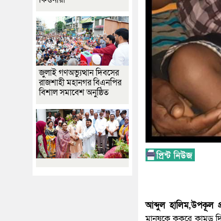
জুলাই গণঅভ্যুত্থান দিবসের
রাজশাহী মহানগর বিএনপির
বিশাল সমাবেশ অনুষ্ঠিত
আব্দুল হালিম,উপকূল প
মানুষকে কুকুরে কামড় 