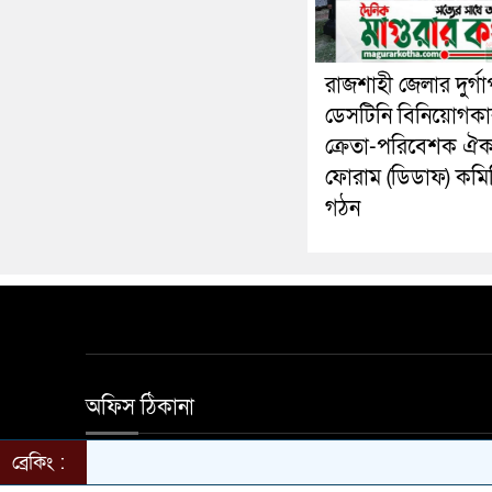
রাজশাহী জেলার দুর্গা
ডেসটিনি বিনিয়োগকা
ক্রেতা-পরিবেশক ঐক্
ফোরাম (ডিডাফ) কমি
গঠন
অফিস ঠিকানা
ব্রেকিং :
হালিম মার্কেট দ্বিতীয় তলা নতুন বাজার সড়ক মাগুরা অ