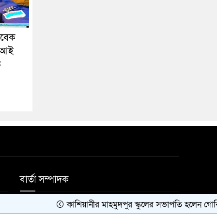
াবেক
এসআই
ক
বার্তা সম্পাদক
কাশিয়ানীর মাহমুদপুর স্কুলের সভাপতি হলেন গোবিন্দ কির্ত
মোঃ জাহিদুল ইসলাম।