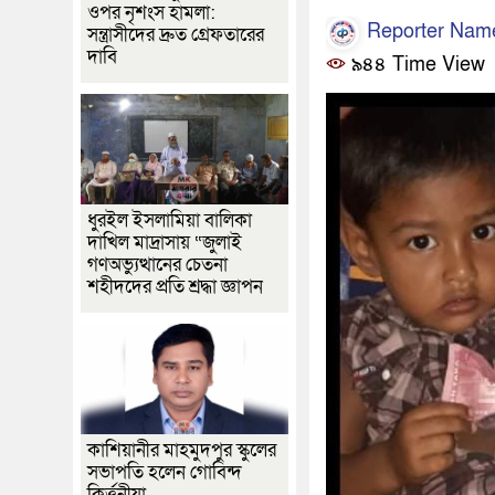
ওপর নৃশংস হামলা:
Reporter Nam
সন্ত্রাসীদের দ্রুত গ্রেফতারের
দাবি
৯৪৪ Time View
ধুরইল ইসলামিয়া বালিকা
দাখিল মাদ্রাসায় “জুলাই
গণঅভ্যুত্থানের চেতনা
শহীদদের প্রতি শ্রদ্ধা জ্ঞাপন
কাশিয়ানীর মাহমুদপুর স্কুলের
সভাপতি হলেন গোবিন্দ
কির্ত্তনীয়া