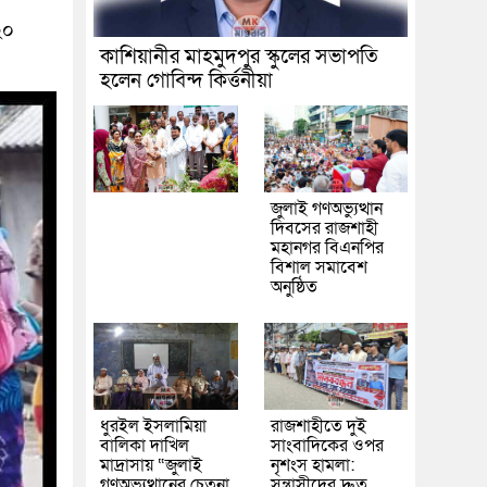
২০
কাশিয়ানীর মাহমুদপুর স্কুলের সভাপতি
হলেন গোবিন্দ কির্ত্তনীয়া
জুলাই গণঅভ্যুত্থান
দিবসের রাজশাহী
মহানগর বিএনপির
বিশাল সমাবেশ
অনুষ্ঠিত
ধুরইল ইসলামিয়া
রাজশাহীতে দুই
বালিকা দাখিল
সাংবাদিকের ওপর
মাদ্রাসায় “জুলাই
নৃশংস হামলা:
গণঅভ্যুত্থানের চেতনা
সন্ত্রাসীদের দ্রুত