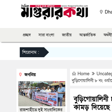
Dh
প্রচ্ছদ
সারা বাংলা
জাতীয়
আন্তর্জাতিক
অর্থন
শিরোনাম :
Home
Uncate
জনপ্রিয়
বুড়িগোয়ালিনী ৮ নং ওর্য়
বুড়িগোয়ালিনী 
কামড় দিয়েছে
রাজশাহীতে দুই সাংবাদিকের