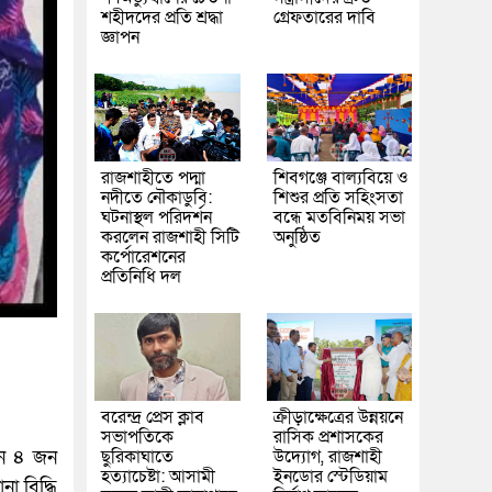
শহীদদের প্রতি শ্রদ্ধা
গ্রেফতারের দাবি
জ্ঞাপন
রাজশাহীতে পদ্মা
শিবগঞ্জে বাল্যবিয়ে ও
নদীতে নৌকাডুবি:
শিশুর প্রতি সহিংসতা
ঘটনাস্থল পরিদর্শন
বন্ধে মতবিনিময় সভা
করলেন রাজশাহী সিটি
অনুষ্ঠিত
কর্পোরেশনের
প্রতিনিধি দল
বরেন্দ্র প্রেস ক্লাব
ক্রীড়াক্ষেত্রের উন্নয়নে
সভাপতিকে
রাসিক প্রশাসকের
নে ৪ জন
ছুরিকাঘাতে
উদ্যোগ, রাজশাহী
হত্যাচেষ্টা: আসামী
ইনডোর স্টেডিয়াম
া বিদ্ধি