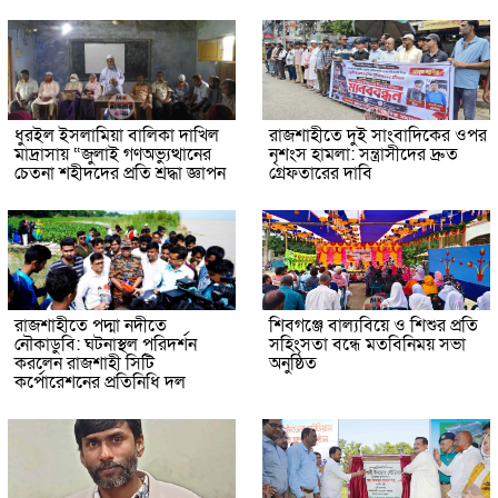
ধুরইল ইসলামিয়া বালিকা দাখিল
রাজশাহীতে দুই সাংবাদিকের ওপর
মাদ্রাসায় “জুলাই গণঅভ্যুত্থানের
নৃশংস হামলা: সন্ত্রাসীদের দ্রুত
চেতনা শহীদদের প্রতি শ্রদ্ধা জ্ঞাপন
গ্রেফতারের দাবি
রাজশাহীতে পদ্মা নদীতে
শিবগঞ্জে বাল্যবিয়ে ও শিশুর প্রতি
নৌকাডুবি: ঘটনাস্থল পরিদর্শন
সহিংসতা বন্ধে মতবিনিময় সভা
করলেন রাজশাহী সিটি
অনুষ্ঠিত
কর্পোরেশনের প্রতিনিধি দল