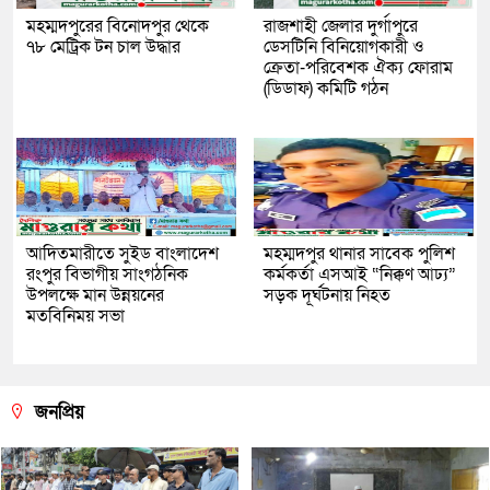
মহম্মদপুরের বিনোদপুর থেকে
রাজশাহী জেলার দুর্গাপুরে
৭৮ মেট্রিক টন চাল উদ্ধার
ডেসটিনি বিনিয়োগকারী ও
ক্রেতা-পরিবেশক ঐক্য ফোরাম
(ডিডাফ) কমিটি গঠন
আদিতমারীতে সুইড বাংলাদেশ
মহম্মদপুর থানার সাবেক পুলিশ
রংপুর বিভাগীয় সাংগঠনিক
কর্মকর্তা এসআই “নিক্কণ আঢ্য”
উপলক্ষে মান উন্নয়নের
সড়ক দূর্ঘটনায় নিহত
মতবিনিময় সভা
জনপ্রিয়