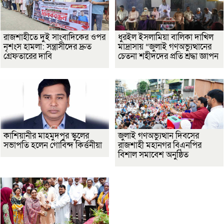
রাজশাহীতে দুই সাংবাদিকের ওপর
ধুরইল ইসলামিয়া বালিকা দাখিল
নৃশংস হামলা: সন্ত্রাসীদের দ্রুত
মাদ্রাসায় “জুলাই গণঅভ্যুত্থানের
গ্রেফতারের দাবি
চেতনা শহীদদের প্রতি শ্রদ্ধা জ্ঞাপন
কাশিয়ানীর মাহমুদপুর স্কুলের
জুলাই গণঅভ্যুত্থান দিবসের
সভাপতি হলেন গোবিন্দ কির্ত্তনীয়া
রাজশাহী মহানগর বিএনপির
বিশাল সমাবেশ অনুষ্ঠিত