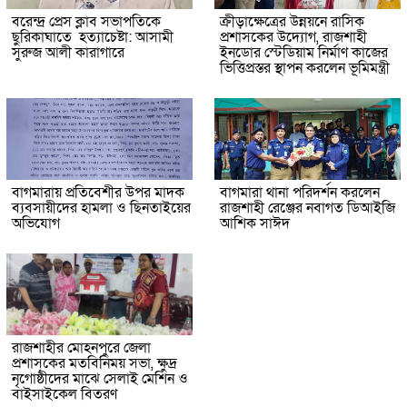
বরেন্দ্র প্রেস ক্লাব সভাপতিকে
ক্রীড়াক্ষেত্রের উন্নয়নে রাসিক
ছুরিকাঘাতে হত্যাচেষ্টা: আসামী
প্রশাসকের উদ্যোগ, রাজশাহী
সুরুজ আলী কারাগারে
ইনডোর স্টেডিয়াম নির্মাণ কাজের
ভিত্তিপ্রস্তর স্থাপন করলেন ভূমিমন্ত্রী
বাগমারায় প্রতিবেশীর উপর মাদক
বাগমারা থানা পরিদর্শন করলেন
ব্যবসায়ীদের হামলা ও ছিনতাইয়ের
রাজশাহী রেঞ্জের নবাগত ডিআইজি
অভিযোগ
আশিক সাঈদ
রাজশাহীর মোহনপুরে জেলা
প্রশাসকের মতবিনিময় সভা, ক্ষুদ্র
নৃগোষ্ঠীদের মাঝে সেলাই মেশিন ও
বাইসাইকেল বিতরণ