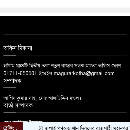
অফিস ঠিকানা
হালিম মার্কেট দ্বিতীয় তলা নতুন বাজার সড়ক মাগুরা অফিস ফোন
01711-650501 ইমেইল magurarkotha@gmail.com
সম্পাদক
আশিষ কুমার সাহা, মোঃ আলাউদ্দিন মন্ডল।
বার্তা সম্পাদক
মোঃ জাহিদুল ইসলাম।
ব্রেকিং :
জুলাই গণঅভ্যুত্থান দিবসের রাজশাহী মহানগর বিএ