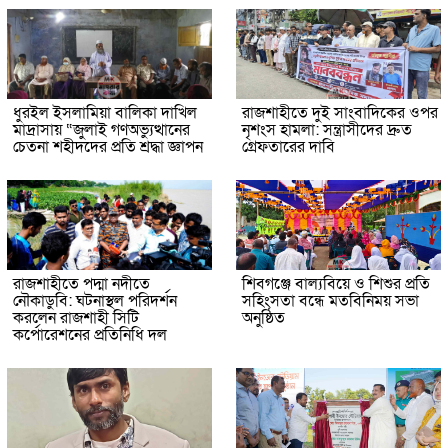
ধুরইল ইসলামিয়া বালিকা দাখিল
রাজশাহীতে দুই সাংবাদিকের ওপর
মাদ্রাসায় “জুলাই গণঅভ্যুত্থানের
নৃশংস হামলা: সন্ত্রাসীদের দ্রুত
চেতনা শহীদদের প্রতি শ্রদ্ধা জ্ঞাপন
গ্রেফতারের দাবি
রাজশাহীতে পদ্মা নদীতে
শিবগঞ্জে বাল্যবিয়ে ও শিশুর প্রতি
নৌকাডুবি: ঘটনাস্থল পরিদর্শন
সহিংসতা বন্ধে মতবিনিময় সভা
করলেন রাজশাহী সিটি
অনুষ্ঠিত
কর্পোরেশনের প্রতিনিধি দল