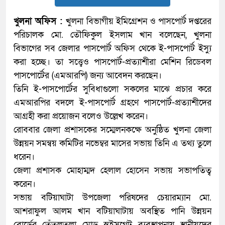
খুলনা অফিস :
খুলনা বিভাগীয় ইমিগ্রেশন ও পাসপোর্ট দপ্তরের
পরিচালক মো. তৌফিকুল ইসলাম খান বলেছেন, খুলনা
বিভাগের সব জেলার পাসপোর্ট অফিস থেকে ই-পাসপোর্ট ইস্যু
করা হচ্ছে। তা সত্ত্বেও পাসপোর্ট-প্রত্যাশীরা মেশিন রিডেবল
পাসপোর্টের (এমআরপি) জন্য আবেদন করছেন।
তিনি ই-পাসপোর্টের সুবিধাগুলো সকলের মাঝে প্রচার করে
এমআরপির বদলে ই-পাসপোর্ট গ্রহণে পাসপোর্ট-প্রত্যাশীদের
আগ্রহী করা প্রয়োজন বলেও উল্লেখ করেন।
রোববার জেলা প্রশাসকের সম্মেলনকক্ষে অনুষ্ঠিত খুলনা জেলা
উন্নয়ন সমন্বয় কমিটির নভেম্বর মাসের সভায় তিনি এ তথ্য তুলে
ধরেন।
জেলা প্রশাসক মোহাম্মদ হেলাল হোসেন সভায় সভাপতিত্ব
করেন।
সভায় বটিয়াঘাটা উপজেলা পরিষদের চেয়ারম্যান মো.
আশরাফুল আলম খান বটিয়াঘাটায় অবস্থিত পানি উন্নয়ন
বোর্ডের তেঁতুলতলা মোড় স্লুইসগেট ব্যবস্থাপনায় স্থানীয়দের