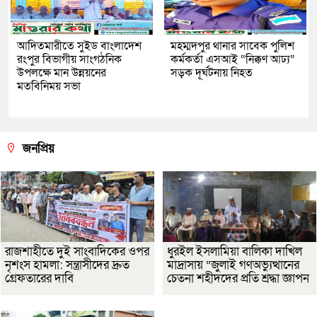
আদিতমারীতে সুইড বাংলাদেশ
মহম্মদপুর থানার সাবেক পুলিশ
রংপুর বিভাগীয় সাংগঠনিক
কর্মকর্তা এসআই “নিক্কণ আঢ্য”
উপলক্ষে মান উন্নয়নের
সড়ক দূর্ঘটনায় নিহত
মতবিনিময় সভা
জনপ্রিয়
রাজশাহীতে দুই সাংবাদিকের ওপর
ধুরইল ইসলামিয়া বালিকা দাখিল
নৃশংস হামলা: সন্ত্রাসীদের দ্রুত
মাদ্রাসায় “জুলাই গণঅভ্যুত্থানের
গ্রেফতারের দাবি
চেতনা শহীদদের প্রতি শ্রদ্ধা জ্ঞাপন