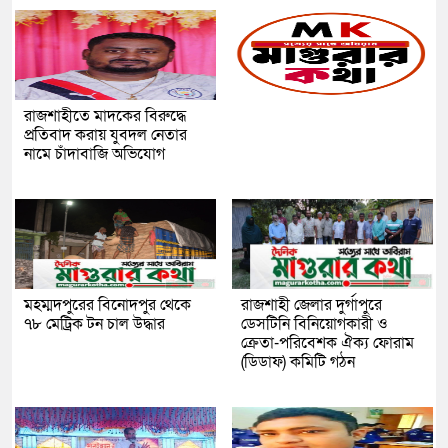
রাজশাহীতে মাদকের বিরুদ্ধে
প্রতিবাদ করায় যুবদল নেতার
নামে চাঁদাবাজি অভিযোগ
মহম্মদপুরের বিনোদপুর থেকে
রাজশাহী জেলার দুর্গাপুরে
৭৮ মেট্রিক টন চাল উদ্ধার
ডেসটিনি বিনিয়োগকারী ও
ক্রেতা-পরিবেশক ঐক্য ফোরাম
(ডিডাফ) কমিটি গঠন