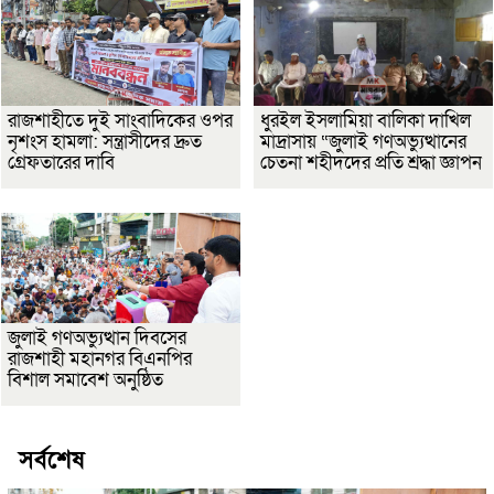
রাজশাহীতে দুই সাংবাদিকের ওপর
ধুরইল ইসলামিয়া বালিকা দাখিল
নৃশংস হামলা: সন্ত্রাসীদের দ্রুত
মাদ্রাসায় “জুলাই গণঅভ্যুত্থানের
গ্রেফতারের দাবি
চেতনা শহীদদের প্রতি শ্রদ্ধা জ্ঞাপন
জুলাই গণঅভ্যুত্থান দিবসের
রাজশাহী মহানগর বিএনপির
বিশাল সমাবেশ অনুষ্ঠিত
সর্বশেষ