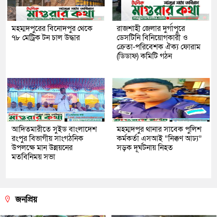
মহম্মদপুরের বিনোদপুর থেকে
রাজশাহী জেলার দুর্গাপুরে
৭৮ মেট্রিক টন চাল উদ্ধার
ডেসটিনি বিনিয়োগকারী ও
ক্রেতা-পরিবেশক ঐক্য ফোরাম
(ডিডাফ) কমিটি গঠন
আদিতমারীতে সুইড বাংলাদেশ
মহম্মদপুর থানার সাবেক পুলিশ
রংপুর বিভাগীয় সাংগঠনিক
কর্মকর্তা এসআই “নিক্কণ আঢ্য”
উপলক্ষে মান উন্নয়নের
সড়ক দূর্ঘটনায় নিহত
মতবিনিময় সভা
জনপ্রিয়