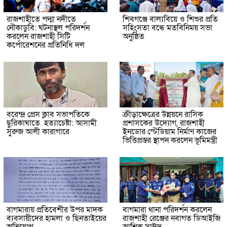
রাজশাহীতে পদ্মা নদীতে
শিবগঞ্জে বাল্যবিয়ে ও শিশুর প্রতি
নৌকাডুবি: ঘটনাস্থল পরিদর্শন
সহিংসতা বন্ধে মতবিনিময় সভা
করলেন রাজশাহী সিটি
অনুষ্ঠিত
কর্পোরেশনের প্রতিনিধি দল
বরেন্দ্র প্রেস ক্লাব সভাপতিকে
ক্রীড়াক্ষেত্রের উন্নয়নে রাসিক
ছুরিকাঘাতে হত্যাচেষ্টা: আসামী
প্রশাসকের উদ্যোগ, রাজশাহী
সুরুজ আলী কারাগারে
ইনডোর স্টেডিয়াম নির্মাণ কাজের
ভিত্তিপ্রস্তর স্থাপন করলেন ভূমিমন্ত্রী
বাগমারায় প্রতিবেশীর উপর মাদক
বাগমারা থানা পরিদর্শন করলেন
ব্যবসায়ীদের হামলা ও ছিনতাইয়ের
রাজশাহী রেঞ্জের নবাগত ডিআইজি
অভিযোগ
আশিক সাঈদ