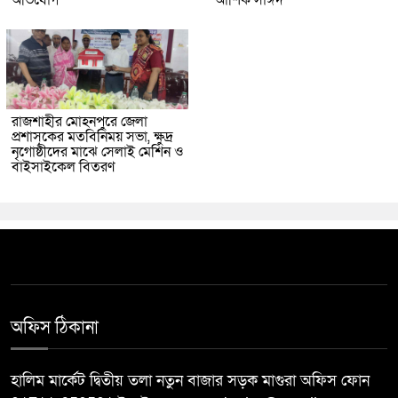
রাজশাহীর মোহনপুরে জেলা
প্রশাসকের মতবিনিময় সভা, ক্ষুদ্র
নৃগোষ্ঠীদের মাঝে সেলাই মেশিন ও
বাইসাইকেল বিতরণ
অফিস ঠিকানা
হালিম মার্কেট দ্বিতীয় তলা নতুন বাজার সড়ক মাগুরা অফিস ফোন