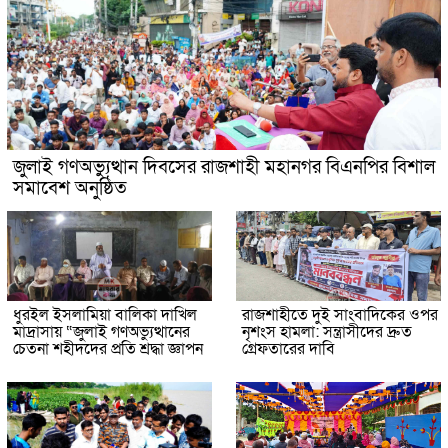
জুলাই গণঅভ্যুত্থান দিবসের রাজশাহী মহানগর বিএনপির বিশাল
সমাবেশ অনুষ্ঠিত
ধুরইল ইসলামিয়া বালিকা দাখিল
রাজশাহীতে দুই সাংবাদিকের ওপর
মাদ্রাসায় “জুলাই গণঅভ্যুত্থানের
নৃশংস হামলা: সন্ত্রাসীদের দ্রুত
চেতনা শহীদদের প্রতি শ্রদ্ধা জ্ঞাপন
গ্রেফতারের দাবি