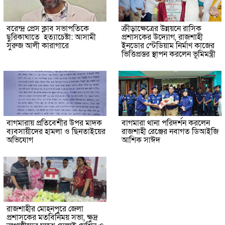
বরেন্দ্র প্রেস ক্লাব সভাপতিকে
ক্রীড়াক্ষেত্রের উন্নয়নে রাসিক
ছুরিকাঘাতে হত্যাচেষ্টা: আসামী
প্রশাসকের উদ্যোগ, রাজশাহী
সুরুজ আলী কারাগারে
ইনডোর স্টেডিয়াম নির্মাণ কাজের
ভিত্তিপ্রস্তর স্থাপন করলেন ভূমিমন্ত্রী
বাগমারায় প্রতিবেশীর উপর মাদক
বাগমারা থানা পরিদর্শন করলেন
ব্যবসায়ীদের হামলা ও ছিনতাইয়ের
রাজশাহী রেঞ্জের নবাগত ডিআইজি
অভিযোগ
আশিক সাঈদ
রাজশাহীর মোহনপুরে জেলা
প্রশাসকের মতবিনিময় সভা, ক্ষুদ্র