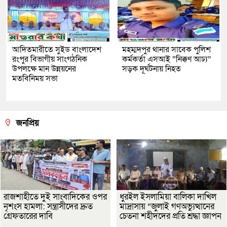
আদিতমারীতে সুইড বাংলাদেশ
মহম্মদপুর থানার সাবেক পুলিশ
রংপুর বিভাগীয় সাংগঠনিক
কর্মকর্তা এসআই “নিক্কণ আঢ্য”
উপলক্ষে মান উন্নয়নের
সড়ক দূর্ঘটনায় নিহত
মতবিনিময় সভা
জনপ্রিয়
রাজশাহীতে দুই সাংবাদিকের ওপর
ধুরইল ইসলামিয়া বালিকা দাখিল
নৃশংস হামলা: সন্ত্রাসীদের দ্রুত
মাদ্রাসায় “জুলাই গণঅভ্যুত্থানের
গ্রেফতারের দাবি
চেতনা শহীদদের প্রতি শ্রদ্ধা জ্ঞাপন