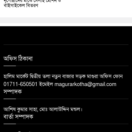
নৃগোষ্ঠীদের মাঝে সেলাই মেশিন ও
বাইসাইকেল বিতরণ
অফিস ঠিকানা
হালিম মার্কেট দ্বিতীয় তলা নতুন বাজার সড়ক মাগুরা অফিস ফোন
01711-650501 ইমেইল magurarkotha@gmail.com
সম্পাদক
আশিষ কুমার সাহা, মোঃ আলাউদ্দিন মন্ডল।
বার্তা সম্পাদক