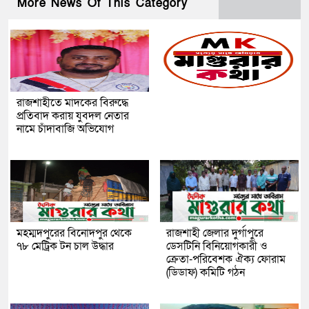
More News Of This Category
রাজশাহীতে মাদকের বিরুদ্ধে
প্রতিবাদ করায় যুবদল নেতার
নামে চাঁদাবাজি অভিযোগ
মহম্মদপুরের বিনোদপুর থেকে
রাজশাহী জেলার দুর্গাপুরে
৭৮ মেট্রিক টন চাল উদ্ধার
ডেসটিনি বিনিয়োগকারী ও
ক্রেতা-পরিবেশক ঐক্য ফোরাম
(ডিডাফ) কমিটি গঠন