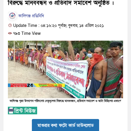
বিরুদ্ধে মানববন্ধন ও প্রতিবাদ সমাবেশ অনুষ্ঠিত ।
কালিগঞ্জ প্রতিনিধি
Update Time : ০৪:১৬:২০ পূর্বাহ্ন, বুধবার, ১৪ এপ্রিল ২০২১
৭৯৩ Time View
মাগুরার কথা ফটো কার্ড ডাউনলোড