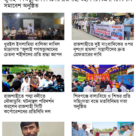
সমাবেশ অনুষ্ঠিত
ধুরইল ইসলামিয়া বালিকা দাখিল
রাজশাহীতে দুই সাংবাদিকের ওপর
মাদ্রাসায় “জুলাই গণঅভ্যুত্থানের
নৃশংস হামলা: সন্ত্রাসীদের দ্রুত
চেতনা শহীদদের প্রতি শ্রদ্ধা জ্ঞাপন
গ্রেফতারের দাবি
রাজশাহীতে পদ্মা নদীতে
শিবগঞ্জে বাল্যবিয়ে ও শিশুর প্রতি
নৌকাডুবি: ঘটনাস্থল পরিদর্শন
সহিংসতা বন্ধে মতবিনিময় সভা
করলেন রাজশাহী সিটি
অনুষ্ঠিত
কর্পোরেশনের প্রতিনিধি দল