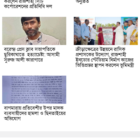
করলেন রাজশাহী সিটি
অনুষ্ঠিত
কর্পোরেশনের প্রতিনিধি দল
বরেন্দ্র প্রেস ক্লাব সভাপতিকে
ক্রীড়াক্ষেত্রের উন্নয়নে রাসিক
ছুরিকাঘাতে হত্যাচেষ্টা: আসামী
প্রশাসকের উদ্যোগ, রাজশাহী
সুরুজ আলী কারাগারে
ইনডোর স্টেডিয়াম নির্মাণ কাজের
ভিত্তিপ্রস্তর স্থাপন করলেন ভূমিমন্ত্রী
বাগমারায় প্রতিবেশীর উপর মাদক
ব্যবসায়ীদের হামলা ও ছিনতাইয়ের
অভিযোগ