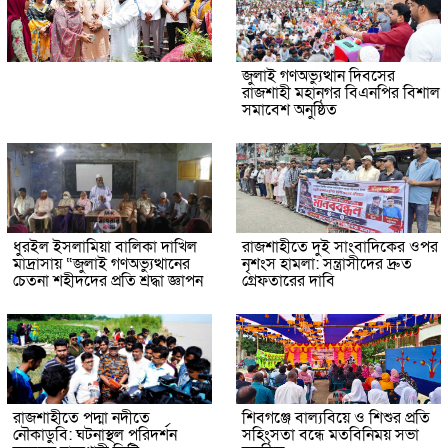
জুলাই গণঅভ্যুত্থান দিবসের
রাজশাহী মহানগর বিএনপির বিশাল
সমাবেশ অনুষ্ঠিত
ধুরইল ইসলামিয়া বালিকা দাখিল
রাজশাহীতে দুই সাংবাদিকের ওপর
মাদ্রাসায় “জুলাই গণঅভ্যুত্থানের
নৃশংস হামলা: সন্ত্রাসীদের দ্রুত
চেতনা শহীদদের প্রতি শ্রদ্ধা জ্ঞাপন
গ্রেফতারের দাবি
রাজশাহীতে পদ্মা নদীতে
শিবগঞ্জে বাল্যবিয়ে ও শিশুর প্রতি
নৌকাডুবি: ঘটনাস্থল পরিদর্শন
সহিংসতা বন্ধে মতবিনিময় সভা