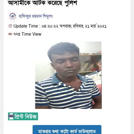
আসামীকে আটক করেছে পুলিশ
হাফিজুর রহমান শিমুলঃ
Update Time : ০৪:২০:২২ অপরাহ্ন, রবিবার, ২১ মার্চ ২০২১
৭৭৩ Time View
মাগুরার কথা ফটো কার্ড ডাউনলোড