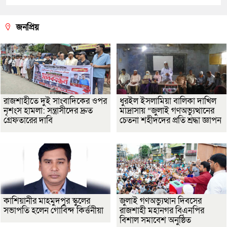
জনপ্রিয়
রাজশাহীতে দুই সাংবাদিকের ওপর
ধুরইল ইসলামিয়া বালিকা দাখিল
নৃশংস হামলা: সন্ত্রাসীদের দ্রুত
মাদ্রাসায় “জুলাই গণঅভ্যুত্থানের
গ্রেফতারের দাবি
চেতনা শহীদদের প্রতি শ্রদ্ধা জ্ঞাপন
কাশিয়ানীর মাহমুদপুর স্কুলের
জুলাই গণঅভ্যুত্থান দিবসের
সভাপতি হলেন গোবিন্দ কির্ত্তনীয়া
রাজশাহী মহানগর বিএনপির
বিশাল সমাবেশ অনুষ্ঠিত