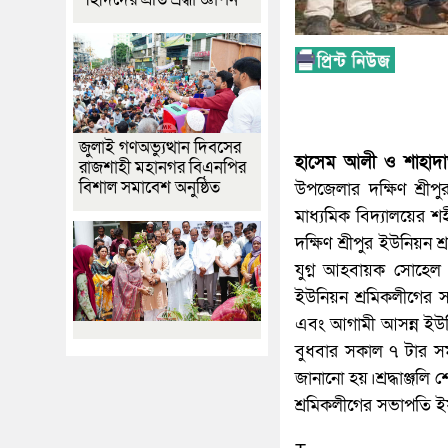
জুলাই গণঅভ্যুত্থান দিবসের
হাসেম আলী ও শাহাদা
রাজশাহী মহানগর বিএনপির
বিশাল সমাবেশ অনুষ্ঠিত
উপজেলার দক্ষিণ শ্রীপ
মাধ্যমিক বিদ্যালয়ের শহ
দক্ষিণ শ্রীপুর ইউনিয়
যুগ্ন আহবায়ক সোহেল 
ইউনিয়ন শ্রমিকলীগের 
এবং আগামী আসন্ন ইউনিয়
বুধবার সকাল ৭ টার সময়
জানানো হয়।শ্রদ্ধাঞ্জ
শ্রমিকলীগের সভাপতি ইফ