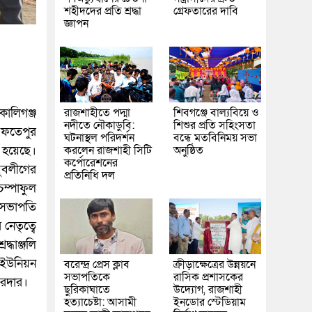
শহীদদের প্রতি শ্রদ্ধা
গ্রেফতারের দাবি
জ্ঞাপন
রাজশাহীতে পদ্মা
শিবগঞ্জে বাল্যবিয়ে ও
কালিগঞ্জ
নদীতে নৌকাডুবি:
শিশুর প্রতি সহিংসতা
ে ফতেপুর
ঘটনাস্থল পরিদর্শন
বন্ধে মতবিনিময় সভা
করলেন রাজশাহী সিটি
অনুষ্ঠিত
ো হয়েছে।
কর্পোরেশনের
যুবলীগের
প্রতিনিধি দল
ম্পাফুল
র সভাপতি
নেতৃত্বে
্ধাঞ্জলি
 ইউনিয়ন
বরেন্দ্র প্রেস ক্লাব
ক্রীড়াক্ষেত্রের উন্নয়নে
সভাপতিকে
রাসিক প্রশাসকের
সরদার।
ছুরিকাঘাতে
উদ্যোগ, রাজশাহী
হত্যাচেষ্টা: আসামী
ইনডোর স্টেডিয়াম