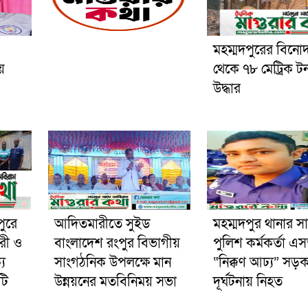
মহম্মদপুরের বিনো
য়
থেকে ৭৮ মেট্রিক ট
উদ্ধার
পুরে
আদিতমারীতে সুইড
মহম্মদপুর থানার স
রী ও
বাংলাদেশ রংপুর বিভাগীয়
পুলিশ কর্মকর্তা 
য
সাংগঠনিক উপলক্ষে মান
“নিক্কণ আঢ্য” সড়
টি
উন্নয়নের মতবিনিময় সভা
দূর্ঘটনায় নিহত