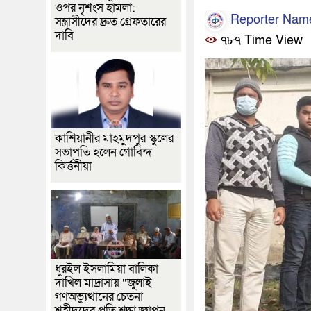
ওপর নৃশংস হামলা:
Reporter Nam
সন্ত্রাসীদের দ্রুত গ্রেফতারের
দাবি
৭৮৭ Time View
কাশিয়ানীর মাহমুদপুর স্কুলের
সভাপতি হলেন গোবিন্দ
কির্ত্তনীয়া
ধুরইল ইসলামিয়া বালিকা
দাখিল মাদ্রাসায় “জুলাই
গণঅভ্যুত্থানের চেতনা
শহীদদের প্রতি শ্রদ্ধা জ্ঞাপন