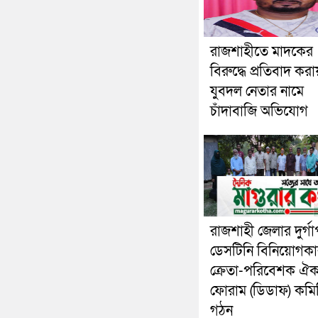
রাজশাহীতে মাদকের
বিরুদ্ধে প্রতিবাদ করা
যুবদল নেতার নামে
চাঁদাবাজি অভিযোগ
রাজশাহী জেলার দুর্গা
ডেসটিনি বিনিয়োগকা
ক্রেতা-পরিবেশক ঐক্
ফোরাম (ডিডাফ) কমি
গঠন