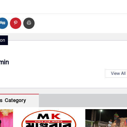
ion
min
View All
s Category