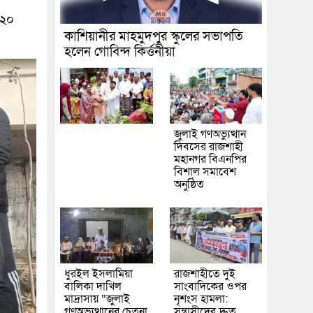
০২০
কাশিয়ানীর মাহমুদপুর স্কুলের সভাপতি
হলেন গোবিন্দ কির্ত্তনীয়া
জুলাই গণঅভ্যুত্থান
দিবসের রাজশাহী
মহানগর বিএনপির
বিশাল সমাবেশ
অনুষ্ঠিত
ধুরইল ইসলামিয়া
রাজশাহীতে দুই
বালিকা দাখিল
সাংবাদিকের ওপর
মাদ্রাসায় “জুলাই
নৃশংস হামলা:
গণঅভ্যুত্থানের চেতনা
সন্ত্রাসীদের দ্রুত