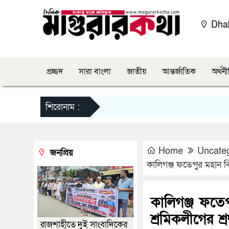
Dha
প্রচ্ছদ
সারা বাংলা
জাতীয়
আন্তর্জাতিক
অর্থন
শিরোনাম :
Home
Uncate
জনপ্রিয়
কালিগঞ্জ ফতেপুর মহান বি
কালিগঞ্জ ফতে
শ্রমিকলীগের শ্র
রাজশাহীতে দুই সাংবাদিকের