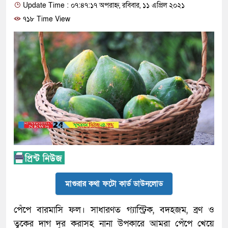
Update Time : ০৭:৪৭:১৭ অপরাহ্ন, রবিবার, ১১ এপ্রিল ২০২১
৭১৮ Time View
মাগুরার কথা ফটো কার্ড ডাউনলোড
পেঁপে বারমাসি ফল। সাধারণত গ্যাস্ট্রিক, বদহজম, ব্রণ ও
ত্বকের দাগ দূর করাসহ নানা উপকারে আমরা পেঁপে খেয়ে