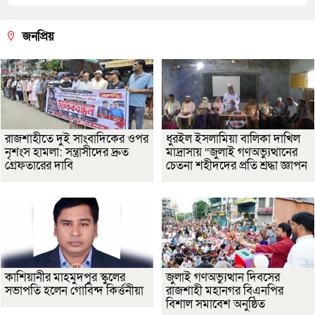
জনপ্রিয়
রাজশাহীতে দুই সাংবাদিকের ওপর
ধুরইল ইসলামিয়া বালিকা দাখিল
নৃশংস হামলা: সন্ত্রাসীদের দ্রুত
মাদ্রাসায় “জুলাই গণঅভ্যুত্থানের
গ্রেফতারের দাবি
চেতনা শহীদদের প্রতি শ্রদ্ধা জ্ঞাপন
কাশিয়ানীর মাহমুদপুর স্কুলের
জুলাই গণঅভ্যুত্থান দিবসের
সভাপতি হলেন গোবিন্দ কির্ত্তনীয়া
রাজশাহী মহানগর বিএনপির
বিশাল সমাবেশ অনুষ্ঠিত