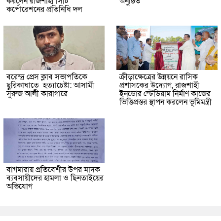
করলেন রাজশাহী সিটি
অনুষ্ঠিত
কর্পোরেশনের প্রতিনিধি দল
বরেন্দ্র প্রেস ক্লাব সভাপতিকে
ক্রীড়াক্ষেত্রের উন্নয়নে রাসিক
ছুরিকাঘাতে হত্যাচেষ্টা: আসামী
প্রশাসকের উদ্যোগ, রাজশাহী
সুরুজ আলী কারাগারে
ইনডোর স্টেডিয়াম নির্মাণ কাজের
ভিত্তিপ্রস্তর স্থাপন করলেন ভূমিমন্ত্রী
বাগমারায় প্রতিবেশীর উপর মাদক
ব্যবসায়ীদের হামলা ও ছিনতাইয়ের
অভিযোগ