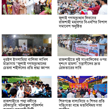
জুলাই গণঅভ্যুত্থান দিবসের
রাজশাহী মহানগর বিএনপির বিশাল
সমাবেশ অনুষ্ঠিত
ধুরইল ইসলামিয়া বালিকা দাখিল
রাজশাহীতে দুই সাংবাদিকের ওপর
মাদ্রাসায় “জুলাই গণঅভ্যুত্থানের
নৃশংস হামলা: সন্ত্রাসীদের দ্রুত
চেতনা শহীদদের প্রতি শ্রদ্ধা জ্ঞাপন
গ্রেফতারের দাবি
রাজশাহীতে পদ্মা নদীতে
শিবগঞ্জে বাল্যবিয়ে ও শিশুর প্রতি
নৌকাডুবি: ঘটনাস্থল পরিদর্শন
সহিংসতা বন্ধে মতবিনিময় সভা