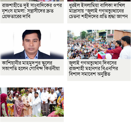
রাজশাহীতে দুই সাংবাদিকের ওপর
ধুরইল ইসলামিয়া বালিকা দাখিল
নৃশংস হামলা: সন্ত্রাসীদের দ্রুত
মাদ্রাসায় “জুলাই গণঅভ্যুত্থানের
গ্রেফতারের দাবি
চেতনা শহীদদের প্রতি শ্রদ্ধা জ্ঞাপন
কাশিয়ানীর মাহমুদপুর স্কুলের
জুলাই গণঅভ্যুত্থান দিবসের
সভাপতি হলেন গোবিন্দ কির্ত্তনীয়া
রাজশাহী মহানগর বিএনপির
বিশাল সমাবেশ অনুষ্ঠিত