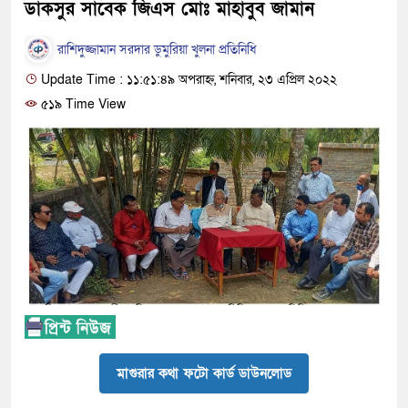
ডাকসুর সাবেক জিএস মোঃ মাহাবুব জামান
রাশিদুজ্জামান সরদার ডুমুরিয়া খুলনা প্রতিনিধি
Update Time : ১১:৫১:৪৯ অপরাহ্ন, শনিবার, ২৩ এপ্রিল ২০২২
৫১৯ Time View
মাগুরার কথা ফটো কার্ড ডাউনলোড