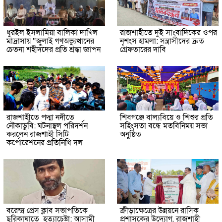
ধুরইল ইসলামিয়া বালিকা দাখিল
রাজশাহীতে দুই সাংবাদিকের ওপর
মাদ্রাসায় “জুলাই গণঅভ্যুত্থানের
নৃশংস হামলা: সন্ত্রাসীদের দ্রুত
চেতনা শহীদদের প্রতি শ্রদ্ধা জ্ঞাপন
গ্রেফতারের দাবি
রাজশাহীতে পদ্মা নদীতে
শিবগঞ্জে বাল্যবিয়ে ও শিশুর প্রতি
নৌকাডুবি: ঘটনাস্থল পরিদর্শন
সহিংসতা বন্ধে মতবিনিময় সভা
করলেন রাজশাহী সিটি
অনুষ্ঠিত
কর্পোরেশনের প্রতিনিধি দল
বরেন্দ্র প্রেস ক্লাব সভাপতিকে
ক্রীড়াক্ষেত্রের উন্নয়নে রাসিক
ছুরিকাঘাতে হত্যাচেষ্টা: আসামী
প্রশাসকের উদ্যোগ, রাজশাহী