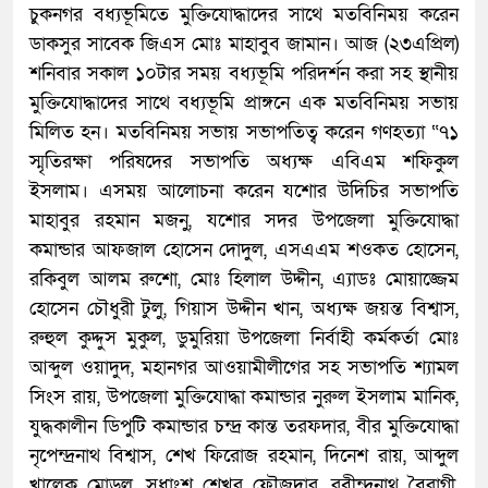
চুকনগর বধ্যভূমিতে মুক্তিযোদ্ধাদের সাথে মতবিনিময় করেন
ডাকসুর সাবেক জিএস মোঃ মাহাবুব জামান। আজ (২৩এপ্রিল)
শনিবার সকাল ১০টার সময় বধ্যভূমি পরিদর্শন করা সহ স্থানীয়
মুক্তিযোদ্ধাদের সাথে বধ্যভূমি প্রাঙ্গনে এক মতবিনিময় সভায়
মিলিত হন। মতবিনিময় সভায় সভাপতিত্ব করেন গণহত্যা “৭১
স্মৃতিরক্ষা পরিষদের সভাপতি অধ্যক্ষ এবিএম শফিকুল
ইসলাম। এসময় আলোচনা করেন যশোর উদিচির সভাপতি
মাহাবুর রহমান মজনু, যশোর সদর উপজেলা মুক্তিযোদ্ধা
কমান্ডার আফজাল হোসেন দোদুল, এসএএম শওকত হোসেন,
রকিবুল আলম রুশো, মোঃ হিলাল উদ্দীন, এ্যাডঃ মোয়াজ্জেম
হোসেন চৌধুরী টুলু, গিয়াস উদ্দীন খান, অধ্যক্ষ জয়ন্ত বিশ্বাস,
রুহুল কুদ্দুস মুকুল, ডুমুরিয়া উপজেলা নির্বাহী কর্মকর্তা মোঃ
আব্দুল ওয়াদুদ, মহানগর আওয়ামীলীগের সহ সভাপতি শ্যামল
সিংস রায়, উপজেলা মুক্তিযোদ্ধা কমান্ডার নুরুল ইসলাম মানিক,
যুদ্ধকালীন ডিপুটি কমান্ডার চন্দ্র কান্ত তরফদার, বীর মুক্তিযোদ্ধা
নৃপেন্দ্রনাথ বিশ্বাস, শেখ ফিরোজ রহমান, দিনেশ রায়, আব্দুল
খালেক মোড়ল, সুধাংশ শেখর ফৌজদার, রবীন্দ্রনাথ বৈরাগী,