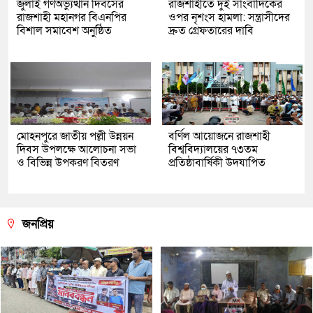
জুলাই গণঅভ্যুত্থান দিবসের
রাজশাহীতে দুই সাংবাদিকের
রাজশাহী মহানগর বিএনপির
ওপর নৃশংস হামলা: সন্ত্রাসীদের
বিশাল সমাবেশ অনুষ্ঠিত
দ্রুত গ্রেফতারের দাবি
মোহনপুরে জাতীয় পল্লী উন্নয়ন
বর্ণিল আয়োজনে রাজশাহী
দিবস উপলক্ষে আলোচনা সভা
বিশ্ববিদ্যালয়ের ৭৩তম
ও বিভিন্ন উপকরণ বিতরণ
প্রতিষ্ঠাবার্ষিকী উদযাপিত
জনপ্রিয়