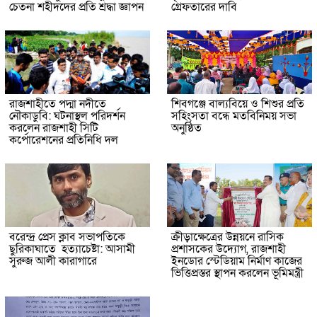
চেতনা শহীদদের প্রতি শ্রদ্ধা জ্ঞাপন
গ্রেফতারের দাবি
রাজশাহীতে পদ্মা নদীতে
শিবগঞ্জে বাল্যবিয়ে ও শিশুর প্রতি
নৌকাডুবি: ঘটনাস্থল পরিদর্শন
সহিংসতা বন্ধে মতবিনিময় সভা
করলেন রাজশাহী সিটি
অনুষ্ঠিত
কর্পোরেশনের প্রতিনিধি দল
বরেন্দ্র প্রেস ক্লাব সভাপতিকে
ক্রীড়াক্ষেত্রের উন্নয়নে রাসিক
ছুরিকাঘাতে হত্যাচেষ্টা: আসামী
প্রশাসকের উদ্যোগ, রাজশাহী
সুরুজ আলী কারাগারে
ইনডোর স্টেডিয়াম নির্মাণ কাজের
ভিত্তিপ্রস্তর স্থাপন করলেন ভূমিমন্ত্রী