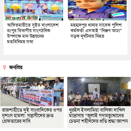
আদিতমারীতে সুইড বাংলাদেশ
মহম্মদপুর থানার সাবেক পুলিশ
রংপুর বিভাগীয় সাংগঠনিক
কর্মকর্তা এসআই “নিক্কণ আঢ্য”
উপলক্ষে মান উন্নয়নের
সড়ক দূর্ঘটনায় নিহত
মতবিনিময় সভা
জনপ্রিয়
রাজশাহীতে দুই সাংবাদিকের ওপর
ধুরইল ইসলামিয়া বালিকা দাখিল
নৃশংস হামলা: সন্ত্রাসীদের দ্রুত
মাদ্রাসায় “জুলাই গণঅভ্যুত্থানের
গ্রেফতারের দাবি
চেতনা শহীদদের প্রতি শ্রদ্ধা জ্ঞাপন