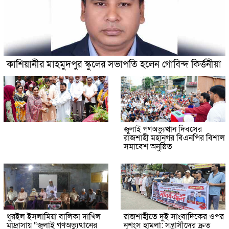
কাশিয়ানীর মাহমুদপুর স্কুলের সভাপতি হলেন গোবিন্দ কির্ত্তনীয়া
জুলাই গণঅভ্যুত্থান দিবসের
রাজশাহী মহানগর বিএনপির বিশাল
সমাবেশ অনুষ্ঠিত
ধুরইল ইসলামিয়া বালিকা দাখিল
রাজশাহীতে দুই সাংবাদিকের ওপর
মাদ্রাসায় “জুলাই গণঅভ্যুত্থানের
নৃশংস হামলা: সন্ত্রাসীদের দ্রুত