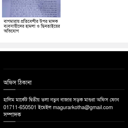
বাগমারায় প্রতিবেশীর উপর মাদক
ব্যবসায়ীদের হামলা ও ছিনতাইয়ের
অভিযোগ
অফিস ঠিকানা
হালিম মার্কেট দ্বিতীয় তলা নতুন বাজার সড়ক মাগুরা অফিস ফোন
01711-650501 ইমেইল magurarkotha@gmail.com
সম্পাদক