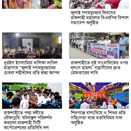
জুলাই গণঅভ্যুত্থান দিবসের
রাজশাহী মহানগর বিএনপির বিশাল
সমাবেশ অনুষ্ঠিত
ধুরইল ইসলামিয়া বালিকা দাখিল
রাজশাহীতে দুই সাংবাদিকের ওপর
মাদ্রাসায় “জুলাই গণঅভ্যুত্থানের
নৃশংস হামলা: সন্ত্রাসীদের দ্রুত
চেতনা শহীদদের প্রতি শ্রদ্ধা জ্ঞাপন
গ্রেফতারের দাবি
রাজশাহীতে পদ্মা নদীতে
শিবগঞ্জে বাল্যবিয়ে ও শিশুর প্রতি
নৌকাডুবি: ঘটনাস্থল পরিদর্শন
সহিংসতা বন্ধে মতবিনিময় সভা
করলেন রাজশাহী সিটি
অনুষ্ঠিত
কর্পোরেশনের প্রতিনিধি দল