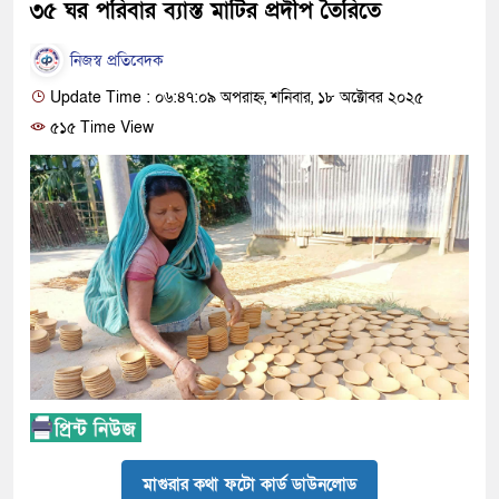
৩৫ ঘর পরিবার ব্যাস্ত মাটির প্রদীপ তৈরিতে
নিজস্ব প্রতিবেদক
Update Time : ০৬:৪৭:০৯ অপরাহ্ন, শনিবার, ১৮ অক্টোবর ২০২৫
৫১৫ Time View
মাগুরার কথা ফটো কার্ড ডাউনলোড