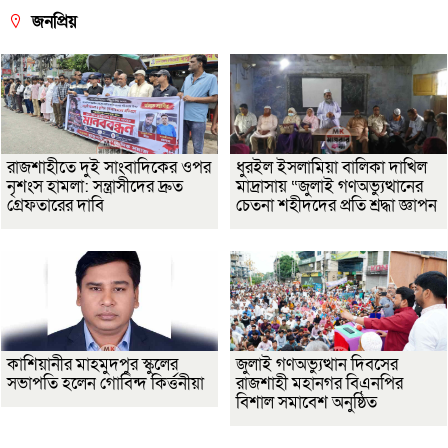
জনপ্রিয়
রাজশাহীতে দুই সাংবাদিকের ওপর
ধুরইল ইসলামিয়া বালিকা দাখিল
নৃশংস হামলা: সন্ত্রাসীদের দ্রুত
মাদ্রাসায় “জুলাই গণঅভ্যুত্থানের
গ্রেফতারের দাবি
চেতনা শহীদদের প্রতি শ্রদ্ধা জ্ঞাপন
কাশিয়ানীর মাহমুদপুর স্কুলের
জুলাই গণঅভ্যুত্থান দিবসের
সভাপতি হলেন গোবিন্দ কির্ত্তনীয়া
রাজশাহী মহানগর বিএনপির
বিশাল সমাবেশ অনুষ্ঠিত